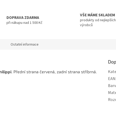
VŠE MÁME SKLADEM
DOPRAVA ZDARMA
produkty od nejlepších
při nákupu nad 1 500 Kč
výrobců
a
Ostatní informace
Dop
Kate
hilippi
. Přední strana červená, zadní strana stříbrná.
EAN
Bar
Mate
Roz