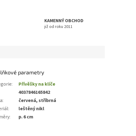
KAMENNÝ OBCHOD
již od roku 2011
lňkové parametry
gorie
:
Přívěšky na klíče
:
4037846165842
va
:
červená, stříbrná
riál
:
leštěný nikl
měry
:
p. 6 cm