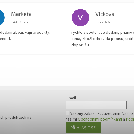
Marketa
Vlckova
V
Hodnocení obchodu je 5 z 5 hvězdiček.
Hodnocení obchodu je
14.6.2026
3.6.2026
dodani zbozi. Fajn produkty.
rychlé a spolehlivé dodání, přízniv
enost.
cena, zboží odpovídá popisu, určit
doporučuji
E-mail
Vážený zákazníku, uvedením Vaší e-
ých produktech na
našimi
Obchodními podmínkami
a
Podm
PŘIHLÁSIT SE