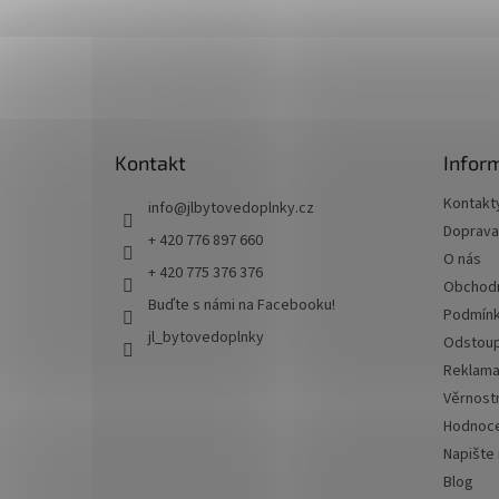
Z
á
p
a
t
Kontakt
Infor
í
Kontakt
info
@
jlbytovedoplnky.cz
Doprava 
+ 420 776 897 660
O nás
+ 420 775 376 376
Obchodn
Buďte s námi na Facebooku!
Podmínk
jl_bytovedoplnky
Odstoup
Reklama
Věrnost
Hodnoce
Napište
Blog