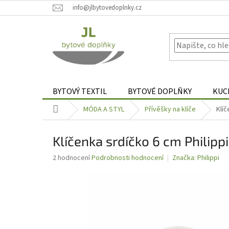
Přejít
info@jlbytovedoplnky.cz
na
obsah
BYTOVÝ TEXTIL
BYTOVÉ DOPLŇKY
KUC
Domů
MÓDA A STYL
Přívěšky na klíče
Klíč
Klíčenka srdíčko 6 cm Philippi
Průměrné
2 hodnocení
Podrobnosti hodnocení
Značka:
Philippi
hodnocení
produktu
je
5,0
z
5
hvězdiček.