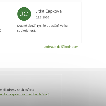
Jitka Capková
JC
 5 z 5 hvězdiček.
Hodnocení obchodu je 5 z 5 hvězdiček.
23.3.2026
á
Krásné zboží, rychlé odeslání. Velká
ě
spokojenost.
Zobrazit další hodnocení
mail adresy souhlasíte s
ínkami zpracování osobních údajů
.