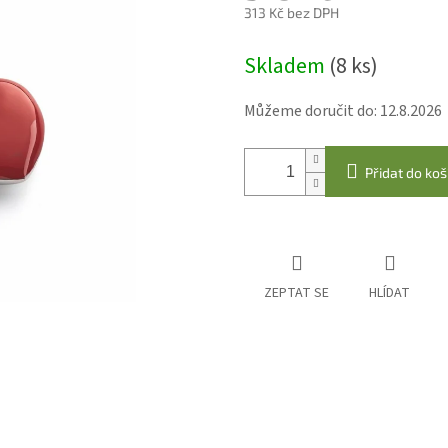
313 Kč bez DPH
Měrná
Skladem
(8 ks)
cena:
Můžeme doručit do:
12.8.2026
Přidat do koš
ZEPTAT SE
HLÍDAT