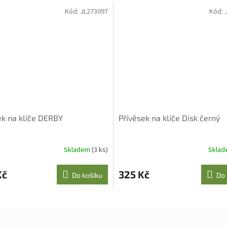
Kód:
JL273097
Kód:
ek na klíče DERBY
Přívěsek na klíče Disk černý
Skladem
(3 ks)
Skla
Kč
325 Kč
Do košíku
Do 