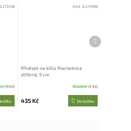
JL273108
Kód:
JL273096
Další
produkt
Přívěsek na klíče Plachetnice
stříbrný, 9 cm
dem
(4 ks)
Skladem
(1 ks)
435 Kč
košíku
Do košíku