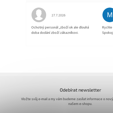
M
Hodnocení obchodu je 4 z 5 hvězdiček.
27.7.2026
Ochotný personál ,zboží ok ale dlouhá
Rychle 
doba dodání zboží zákazníkovi.
Spokoj
Odebírat newsletter
Vložte svůj e-mail a my vám budeme zasílat informace o nov
našem e-shopu.