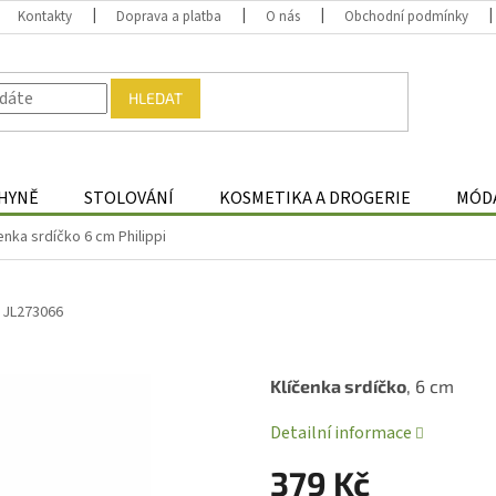
Kontakty
Doprava a platba
O nás
Obchodní podmínky
HLEDAT
HYNĚ
STOLOVÁNÍ
KOSMETIKA A DROGERIE
MÓDA
enka srdíčko 6 cm Philippi
JL273066
Klíčenka srdíčko
, 6 cm
Detailní informace
379 Kč