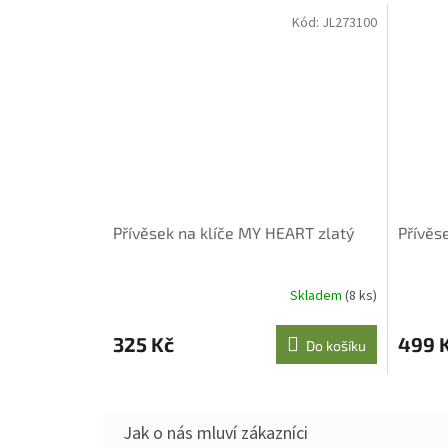
Kód:
JL273100
Přívěsek na klíče MY HEART zlatý
Přívěs
Skladem
(8 ks)
325 Kč
499 
Do košíku