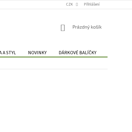
Podmínky zpracování osobních údajů
CZK
Odstoupení od smlouvy
Přihlášení
Re
NÁKUPNÍ
Prázdný košík
KOŠÍK
 A STYL
NOVINKY
DÁRKOVÉ BALÍČKY
DÁRKOVÉ 