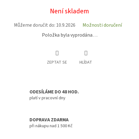
Měrná
Není skladem
cena:
Můžeme doručit do:
10.9.2026
Možnosti doručení
Položka byla vyprodána…
ZEPTAT SE
HLÍDAT
ODESÍLÁME DO 48 HOD.
platí v pracovní dny
DOPRAVA ZDARMA
při nákupu nad 1 500 Kč