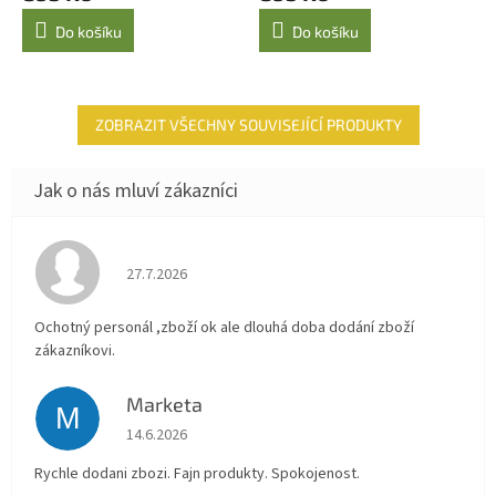
Do košíku
Do košíku
ZOBRAZIT VŠECHNY SOUVISEJÍCÍ PRODUKTY
Hodnocení obchodu je 4 z 5 hvězdiček.
27.7.2026
Ochotný personál ,zboží ok ale dlouhá doba dodání zboží
zákazníkovi.
Marketa
M
Hodnocení obchodu je 5 z 5 hvězdiček.
14.6.2026
Rychle dodani zbozi. Fajn produkty. Spokojenost.