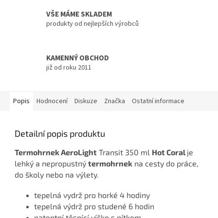
VŠE MÁME SKLADEM
produkty od nejlepších výrobců
KAMENNÝ OBCHOD
již od roku 2011
Popis
Hodnocení
Diskuze
Značka
Ostatní informace
Detailní popis produktu
Termohrnek AeroLight
Transit 350 ml
Hot Coral
je
lehký a nepropustný
termohrnek
na cesty do práce,
do školy nebo na výlety.
tepelná vydrž pro horké 4 hodiny
tepelná výdrž pro studené 6 hodin
patentní těsnící víčko s pítkem