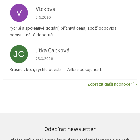
Vlckova
V
Hodnocení obchodu je 5 z 5 hvězdiček.
3.6.2026
rychlé a spolehlivé dodání, příznivá cena, zboží odpovídá
popisu, určitě doporučuji
Jitka Capková
JC
Hodnocení obchodu je 5 z 5 hvězdiček.
23.3.2026
Krásné zboží, rychlé odeslání. Velká spokojenost.
Zobrazit další hodnocení
Odebírat newsletter