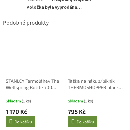
Položka byla vyprodána…
STANLEY Termoláhev The
Taška na nákup/piknik
Wellspring Bottle 700
THERMOSHOPPER black
ml/24oz Frost
Reisenthel
Skladem
(1 ks)
Skladem
(1 ks)
1 170 Kč
795 Kč
Do košíku
Do košíku