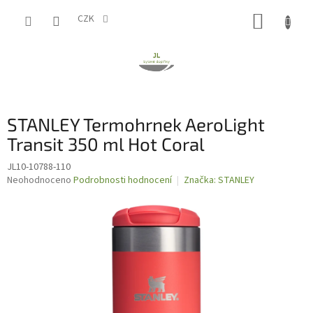
Přejít
NÁKUP
na
CZK
obsah
KOŠÍK
STANLEY Termohrnek AeroLight
Transit 350 ml Hot Coral
JL10-10788-110
Průměrné
Neohodnoceno
Podrobnosti hodnocení
Značka:
STANLEY
hodnocení
produktu
je
0,0
z
5
hvězdiček.