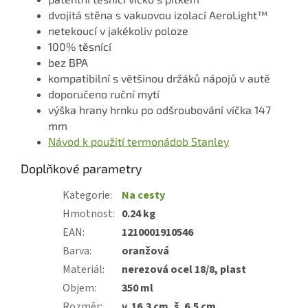
dvojitá stěna s vakuovou izolací AeroLight™
netekoucí v jakékoliv poloze
100% těsnící
bez BPA
kompatibilní s většinou držáků nápojů v autě
doporučeno ruční mytí
výška hrany hrnku po odšroubování víčka 147
mm
Návod k použití termonádob Stanley
Doplňkové parametry
Kategorie
:
Na cesty
Hmotnost
:
0.24 kg
EAN
:
1210001910546
Barva
:
oranžová
Materiál
:
nerezová ocel 18/8, plast
Objem
:
350 ml
Rozměr
:
v. 16,3 cm, š. 6,5 cm