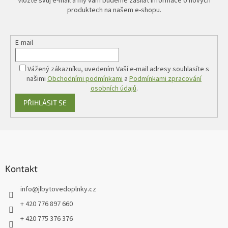
Vložte svůj e-mail a my vám budeme zasílat informace o nových
produktech na našem e-shopu.
E-mail
Vážený zákazníku, uvedením Vaší e-mail adresy souhlasíte s
našimi
Obchodními podmínkami
a
Podmínkami zpracování
osobních údajů
.
PŘIHLÁSIT SE
Z
á
p
a
Kontakt
t
info
@
jlbytovedoplnky.cz
í
+ 420 776 897 660
+ 420 775 376 376