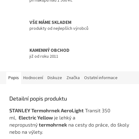
při nákupu nad 1 500 Kč
VŠE MÁME SKLADEM
produkty od nejlepších výrobců
KAMENNÝ OBCHOD
již od roku 2011
Popis
Hodnocení
Diskuze
Značka
Ostatní informace
Detailní popis produktu
STANLEY Termohrnek AeroLight
Transit 350
ml,
Electric Yellow
je lehký a
nepropustný
termohrnek
na cesty do práce, do školy
nebo na výlety.