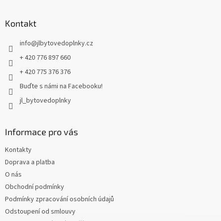
á
p
a
Kontakt
t
info
@
jlbytovedoplnky.cz
í
+ 420 776 897 660
+ 420 775 376 376
Buďte s námi na Facebooku!
jl_bytovedoplnky
Informace pro vás
Kontakty
Doprava a platba
O nás
Obchodní podmínky
Podmínky zpracování osobních údajů
Odstoupení od smlouvy