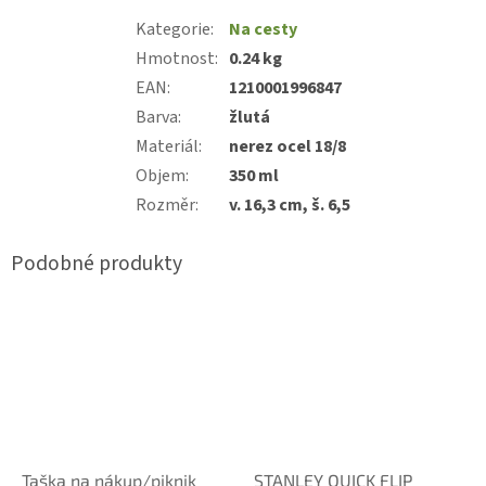
Kategorie
:
Na cesty
Hmotnost
:
0.24 kg
EAN
:
1210001996847
Barva
:
žlutá
Materiál
:
nerez ocel 18/8
Objem
:
350 ml
Rozměr
:
v. 16,3 cm, š. 6,5
Taška na nákup/piknik
STANLEY QUICK FLIP