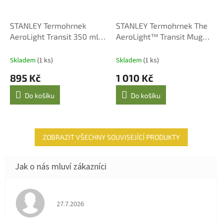
STANLEY Termohrnek
STANLEY Termohrnek The
AeroLight Transit 350 ml
AeroLight™ Transit Mug
Pink Vibes
470 ml/16oz Electric
Yellow
Skladem
(1 ks)
Skladem
(1 ks)
895 Kč
1 010 Kč
Do košíku
Do košíku
ZOBRAZIT VŠECHNY SOUVISEJÍCÍ PRODUKTY
Hodnocení obchodu je 4 z 5 hvězdiček.
27.7.2026