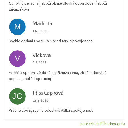
Ochotný personál ,zboží ok ale dlouhá doba dodání zboží
zákazníkovi.
Marketa
M
Hodnocení obchodu je 5 z 5 hvězdiček.
14.6.2026
Rychle dodani zbozi. Fajn produkty. Spokojenost.
Vlckova
V
Hodnocení obchodu je 5 z 5 hvězdiček.
3.6.2026
rychlé a spolehlivé dodání, příznivá cena, zboží odpovídá
popisu, určitě doporučuji
Jitka Capková
JC
Hodnocení obchodu je 5 z 5 hvězdiček.
23.3.2026
Krásné zboží, rychlé odeslání. Velká spokojenost.
Zobrazit další hodnocení