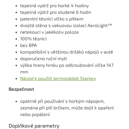
tepelná vydrž pro horké 4 hodiny
tepelná výdrž pro studené 6 hodin
patentní těsnící víčko s pítkem
dvojitá stěna s vakuovou izolací AeroLight™
netekoucí v jakékoliv poloze
100% těsnící
bez BPA
kompatibilní s většinou držáků nápojů v autě
doporučeno ruční mytí
výška hrany hrnku po odšroubování víčka 147
mm
Návod k použití termonádob Stanley
Bezpečnost
opatrně při používání s horkým nápojem,
zejména při pití brčkem, může dojít k opaření
nebo popálení
Doplňkové parametry