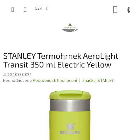
Přejít
NÁKUP
na
CZK
obsah
KOŠÍK
STANLEY Termohrnek AeroLight
Transit 350 ml Electric Yellow
JL10-10788-094
Průměrné
Neohodnoceno
Podrobnosti hodnocení
Značka:
STANLEY
hodnocení
produktu
je
0,0
z
5
hvězdiček.