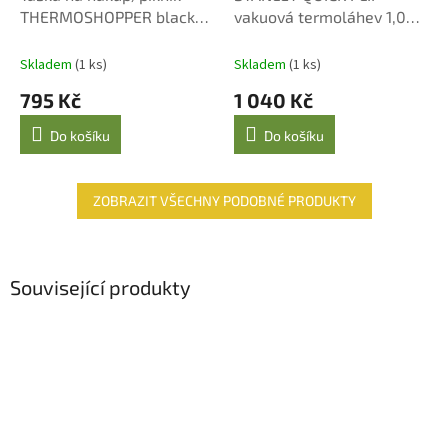
THERMOSHOPPER black
vakuová termoláhev 1,06 l
Reisenthel
azure, modrá
Skladem
(1 ks)
Skladem
(1 ks)
795 Kč
1 040 Kč
Do košíku
Do košíku
ZOBRAZIT VŠECHNY PODOBNÉ PRODUKTY
Související produkty