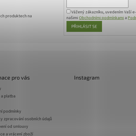
Vážený zákazníku, uvedením Vaší e-
ých produktech na
našimi
Obchodními podmínkami
a
Podm
PŘIHLÁSIT SE
mace pro vás
Instagram
y
a platba
í podmínky
y zpracování osobních údajů
ení od smlouvy
ce a vrácení zboží