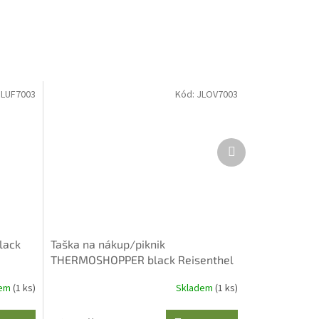
JLUF7003
Kód:
JLOV7003
Další
produkt
lack
Taška na nákup/piknik
THERMOSHOPPER black Reisenthel
dem
(1 ks)
Skladem
(1 ks)