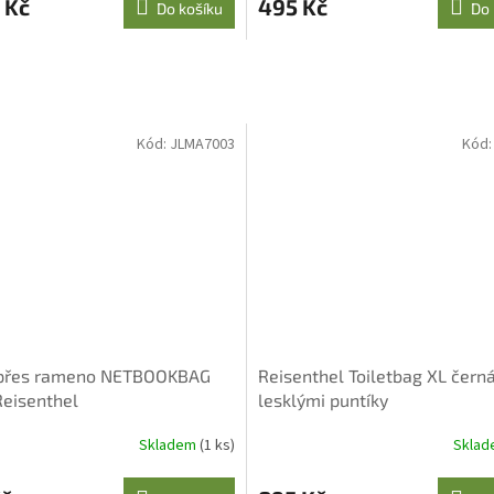
 Kč
495 Kč
Do košíku
Do 
Kód:
JLMA7003
Kód
 přes rameno NETBOOKBAG
Reisenthel Toiletbag XL černá
Reisenthel
lesklými puntíky
Skladem
(1 ks)
Skla