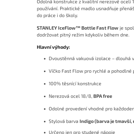
Odolná konstrukce z kvalitní nerezové oceli 
používání. Praktické madlo usnadňuje přenášen
do práce i do školy.
STANLEY IceFlow™ Bottle Fast Flow
je spo
dodržovat pitný režim kdykoliv během dne.
Hlavní výhody:
Dvoustěnná vakuová izolace – dlouhá 
Víčko Fast Flow pro rychlé a pohodlné p
100% těsnící konstrukce
Nerezová ocel 18/8,
BPA free
Odolné provedení vhodné pro každoden
Stylová barva
Indigo (barva je tmavší,
Určeno jen pro studené nápoje