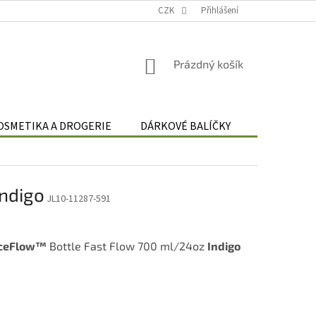
Podmínky zpracování osobních údajů
CZK
Odstoupení od smlouvy
Přihlášení
Re
NÁKUPNÍ
Prázdný košík
KOŠÍK
OSMETIKA A DROGERIE
DÁRKOVÉ BALÍČKY
DÁRKOVÉ 
ndigo
JL10-11287-591
IceFlow™
Bottle Fast Flow 700 ml/24oz
Indigo