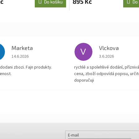
Kč
895 Kč
Do košíku
Do 
Marketa
Vlckova
V
Hodnocení obchodu je 5 z 5 hvězdiček.
Hodnocení obchodu je
14.6.2026
3.6.2026
dodani zbozi. Fajn produkty.
rychlé a spolehlivé dodání, přízniv
enost.
cena, zboží odpovídá popisu, určit
doporučuji
E-mail