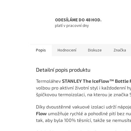
ODESÍLÁME DO 48 HOD.
platí v pracovní dny
Popis
Hodnocení
Diskuze
Značka
Detailní popis produktu
Termoláhev
STANLEY The IceFlow™ Bottle F
volbou pro aktivní životní styl i každodenní
špičkovou termoizolaci, na kterou je značka
Díky dvoustěnné vakuové izolaci udrží nápoje
Flow
umožňuje rychlé a pohodlné pití bez nut
tak, aby byla 100% těsnící, takže se nemusíte