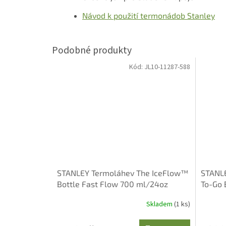
Návod k použití termonádob Stanley
Kód:
JL10-11287-588
STANLEY Termoláhev The IceFlow™
STANLE
Bottle Fast Flow 700 ml/24oz
To-Go 
Violet Blossom
Skladem
(1 ks)