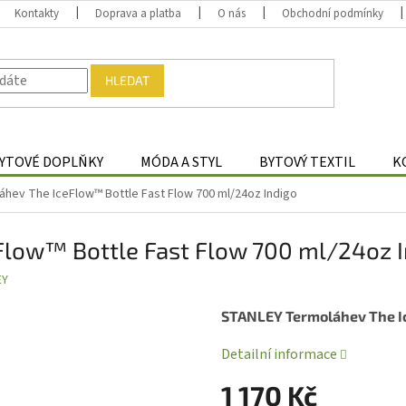
Kontakty
Doprava a platba
O nás
Obchodní podmínky
HLEDAT
YTOVÉ DOPLŇKY
MÓDA A STYL
BYTOVÝ TEXTIL
K
hev The IceFlow™ Bottle Fast Flow 700 ml/24oz Indigo
low™ Bottle Fast Flow 700 ml/24oz I
EY
STANLEY Termoláhev The 
Detailní informace
1 170 Kč