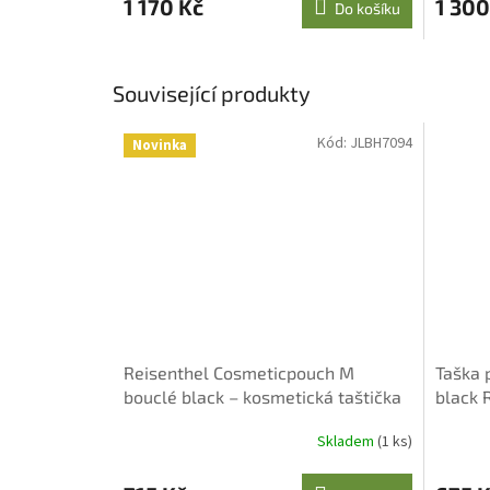
1 170 Kč
1 300
Do košíku
Související produkty
Kód:
JLBH7094
Novinka
Reisenthel Cosmeticpouch M
Taška
bouclé black – kosmetická taštička
black 
3 l
Skladem
(1 ks)