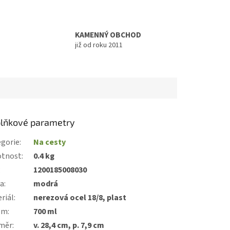
KAMENNÝ OBCHOD
již od roku 2011
lňkové parametry
gorie
:
Na cesty
tnost
:
0.4 kg
:
1200185008030
va
:
modrá
riál
:
nerezová ocel 18/8, plast
em
:
700 ml
měr
:
v. 28,4 cm, p. 7,9 cm