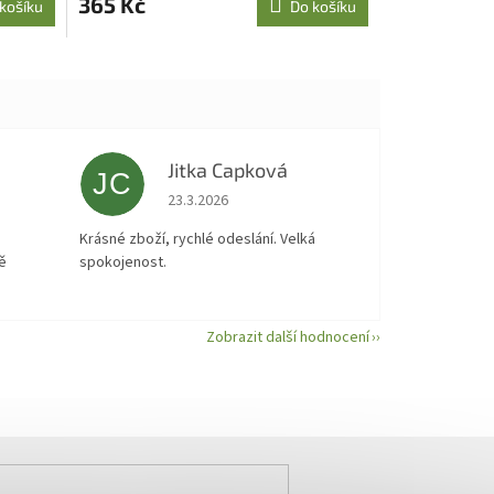
365 Kč
košíku
Do košíku
Jitka Capková
JC
 5 z 5 hvězdiček.
Hodnocení obchodu je 5 z 5 hvězdiček.
23.3.2026
á
Krásné zboží, rychlé odeslání. Velká
ě
spokojenost.
Zobrazit další hodnocení