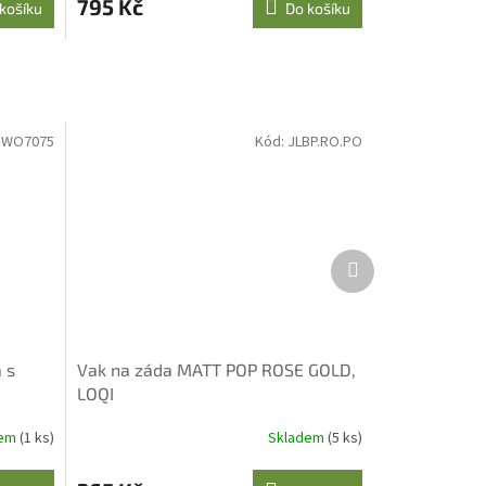
795 Kč
košíku
Do košíku
:
WO7075
Kód:
JLBP.RO.PO
Další
produkt
 s
Vak na záda MATT POP ROSE GOLD,
LOQI
dem
(1 ks)
Skladem
(5 ks)