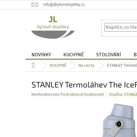
Přejít
info@jlbytovedoplnky.cz
na
obsah
NOVINKY
KUCHYNĚ
STOLOVÁNÍ
B
Domů
KUCHYNĚ
Na cesty
STANLEY Termolá
STANLEY Termoláhev The IceF
Průměrné
Neohodnoceno
Podrobnosti hodnocení
Značka:
STANL
hodnocení
produktu
je
0,0
z
5
hvězdiček.