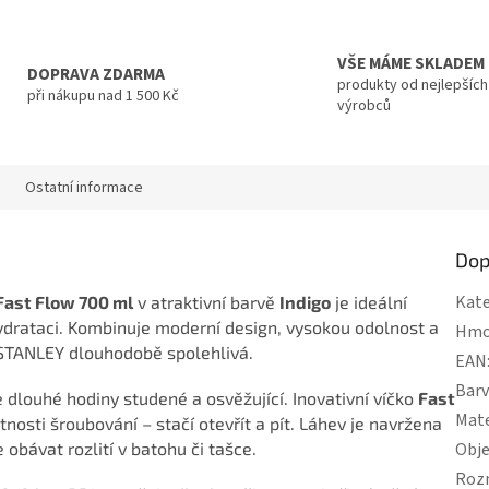
VŠE MÁME SKLADEM
DOPRAVA ZDARMA
produkty od nejlepších
při nákupu nad 1 500 Kč
výrobců
Ostatní informace
Dop
Kate
ast Flow 700 ml
v atraktivní barvě
Indigo
je ideální
 hydrataci. Kombinuje moderní design, vysokou odolnost a
Hmo
 STANLEY dlouhodobě spolehlivá.
EAN
Bar
 dlouhé hodiny studené a osvěžující. Inovativní víčko
Fast
Mate
nosti šroubování – stačí otevřít a pít. Láhev je navržena
 obávat rozlití v batohu či tašce.
Obj
Roz