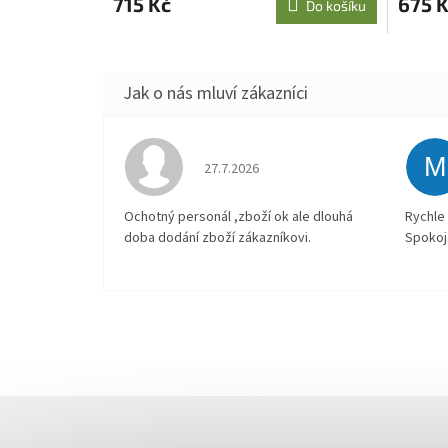
715 Kč
675 
Do košíku
M
Hodnocení obchodu je 4 z 5 hvězdiček.
27.7.2026
Ochotný personál ,zboží ok ale dlouhá
Rychle 
doba dodání zboží zákazníkovi.
Spokoj