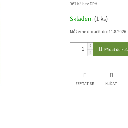
967 Kč bez DPH
Měrná
Skladem
(1 ks)
cena:
Můžeme doručit do:
11.8.2026
Přidat do koš
ZEPTAT SE
HLÍDAT