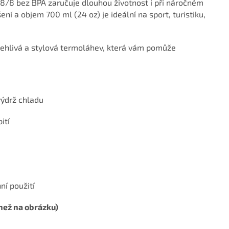
18/8 bez BPA zaručuje dlouhou životnost i při náročném
í a objem 700 ml (24 oz) je ideální na sport, turistiku,
lehlivá a stylová termoláhev, která vám pomůže
výdrž chladu
ití
ní použití
 než na obrázku)