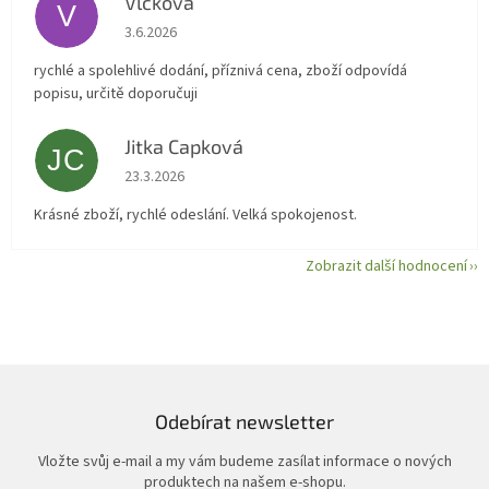
Vlckova
V
Hodnocení obchodu je 5 z 5 hvězdiček.
3.6.2026
rychlé a spolehlivé dodání, příznivá cena, zboží odpovídá
popisu, určitě doporučuji
Jitka Capková
JC
Hodnocení obchodu je 5 z 5 hvězdiček.
23.3.2026
Krásné zboží, rychlé odeslání. Velká spokojenost.
Zobrazit další hodnocení
Odebírat newsletter
Vložte svůj e-mail a my vám budeme zasílat informace o nových
produktech na našem e-shopu.