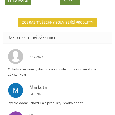
Do košíku
ZOBRAZIT VŠECHNY SOUVISEJÍCÍ PRODUKTY
Hodnocení obchodu je 4 z 5 hvězdiček.
27.7.2026
Ochotný personál ,zboží ok ale dlouhá doba dodání zboží
zákazníkovi.
Marketa
M
Hodnocení obchodu je 5 z 5 hvězdiček.
14.6.2026
Rychle dodani zbozi. Fajn produkty. Spokojenost.