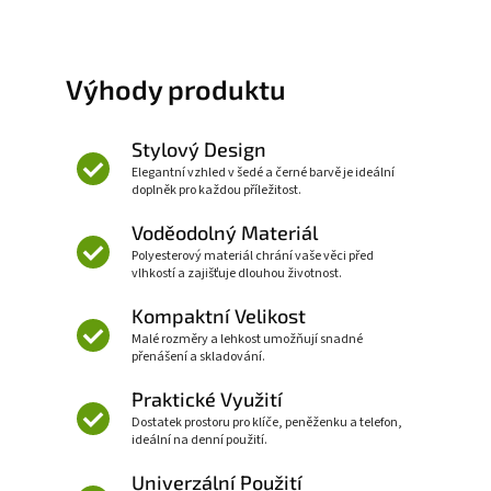
Výhody produktu
Stylový Design
Elegantní vzhled v šedé a černé barvě je ideální
doplněk pro každou příležitost.
Voděodolný Materiál
Polyesterový materiál chrání vaše věci před
vlhkostí a zajišťuje dlouhou životnost.
Kompaktní Velikost
Malé rozměry a lehkost umožňují snadné
přenášení a skladování.
Praktické Využití
Dostatek prostoru pro klíče, peněženku a telefon,
ideální na denní použití.
Univerzální Použití