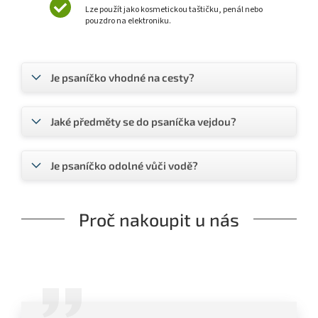
Lze použít jako kosmetickou taštičku, penál nebo
pouzdro na elektroniku.
Je psaníčko vhodné na cesty?
Jaké předměty se do psaníčka vejdou?
Je psaníčko odolné vůči vodě?
Proč nakoupit u nás