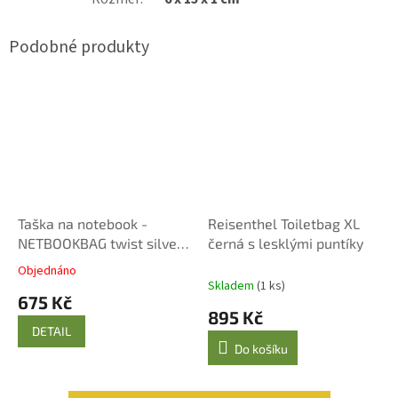
Taška na notebook -
Reisenthel Toiletbag XL
NETBOOKBAG twist silver
černá s lesklými puntíky
Reisenthel
Objednáno
Průměrné
Skladem
(1 ks)
hodnocení
675 Kč
produktu
895 Kč
je
DETAIL
5,0
Do košíku
z
5
hvězdiček.