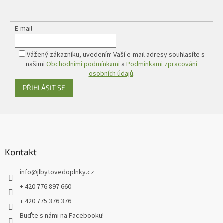
E-mail
Vážený zákazníku, uvedením Vaší e-mail adresy souhlasíte s
našimi
Obchodními podmínkami
a
Podmínkami zpracování
osobních údajů
.
PŘIHLÁSIT SE
Z
á
p
a
Kontakt
t
info
@
jlbytovedoplnky.cz
í
+ 420 776 897 660
+ 420 775 376 376
Buďte s námi na Facebooku!