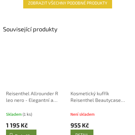
ZOBRAZIT VŠECHNY PODOBNÉ PRODUKTY
Související produkty
Reisenthel Allrounder R
Kosmetický kufřík
leo nero - Elegantní a
Reisenthel Beautycase
Praktický Batoh/Taška
black
Skladem
(1 ks)
Není skladem
1 195 Kč
955 Kč
DETAIL