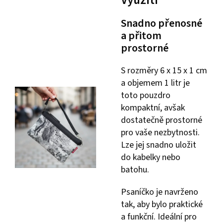
Snadno přenosné
a přitom
prostorné
S rozměry 6 x 15 x 1 cm
a objemem 1 litr je
toto pouzdro
kompaktní, avšak
dostatečně prostorné
pro vaše nezbytnosti.
Lze jej snadno uložit
do kabelky nebo
batohu.
Psaníčko je navrženo
tak, aby bylo praktické
a funkční. Ideální pro