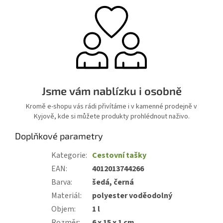
Jsme vám nablízku i osobně
Kromě e-shopu vás rádi přivítáme i v kamenné prodejně v
Kyjově, kde si můžete produkty prohlédnout naživo.
Doplňkové parametry
Kategorie
:
Cestovní tašky
EAN
:
4012013744266
Barva
:
šedá, černá
Materiál
:
polyester voděodolný
Objem
:
1 l
Rozměr
:
6 x 15 x 1 cm