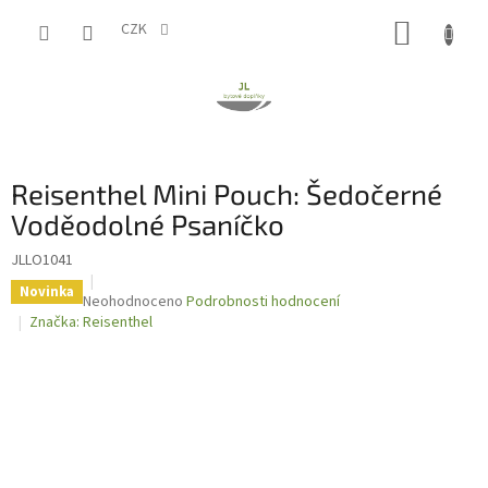
Přejít
NÁKUP
na
CZK
obsah
KOŠÍK
Reisenthel Mini Pouch: Šedočerné
Voděodolné Psaníčko
JLLO1041
Novinka
Průměrné
Neohodnoceno
Podrobnosti hodnocení
hodnocení
Značka:
Reisenthel
produktu
je
0,0
z
5
hvězdiček.