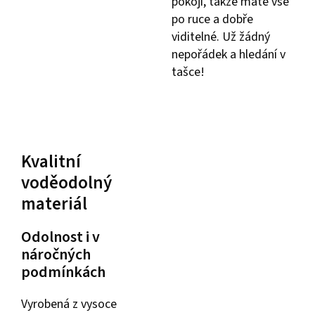
pokoji, takže máte vše
po ruce a dobře
viditelné. Už žádný
nepořádek a hledání v
tašce!
Kvalitní
voděodolný
materiál
Odolnost i v
náročných
podmínkách
Vyrobená z vysoce