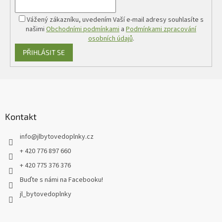
Vážený zákazníku, uvedením Vaší e-mail adresy souhlasíte s
našimi
Obchodními podmínkami
a
Podmínkami zpracování
osobních údajů
.
PŘIHLÁSIT SE
Z
á
p
a
Kontakt
t
info
@
jlbytovedoplnky.cz
í
+ 420 776 897 660
+ 420 775 376 376
Buďte s námi na Facebooku!
jl_bytovedoplnky