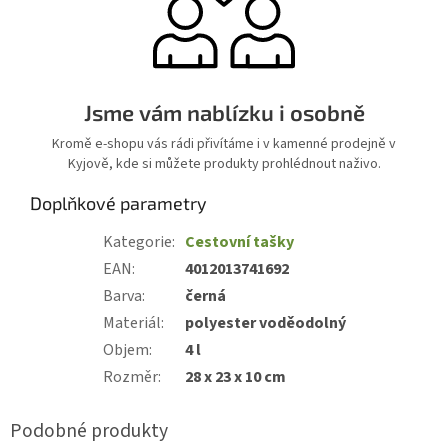
Jsme vám nablízku i osobně
Kromě e-shopu vás rádi přivítáme i v kamenné prodejně v
Kyjově, kde si můžete produkty prohlédnout naživo.
Doplňkové parametry
Kategorie
:
Cestovní tašky
EAN
:
4012013741692
Barva
:
černá
Materiál
:
polyester voděodolný
Objem
:
4 l
Rozměr
:
28 x 23 x 10 cm