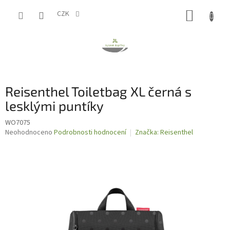
Přejít
NÁKUP
na
CZK
obsah
KOŠÍK
Reisenthel Toiletbag XL černá s
lesklými puntíky
WO7075
Průměrné
Neohodnoceno
Podrobnosti hodnocení
Značka:
Reisenthel
hodnocení
produktu
je
0,0
z
5
hvězdiček.