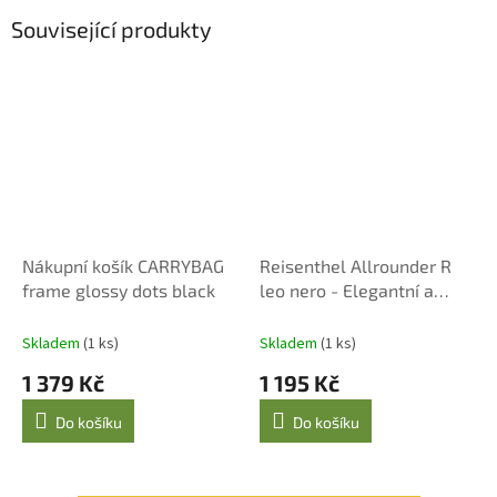
Související produkty
Nákupní košík CARRYBAG
Reisenthel Allrounder R
frame glossy dots black
leo nero - Elegantní a
Praktický Batoh/Taška
Skladem
(1 ks)
Skladem
(1 ks)
1 379 Kč
1 195 Kč
Do košíku
Do košíku