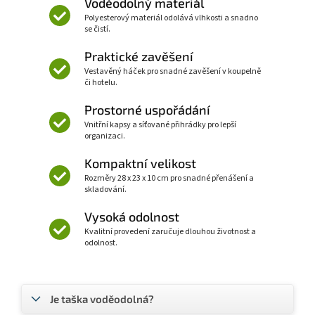
Voděodolný materiál
Polyesterový materiál odolává vlhkosti a snadno
se čistí.
Praktické zavěšení
Vestavěný háček pro snadné zavěšení v koupelně
či hotelu.
Prostorné uspořádání
Vnitřní kapsy a síťované přihrádky pro lepší
organizaci.
Kompaktní velikost
Rozměry 28 x 23 x 10 cm pro snadné přenášení a
skladování.
Vysoká odolnost
Kvalitní provedení zaručuje dlouhou životnost a
odolnost.
Je taška voděodolná?