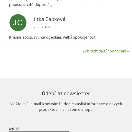
popisu, určitě doporučuji
Jitka Capková
JC
Hodnocení obchodu je 5 z 5 hvězdiček.
23.3.2026
Krásné zboží, rychlé odeslání. Velká spokojenost.
Zobrazit další hodnocení
Odebírat newsletter
Vložte svůj e-mail a my vám budeme zasílat informace o nových
produktech na našem e-shopu.
E-mail