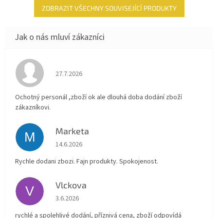
ZOBRAZIT VŠECHNY SOUVISEJÍCÍ PRODUKTY
Hodnocení obchodu je 4 z 5 hvězdiček.
27.7.2026
Ochotný personál ,zboží ok ale dlouhá doba dodání zboží
zákazníkovi.
Marketa
M
Hodnocení obchodu je 5 z 5 hvězdiček.
14.6.2026
Rychle dodani zbozi. Fajn produkty. Spokojenost.
Vlckova
V
Hodnocení obchodu je 5 z 5 hvězdiček.
3.6.2026
rychlé a spolehlivé dodání, příznivá cena, zboží odpovídá