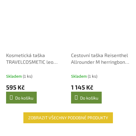
Kosmetická taška
Cestovní taška Reisenthel
TRAVELCOSMETIC leo
Allrounder M herringbone
macchiato
mokka
Skladem
(1 ks)
Skladem
(1 ks)
595 Kč
1 145 Kč
Do košíku
Do košíku
ZOBRAZIT VŠECHNY PODOBNÉ PRODUKTY