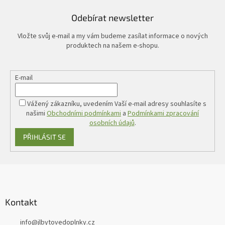
Odebírat newsletter
Vložte svůj e-mail a my vám budeme zasílat informace o nových
produktech na našem e-shopu.
E-mail
Vážený zákazníku, uvedením Vaší e-mail adresy souhlasíte s
našimi
Obchodními podmínkami
a
Podmínkami zpracování
osobních údajů
.
PŘIHLÁSIT SE
Z
á
p
a
Kontakt
t
info
@
jlbytovedoplnky.cz
í