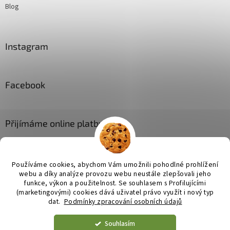
Blog
Instagram
Facebook
Přijímáme online platby
Používáme cookies, abychom Vám umožnili pohodlné prohlížení
webu a díky analýze provozu webu neustále zlepšovali jeho
funkce, výkon a použitelnost. Se
souhlasem s Profilujícími
(marketingovými) cookies dává uživatel právo využít i nový typ
Vytvořil Shoptet
dat.
Podmínky zpracování osobních údajů
Souhlasím
Copyright 2026
JL bytové doplňky
. Všechna práva vyhrazena.