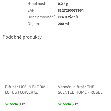
Hmotnost
:
0.2 kg
EAN
:
3127290078964
Doba provonění
:
cca 8 týdnů
Objem
:
200 ml
Difuzér LIFE IN BLOOM -
Vánoční difuzér THE
LOTUS FLOWER &
SCENTED HOME - ROSE &
WATERMELON 150 ml
VANILLA MUSK 150 ml
Skladem
(1 ks)
Skladem
(2 ks)