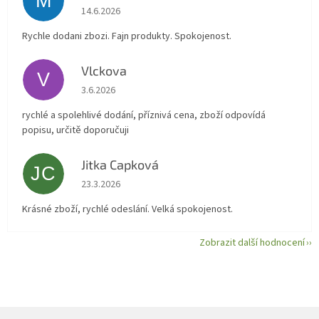
M
Hodnocení obchodu je 5 z 5 hvězdiček.
14.6.2026
Rychle dodani zbozi. Fajn produkty. Spokojenost.
Vlckova
V
Hodnocení obchodu je 5 z 5 hvězdiček.
3.6.2026
rychlé a spolehlivé dodání, příznivá cena, zboží odpovídá
popisu, určitě doporučuji
Jitka Capková
JC
Hodnocení obchodu je 5 z 5 hvězdiček.
23.3.2026
Krásné zboží, rychlé odeslání. Velká spokojenost.
Zobrazit další hodnocení