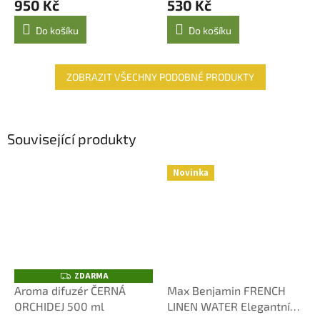
950 Kč
530 Kč
Do košíku
Do košíku
ZOBRAZIT VŠECHNY PODOBNÉ PRODUKTY
Související produkty
Novinka
ZDARMA
Z
D
Aroma difuzér ČERNÁ
Max Benjamin FRENCH
A
ORCHIDEJ 500 ml
LINEN WATER Elegantní
R
M