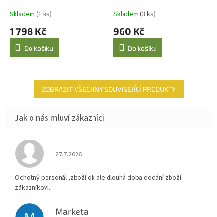
Zlatý Difuzér
A
Skladem
(1 ks)
Skladem
(3 ks)
1 798 Kč
960 Kč
Do košíku
Do košíku
ZOBRAZIT VŠECHNY SOUVISEJÍCÍ PRODUKTY
Hodnocení obchodu je 4 z 5 hvězdiček.
27.7.2026
Ochotný personál ,zboží ok ale dlouhá doba dodání zboží
zákazníkovi.
Marketa