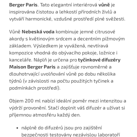
Berger Paris
. Tato elegantní interiérová
vůně
je
inspirována čistotou a lehkostí přírodních živlů a
vytváří harmonické, vzdušné prostředí plné svěžesti.
Vůně
Nebeská voda
kombinuje jemné citrusové
akordy s květinovým srdcem a decentním pižmovým
základem. Výsledkem je vyvážená, nevtíravá
kompozice vhodná do obývacího pokoje, ložnice i
kanceláře. Náplň je určena pro
tyčinkové difuzéry
Maison Berger Paris
a zajišťuje rovnoměrné a
dlouhotrvající uvolňování vůně po dobu několika
týdnů (v závislosti na počtu použitých tyčinek a
podmínkách prostředí).
Objem 200 ml nabízí ideální poměr mezi intenzitou a
výdrží provonění. Stačí doplnit váš difuzér a užívat si
příjemnou atmosféru každý den.
náplně do difuzérů jsou pro zajištění
bezpečnosti testovány nezávislou laboratoří