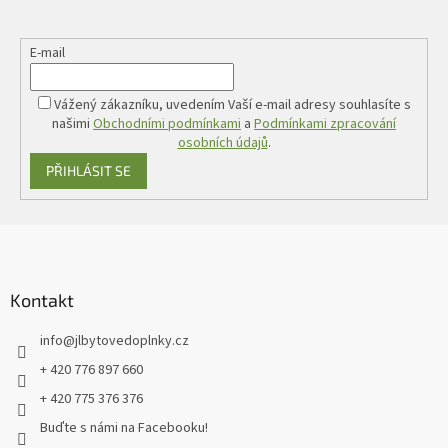
E-mail
Vážený zákazníku, uvedením Vaší e-mail adresy souhlasíte s
našimi
Obchodními podmínkami
a
Podmínkami zpracování
osobních údajů
.
PŘIHLÁSIT SE
Z
á
p
a
Kontakt
t
info
@
jlbytovedoplnky.cz
í
+ 420 776 897 660
+ 420 775 376 376
Buďte s námi na Facebooku!