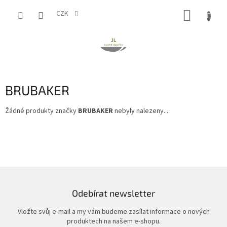
Přejít
NÁKUP
na
CZK
obsah
KOŠÍK
BRUBAKER
Žádné produkty značky
BRUBAKER
nebyly nalezeny...
Odebírat newsletter
Vložte svůj e-mail a my vám budeme zasílat informace o nových
produktech na našem e-shopu.