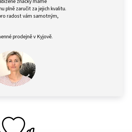
 Nabízené značky máme
plně zaručit za jejich kvalitu.
pro radost vám samotným,
enné prodejně v Kyjově.