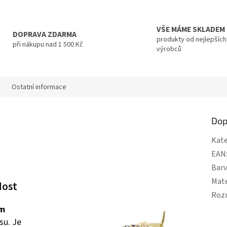
VŠE MÁME SKLADEM
DOPRAVA ZDARMA
produkty od nejlepších
při nákupu nad 1 500 Kč
výrobců
Ostatní informace
Dop
Kate
EAN
Bar
Mate
dost
Roz
ým
su. Je