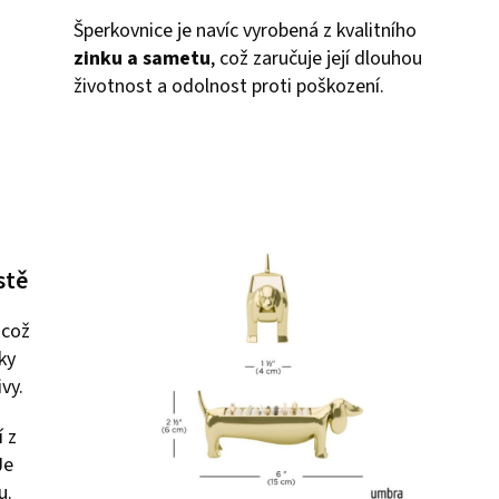
Šperkovnice je navíc vyrobená z kvalitního
zinku a sametu
, což zaručuje její dlouhou
životnost a odolnost proti poškození.
stě
 což
nky
vy.
í z
Je
u.