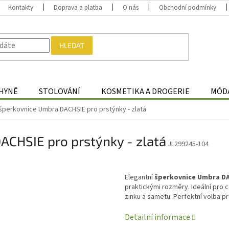
Kontakty
Doprava a platba
O nás
Obchodní podmínky
HLEDAT
HYNĚ
STOLOVÁNÍ
KOSMETIKA A DROGERIE
MÓDA
 šperkovnice Umbra DACHSIE pro prstýnky - zlatá
ACHSIE pro prstýnky - zlatá
JL299245-104
Elegantní
šperkovnice Umbra D
praktickými rozměry. Ideální pro c
zinku a sametu. Perfektní volba p
Detailní informace