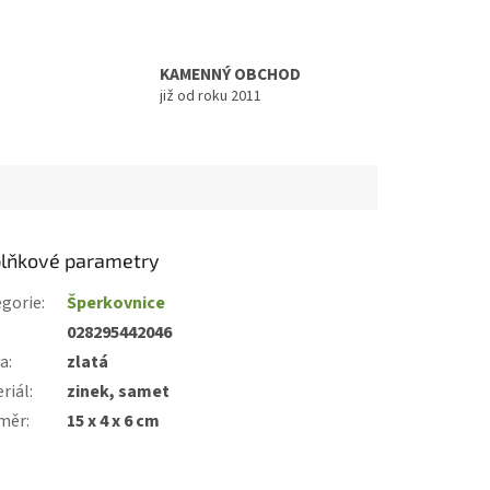
KAMENNÝ OBCHOD
již od roku 2011
lňkové parametry
gorie
:
Šperkovnice
:
028295442046
va
:
zlatá
riál
:
zinek, samet
měr
:
15 x 4 x 6 cm