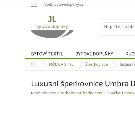
Přejít
info@jlbytovedoplnky.cz
na
obsah
BYTOVÝ TEXTIL
BYTOVÉ DOPLŇKY
KUC
Domů
MÓDA A STYL
Šperkovnice
Luxusní
Luxusní šperkovnice Umbra D
Průměrné
Neohodnoceno
Podrobnosti hodnocení
Značka:
Umbra
hodnocení
produktu
je
0,0
z
5
hvězdiček.