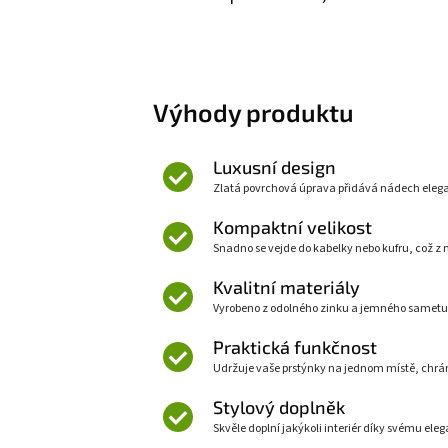
Výhody produktu
Luxusní design
Zlatá povrchová úprava přidává nádech elega
Kompaktní velikost
Snadno se vejde do kabelky nebo kufru, což z n
Kvalitní materiály
Vyrobeno z odolného zinku a jemného sametu 
Praktická funkčnost
Udržuje vaše prstýnky na jednom místě, chrá
Stylový doplněk
Skvěle doplní jakýkoli interiér díky svému el