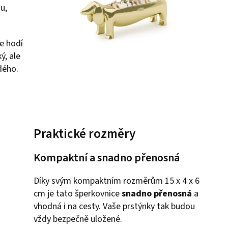
u,
e hodí
ý, ale
dého.
Praktické rozměry
Kompaktní a snadno přenosná
Díky svým kompaktním rozměrům 15 x 4 x 6
cm je tato šperkovnice
snadno přenosná
a
vhodná i na cesty. Vaše prstýnky tak budou
vždy bezpečně uložené.