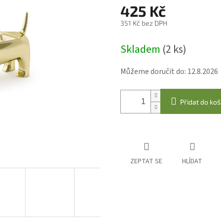
425 Kč
351 Kč bez DPH
Měrná
Skladem
(2 ks)
cena:
Můžeme doručit do:
12.8.2026
Přidat do koš
ZEPTAT SE
HLÍDAT