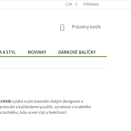
Podmínky zpracování osobních údajů
CZK
Odstoupení od smlouvy
Přihlášení
Re
NÁKUPNÍ
Prázdný košík
KOŠÍK
 A STYL
NOVINKY
DÁRKOVÉ BALÍČKY
DÁRKOVÉ 
ACHSIE
vyniká svým luxusním zlatým designem a
estování a každodenní použití, vyrobená z kvalitního
ro každého, kdo ocení styl a funkčnost.