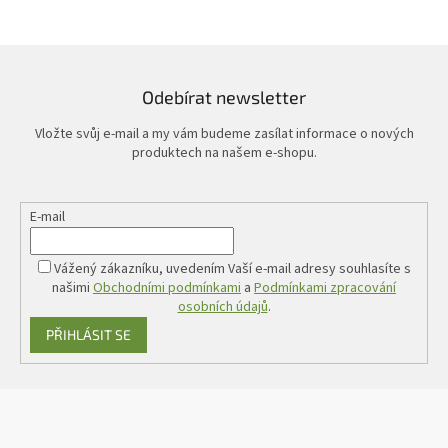
Odebírat newsletter
Vložte svůj e-mail a my vám budeme zasílat informace o nových
produktech na našem e-shopu.
E-mail
Vážený zákazníku, uvedením Vaší e-mail adresy souhlasíte s
našimi
Obchodními podmínkami
a
Podmínkami zpracování
osobních údajů
.
PŘIHLÁSIT SE
Z
á
p