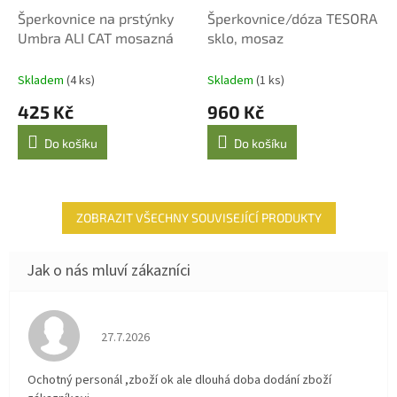
Šperkovnice na prstýnky
Šperkovnice/dóza TESORA
Umbra ALI CAT mosazná
sklo, mosaz
Skladem
(4 ks)
Skladem
(1 ks)
425 Kč
960 Kč
Do košíku
Do košíku
ZOBRAZIT VŠECHNY SOUVISEJÍCÍ PRODUKTY
Hodnocení obchodu je 4 z 5 hvězdiček.
27.7.2026
Ochotný personál ,zboží ok ale dlouhá doba dodání zboží