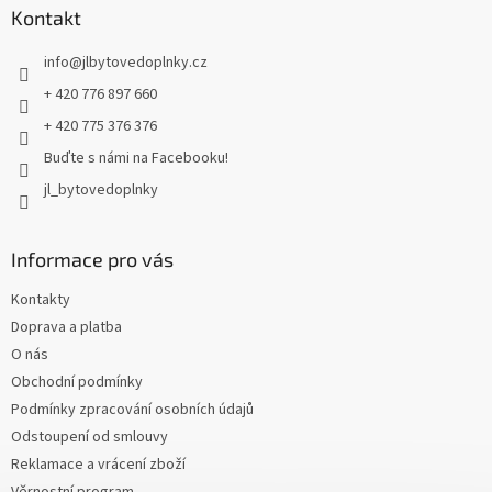
a
Kontakt
t
info
@
jlbytovedoplnky.cz
í
+ 420 776 897 660
+ 420 775 376 376
Buďte s námi na Facebooku!
jl_bytovedoplnky
Informace pro vás
Kontakty
Doprava a platba
O nás
Obchodní podmínky
Podmínky zpracování osobních údajů
Odstoupení od smlouvy
Reklamace a vrácení zboží