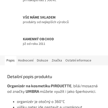
při nákupu nad 1 500 Kč
VŠE MÁME SKLADEM
produkty od nejlepších výrobců
KAMENNÝ OBCHOD
již od roku 2011
Popis
Hodnocení
Diskuze
Značka
Ostatní informace
Detailní popis produktu
Organizér na kosmetiku PIROUETTE
, bílá/mosazná
od značky
UMBRA
můžete využít i jako šperkovnici.
organizér je otočný o 360°C
výšku pater jde nastavit a uzamknout