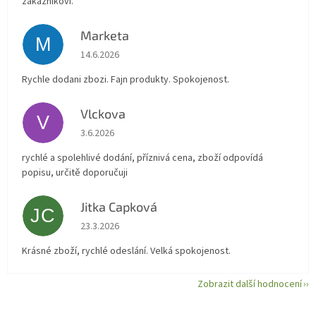
zákazníkovi.
Marketa
M
Hodnocení obchodu je 5 z 5 hvězdiček.
14.6.2026
Rychle dodani zbozi. Fajn produkty. Spokojenost.
Vlckova
V
Hodnocení obchodu je 5 z 5 hvězdiček.
3.6.2026
rychlé a spolehlivé dodání, příznivá cena, zboží odpovídá
popisu, určitě doporučuji
Jitka Capková
JC
Hodnocení obchodu je 5 z 5 hvězdiček.
23.3.2026
Krásné zboží, rychlé odeslání. Velká spokojenost.
Zobrazit další hodnocení