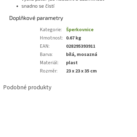
snadno se čistí
Doplňkové parametry
Kategorie
:
Šperkovnice
Hmotnost
:
0.67 kg
EAN
:
028295393911
Barva
:
bílá, mosazná
Materiál
:
plast
Rozměr
:
23 x 23 x 35 cm