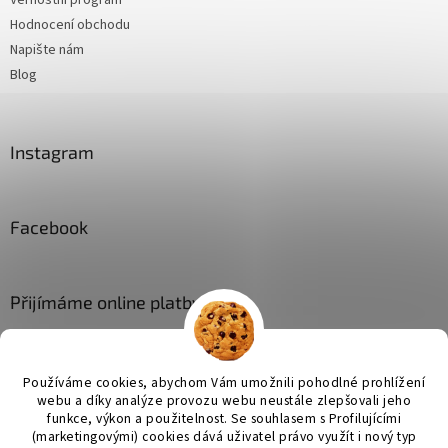
Věrnostní program
Hodnocení obchodu
Napište nám
Blog
Instagram
Facebook
Přijímáme online platby
Používáme cookies, abychom Vám umožnili pohodlné prohlížení
webu a díky analýze provozu webu neustále zlepšovali jeho
funkce, výkon a použitelnost. Se
souhlasem s Profilujícími
(marketingovými) cookies dává uživatel právo využít i nový typ
Vytvořil Shoptet