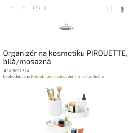
Přejít
NÁKUP
na
CZK
obsah
KOŠÍK
Organizér na kosmetiku PIROUETTE,
bílá/mosazná
JL1015097-524
Průměrné
Neohodnoceno
Podrobnosti hodnocení
Značka:
Umbra
hodnocení
produktu
je
0,0
z
5
hvězdiček.