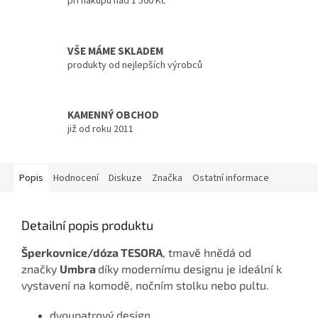
při nákupu nad 1 500 Kč
VŠE MÁME SKLADEM
produkty od nejlepších výrobců
KAMENNÝ OBCHOD
již od roku 2011
Popis
Hodnocení
Diskuze
Značka
Ostatní informace
Detailní popis produktu
Šperkovnice/dóza TESORA
, tmavě hnědá od
značky
Umbra
díky modernímu designu je ideální k
vystavení na komodě, nočním stolku nebo pultu.
dvoupatrový design