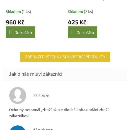
prstýnky - zlatá
Skladem
(1 ks)
Skladem
(2 ks)
960 Kč
425 Kč
Do košíku
Do košíku
ZOBRAZIT VŠECHNY SOUVISEJÍCÍ PRODUKTY
Hodnocení obchodu je 4 z 5 hvězdiček.
27.7.2026
Ochotný personál ,zboží ok ale dlouhá doba dodání zboží
zákazníkovi.