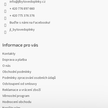
info
@
jlbytovedoplnky.cz
í
+ 420 776 897 660
+ 420 775 376 376
Buďte s námi na Facebooku!
jl_bytovedoplnky
Informace pro vás
Kontakty
Doprava a platba
O nás
Obchodní podmínky
Podmínky zpracování osobních údajů
Odstoupení od smlouvy
Reklamace a vrácení zboží
Věrnostní program
Hodnocení obchodu