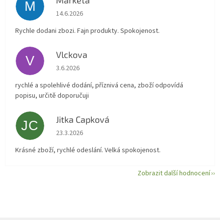
Marketa
M
Hodnocení obchodu je 5 z 5 hvězdiček.
14.6.2026
Rychle dodani zbozi. Fajn produkty. Spokojenost.
Vlckova
V
Hodnocení obchodu je 5 z 5 hvězdiček.
3.6.2026
rychlé a spolehlivé dodání, příznivá cena, zboží odpovídá
popisu, určitě doporučuji
Jitka Capková
JC
Hodnocení obchodu je 5 z 5 hvězdiček.
23.3.2026
Krásné zboží, rychlé odeslání. Velká spokojenost.
Zobrazit další hodnocení