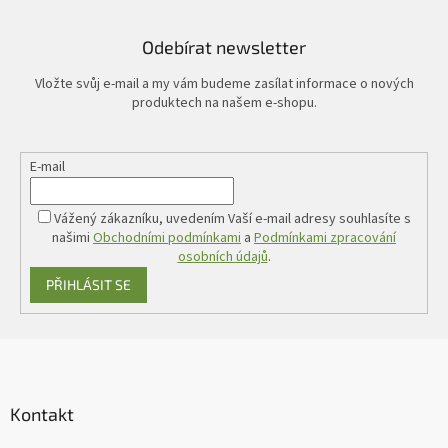
Odebírat newsletter
Vložte svůj e-mail a my vám budeme zasílat informace o nových
produktech na našem e-shopu.
E-mail
Vážený zákazníku, uvedením Vaší e-mail adresy souhlasíte s
našimi
Obchodními podmínkami
a
Podmínkami zpracování
osobních údajů
.
PŘIHLÁSIT SE
Z
á
p
a
Kontakt
t