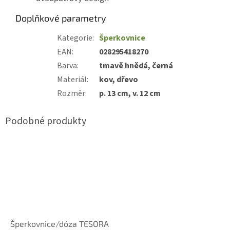
Doplňkové parametry
Kategorie
:
Šperkovnice
EAN
:
028295418270
Barva
:
tmavě hnědá, černá
Materiál
:
kov, dřevo
Rozměr
:
p. 13 cm, v. 12 cm
Šperkovnice/dóza TESORA