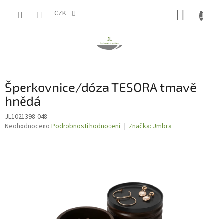
Přejít
NÁKUP
na
CZK
obsah
KOŠÍK
Šperkovnice/dóza TESORA tmavě
hnědá
JL1021398-048
Průměrné
Neohodnoceno
Podrobnosti hodnocení
Značka:
Umbra
hodnocení
produktu
je
0,0
z
5
hvězdiček.