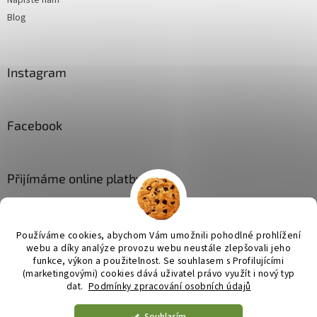
Napište nám
Blog
Instagram
Facebook
Přijímáme online platby
Používáme cookies, abychom Vám umožnili pohodlné prohlížení
webu a díky analýze provozu webu neustále zlepšovali jeho
funkce, výkon a použitelnost. Se
souhlasem s Profilujícími
(marketingovými) cookies dává uživatel právo využít i nový typ
Vytvořil Shoptet
dat.
Podmínky zpracování osobních údajů
Souhlasím