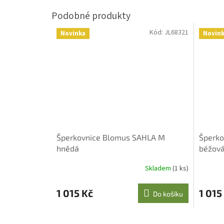
Kód:
JL68321
Novinka
Novin
Šperkovnice Blomus SAHLA M
Šperko
hnědá
béžov
Skladem
(1 ks)
1 015 Kč
1 015
Do košíku