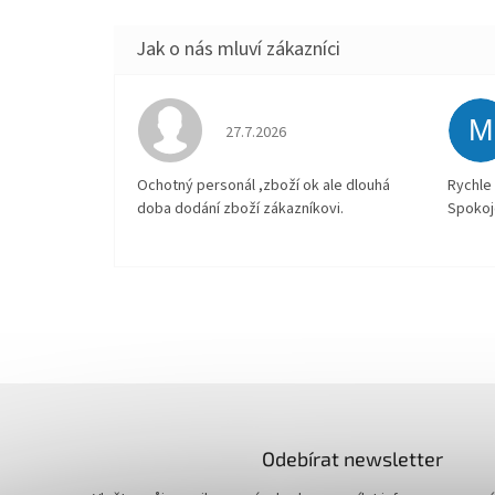
M
Hodnocení obchodu je 4 z 5 hvězdiček.
27.7.2026
Ochotný personál ,zboží ok ale dlouhá
Rychle 
doba dodání zboží zákazníkovi.
Spokoj
Odebírat newsletter