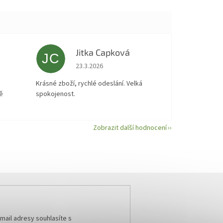
Jitka Capková
JC
 5 z 5 hvězdiček.
Hodnocení obchodu je 5 z 5 hvězdiček.
23.3.2026
á
Krásné zboží, rychlé odeslání. Velká
ě
spokojenost.
Zobrazit další hodnocení
mail adresy souhlasíte s