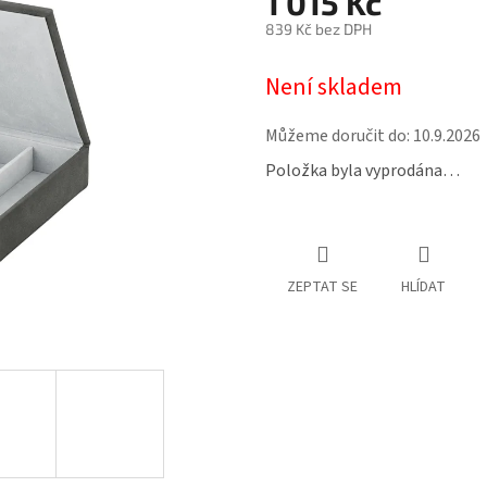
1 015 Kč
839 Kč bez DPH
Měrná
Není skladem
cena:
Můžeme doručit do:
10.9.2026
Položka byla vyprodána…
ZEPTAT SE
HLÍDAT