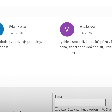
Marketa
Vlckova
V
Hodnocení obchodu je 5 z 5 hvězdiček.
Hodnocení obchodu je
14.6.2026
3.6.2026
dodani zbozi. Fajn produkty.
rychlé a spolehlivé dodání, přízniv
enost.
cena, zboží odpovídá popisu, určit
doporučuji
E-mail
Vážený zákazníku, uvedením Vaší e-