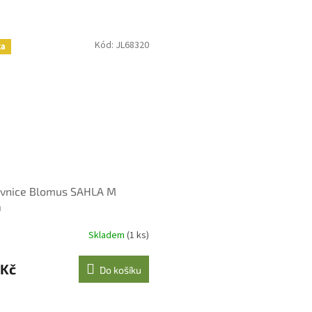
Kód:
JL68320
ka
vnice Blomus SAHLA M
á
Skladem
(1 ks)
 Kč
Do košíku