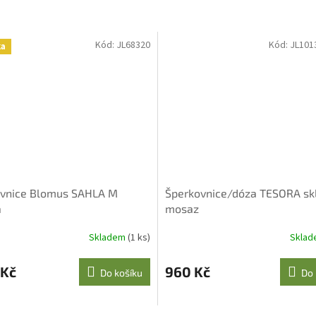
Kód:
JL68320
Kód:
JL101
ka
vnice Blomus SAHLA M
Šperkovnice/dóza TESORA sk
á
mosaz
Skladem
(1 ks)
Skla
 Kč
960 Kč
Do košíku
Do 