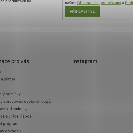
ých produktech na
našimi
Obchodními podmínkami
a
Podm
PŘIHLÁSIT SE
mace pro vás
Instagram
y
a platba
í podmínky
y zpracování osobních údajů
ení od smlouvy
ce a vrácení zboží
ní program
ní obchodu