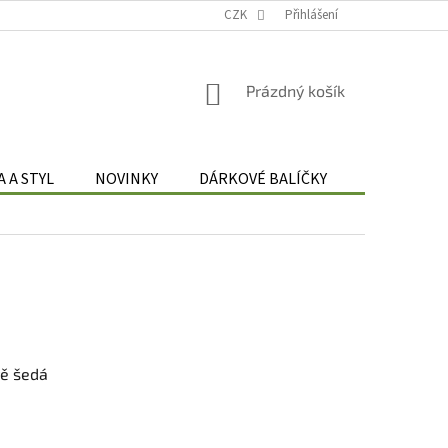
Podmínky zpracování osobních údajů
CZK
Odstoupení od smlouvy
Přihlášení
Re
NÁKUPNÍ
Prázdný košík
KOŠÍK
 A STYL
NOVINKY
DÁRKOVÉ BALÍČKY
DÁRKOVÉ 
ě šedá