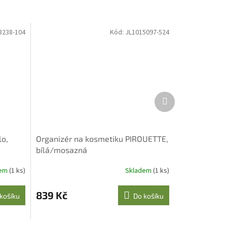
3238-104
Kód:
JL1015097-524
Další
produkt
lo,
Organizér na kosmetiku PIROUETTE,
bílá/mosazná
dem
(1 ks)
Skladem
(1 ks)
839 Kč
košíku
Do košíku