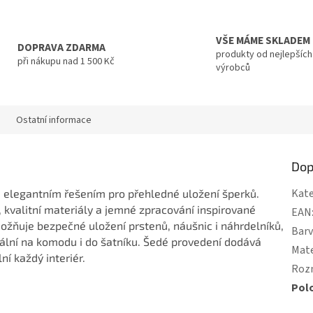
VŠE MÁME SKLADEM
DOPRAVA ZDARMA
produkty od nejlepších
při nákupu nad 1 500 Kč
výrobců
Ostatní informace
Dop
Kate
 elegantním řešením pro přehledné uložení šperků.
, kvalitní materiály a jemné zpracování inspirované
EAN
žňuje bezpečné uložení prstenů, náušnic i náhrdelníků,
Bar
eální na komodu i do šatníku. Šedé provedení dodává
Mate
ní každý interiér.
Roz
Pol