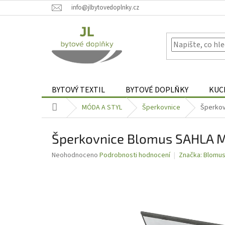
Přejít
info@jlbytovedoplnky.cz
na
obsah
BYTOVÝ TEXTIL
BYTOVÉ DOPLŇKY
KUC
Domů
MÓDA A STYL
Šperkovnice
Šperkov
Šperkovnice Blomus SAHLA 
Průměrné
Neohodnoceno
Podrobnosti hodnocení
Značka:
Blomu
hodnocení
produktu
je
0,0
z
5
hvězdiček.