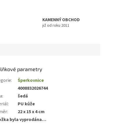
KAMENNÝ OBCHOD
již od roku 2011
lňkové parametry
gorie
:
Šperkovnice
:
4008832026744
va
:
šedá
riál
:
PU kůže
měr
:
22 x 15 x 4 cm
ožka byla vyprodána…