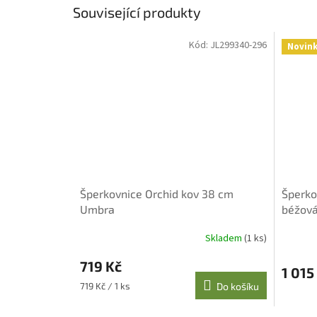
Související produkty
Kód:
JL299340-296
Novin
Šperkovnice Orchid kov 38 cm
Šperko
Umbra
béžov
Skladem
(1 ks)
719 Kč
1 015
Měrná
719 Kč / 1 ks
Do košíku
cena: