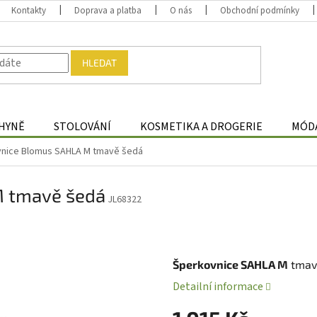
Kontakty
Doprava a platba
O nás
Obchodní podmínky
HLEDAT
HYNĚ
STOLOVÁNÍ
KOSMETIKA A DROGERIE
MÓDA
nice Blomus SAHLA M tmavě šedá
M tmavě šedá
JL68322
s
Šperkovnice SAHLA M
tmav
Detailní informace