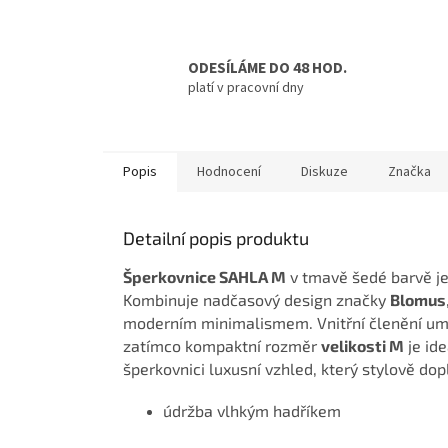
ODESÍLÁME DO 48 HOD.
platí v pracovní dny
Popis
Hodnocení
Diskuze
Značka
Detailní popis produktu
Šperkovnice SAHLA M
v tmavě šedé barvě je
Kombinuje nadčasový design značky
Blomus
moderním minimalismem. Vnitřní členění umo
zatímco kompaktní rozměr
velikosti M
je id
šperkovnici luxusní vzhled, který stylově dopl
údržba vlhkým hadříkem