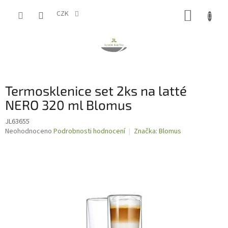
Přejít
NÁKUP
na
CZK
obsah
KOŠÍK
Termosklenice set 2ks na latté
NERO 320 ml Blomus
JL63655
Průměrné
Neohodnoceno
Podrobnosti hodnocení
Značka:
Blomus
hodnocení
produktu
je
0,0
z
5
hvězdiček.