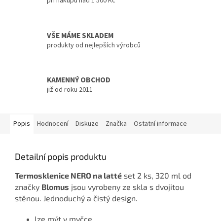
při nákupu nad 1 500 Kč
VŠE MÁME SKLADEM
produkty od nejlepších výrobců
KAMENNÝ OBCHOD
již od roku 2011
Popis
Hodnocení
Diskuze
Značka
Ostatní informace
Detailní popis produktu
Termosklenice NERO na latté
set 2 ks, 320 ml od
značky
Blomus
jsou vyrobeny ze skla s dvojitou
stěnou. Jednoduchý a čistý design.
lze mýt v myčce