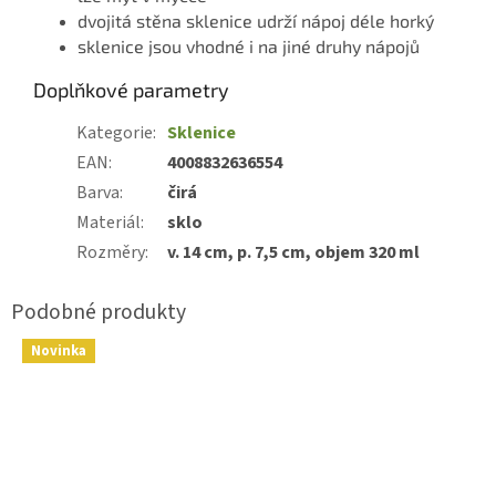
dvojitá stěna sklenice udrží nápoj déle horký
sklenice jsou vhodné i na jiné druhy nápojů
Doplňkové parametry
Kategorie
:
Sklenice
EAN
:
4008832636554
Barva
:
čirá
Materiál
:
sklo
Rozměry
:
v. 14 cm, p. 7,5 cm, objem 320 ml
Novinka