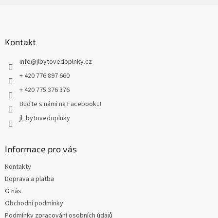
Z
á
p
a
Kontakt
t
info
@
jlbytovedoplnky.cz
í
+ 420 776 897 660
+ 420 775 376 376
Buďte s námi na Facebooku!
jl_bytovedoplnky
Informace pro vás
Kontakty
Doprava a platba
O nás
Obchodní podmínky
Podmínky zpracování osobních údajů