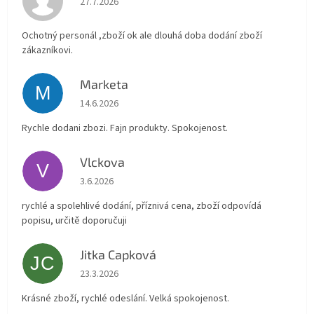
27.7.2026
Ochotný personál ,zboží ok ale dlouhá doba dodání zboží
zákazníkovi.
Marketa
M
Hodnocení obchodu je 5 z 5 hvězdiček.
14.6.2026
Rychle dodani zbozi. Fajn produkty. Spokojenost.
Vlckova
V
Hodnocení obchodu je 5 z 5 hvězdiček.
3.6.2026
rychlé a spolehlivé dodání, příznivá cena, zboží odpovídá
popisu, určitě doporučuji
Jitka Capková
JC
Hodnocení obchodu je 5 z 5 hvězdiček.
23.3.2026
Krásné zboží, rychlé odeslání. Velká spokojenost.