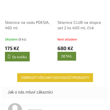
Sklenice na vodu POESIA,
Sklenice CLUB na stopce
460 ml
set 2 ks 400 ml, čirá
Skladem
(8 ks)
Není skladem
175 Kč
680 Kč
DETAIL
Do košíku
ZOBRAZIT VŠECHNY SOUVISEJÍCÍ PRODUKTY
Hodnocení obchodu je 4 z 5 hvězdiček.