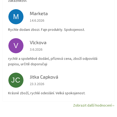
zákazníkovi.
Marketa
M
Hodnocení obchodu je 5 z 5 hvězdiček.
14.6.2026
Rychle dodani zbozi. Fajn produkty. Spokojenost.
Vlckova
V
Hodnocení obchodu je 5 z 5 hvězdiček.
3.6.2026
rychlé a spolehlivé dodání, příznivá cena, zboží odpovídá
popisu, určitě doporučuji
Jitka Capková
JC
Hodnocení obchodu je 5 z 5 hvězdiček.
23.3.2026
Krásné zboží, rychlé odeslání. Velká spokojenost.
Zobrazit další hodnocení