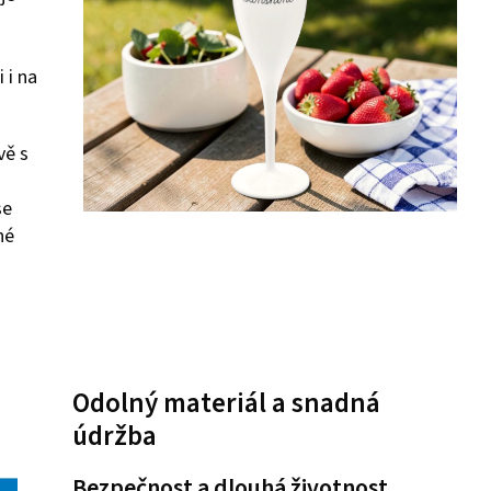
 i na
vě s
se
né
Odolný materiál a snadná
údržba
Bezpečnost a dlouhá životnost