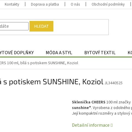
Kontakty
Doprava a platba
O nás
Obchodní podmínky
HLEDAT
YTOVÉ DOPLŇKY
MÓDA A STYL
BYTOVÝ TEXTIL
K
ERS 100 ml, bílá s potiskem SUNSHINE, Koziol
á s potiskem SUNSHINE, Koziol
JL3440525
Sklenička CHEERS
100 ml značky
sunshine"
. Vyrobena z odolného 
Její kompaktní rozměry a stylový d
Detailní informace