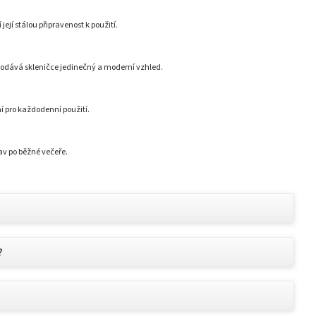
její stálou připravenost k použití.
dodává skleničce jedinečný a moderní vzhled.
ní pro každodenní použití.
lav po běžné večeře.
?