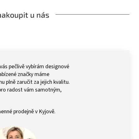
nakoupit u nás
 vás pečlivě vybírám designové
 Nabízené značky máme
plně zaručit za jejich kvalitu.
pro radost vám samotným,
enné prodejně v Kyjově.