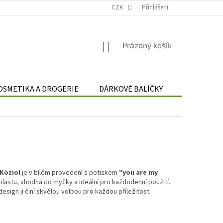
Podmínky zpracování osobních údajů
CZK
Odstoupení od smlouvy
Přihlášení
Re
NÁKUPNÍ
Prázdný košík
KOŠÍK
OSMETIKA A DROGERIE
DÁRKOVÉ BALÍČKY
DÁRKOVÉ 
Koziol
je v bílém provedení s potiskem
"you are my
plastu, vhodná do myčky a ideální pro každodenní použití.
esign ji činí skvělou volbou pro každou příležitost.