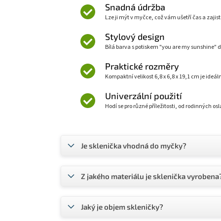
Snadná údržba
Lze ji mýt v myčce, což vám ušetří čas a zajistí 
Stylový design
Bílá barva s potiskem "you are my sunshine" 
Praktické rozměry
Kompaktní velikost 6,8 x 6,8 x 19,1 cm je ideál
Univerzální použití
Hodí se pro různé příležitosti, od rodinných os
Je sklenička vhodná do myčky?
Z jakého materiálu je sklenička vyrobena
Jaký je objem skleničky?