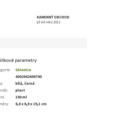
KAMENNÝ OBCHOD
již od roku 2011
lňkové parametry
gorie
:
Sklenice
:
4002942444740
va
:
bílá, černá
riál
:
plast
em
:
100 ml
měry
:
6,8 x 6,8 x 19,1 cm