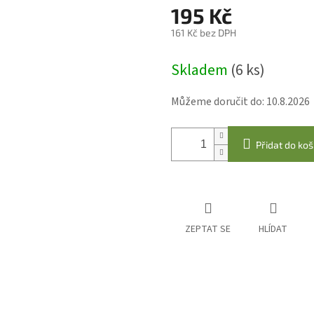
195 Kč
161 Kč bez DPH
Měrná
Skladem
(6 ks)
cena:
Můžeme doručit do:
10.8.2026
Přidat do koš
ZEPTAT SE
HLÍDAT