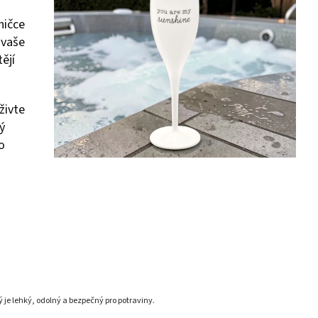
ničce
 vaše
tějí
živte
ý
o
ý je lehký, odolný a bezpečný pro potraviny.