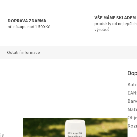
VŠE MÁME SKLADEM
DOPRAVA ZDARMA
produkty od nejlepších
při nákupu nad 1 500 Kč
výrobců
Ostatní informace
Dop
Kate
EAN
Bar
Mate
Obj
Roz
je