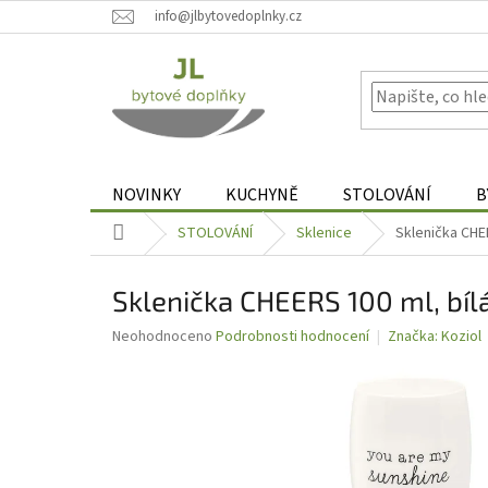
Přejít
info@jlbytovedoplnky.cz
na
obsah
NOVINKY
KUCHYNĚ
STOLOVÁNÍ
B
Domů
STOLOVÁNÍ
Sklenice
Sklenička CHE
Sklenička CHEERS 100 ml, bíl
Průměrné
Neohodnoceno
Podrobnosti hodnocení
Značka:
Koziol
hodnocení
produktu
je
0,0
z
5
hvězdiček.