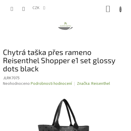
Přejít
NÁKUP
na
CZK
obsah
KOŠÍK
Chytrá taška přes rameno
Reisenthel Shopper e1 set glossy
dots black
JLRK7075
Průměrné
Neohodnoceno
Podrobnosti hodnocení
Značka:
Reisenthel
hodnocení
produktu
je
0,0
z
5
hvězdiček.