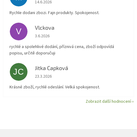
Hodnocení obchodu je 5 z 5 hvězdiček.
14.6.2026
Rychle dodani zbozi. Fajn produkty. Spokojenost.
Vlckova
V
Hodnocení obchodu je 5 z 5 hvězdiček.
3.6.2026
rychlé a spolehlivé dodání, příznivá cena, zboží odpovídá
popisu, určitě doporučuji
Jitka Capková
JC
Hodnocení obchodu je 5 z 5 hvězdiček.
23.3.2026
Krásné zboží, rychlé odeslání. Velká spokojenost.
Zobrazit další hodnocení