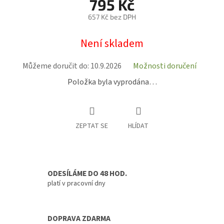
795 Kč
657 Kč bez DPH
Měrná
Není skladem
cena:
Můžeme doručit do:
10.9.2026
Možnosti doručení
Položka byla vyprodána…
ZEPTAT SE
HLÍDAT
ODESÍLÁME DO 48 HOD.
platí v pracovní dny
DOPRAVA ZDARMA