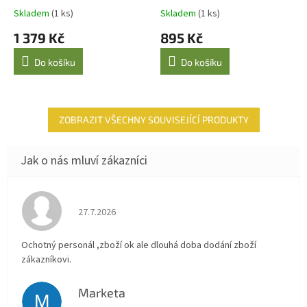
Skladem
(1 ks)
Skladem
(1 ks)
1 379 Kč
895 Kč
Do košíku
Do košíku
ZOBRAZIT VŠECHNY SOUVISEJÍCÍ PRODUKTY
Hodnocení obchodu je 4 z 5 hvězdiček.
27.7.2026
Ochotný personál ,zboží ok ale dlouhá doba dodání zboží
zákazníkovi.
Marketa
M