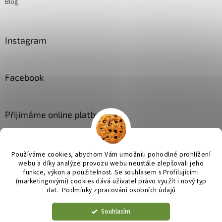
Blog
Instagram
Facebook
Přijímáme online platby
Používáme cookies, abychom Vám umožnili pohodlné prohlížení
webu a díky analýze provozu webu neustále zlepšovali jeho
funkce, výkon a použitelnost. Se
souhlasem s Profilujícími
(marketingovými) cookies dává uživatel právo využít i nový typ
Vytvořil Shoptet
dat.
Podmínky zpracování osobních údajů
Souhlasím
Copyright 2026
JL bytové doplňky
. Všechna práva vyhrazena.