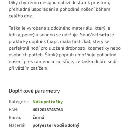
Díky chytrému designu nabízí dostatek prostoru,
přehledné uspořádání a pohodlné nošení během
celého dne.
Taška je vyrobena z odolného materiálu, který je
lehký, pevný a snadno se udržuje. Součástí
setu
je
praktický doplněk (např. malá taštička), který se
perfektně hodí pro uložení drobností, kosmetiky nebo
osobních potřeb. Široký popruh umožňuje pohodlné
nošení přes rameno a zajišťuje, že taška dobře sedí i
při větším zatížení.
Doplňkové parametry
Kategorie
:
Nákupní tašky
EAN
:
4012013743764
Barva
:
černá
Materiál
:
polyester voděodolný