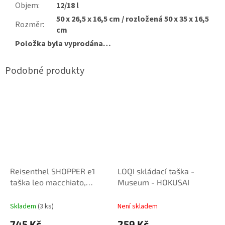
Objem
:
12/18 l
50 x 26,5 x 16,5 cm / rozložená 50 x 35 x 16,5
Rozměr
:
cm
Položka byla vyprodána…
Reisenthel SHOPPER e1
LOQI skládací taška -
taška leo macchiato,
Museum - HOKUSAI
rozšiřitelná 12-18 l
Skladem
(3 ks)
Není skladem
745 Kč
259 Kč