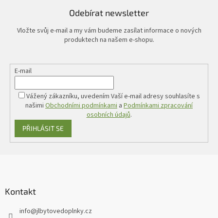
Odebírat newsletter
Vložte svůj e-mail a my vám budeme zasílat informace o nových
produktech na našem e-shopu.
E-mail
Vážený zákazníku, uvedením Vaší e-mail adresy souhlasíte s
našimi
Obchodními podmínkami
a
Podmínkami zpracování
osobních údajů
.
PŘIHLÁSIT SE
Z
á
p
a
Kontakt
t
info
@
jlbytovedoplnky.cz
í