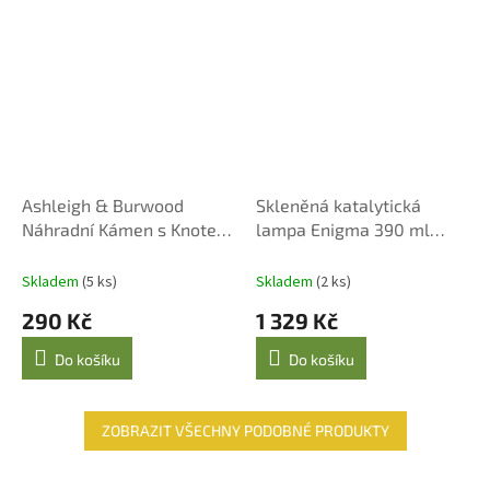
Ashleigh & Burwood
Skleněná katalytická
Náhradní Kámen s Knotem
lampa Enigma 390 ml
pro Malé Katalytické
hnědá
Lampy
Skladem
(5 ks)
Skladem
(2 ks)
290 Kč
1 329 Kč
Do košíku
Do košíku
ZOBRAZIT VŠECHNY PODOBNÉ PRODUKTY