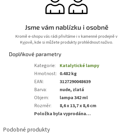
Jsme vám nablízku i osobně
Kromě e-shopu vás rádi přivítáme i v kamenné prodejně v
Kyjově, kde si můžete produkty prohlédnout naživo.
Doplňkové parametry
Kategorie
:
Katalytické lampy
Hmotnost
:
0.482 kg
EAN
:
3127290048639
Barva
:
nude, zlatá
Objem
:
lampa 342 ml
Rozměr
:
8,6 x 13,7 x 8,6 cm
Položka byla vyprodána…