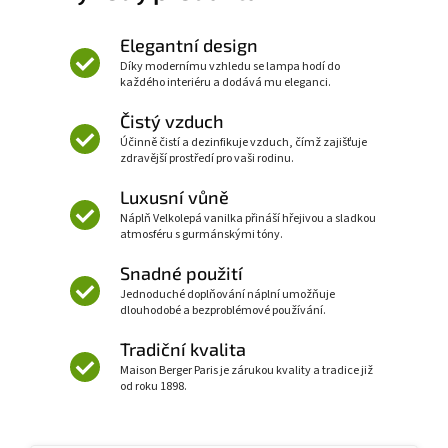
Elegantní design
Díky modernímu vzhledu se lampa hodí do
každého interiéru a dodává mu eleganci.
Čistý vzduch
Účinně čistí a dezinfikuje vzduch, čímž zajišťuje
zdravější prostředí pro vaši rodinu.
Luxusní vůně
Náplň Velkolepá vanilka přináší hřejivou a sladkou
atmosféru s gurmánskými tóny.
Snadné použití
Jednoduché doplňování náplní umožňuje
dlouhodobé a bezproblémové používání.
Tradiční kvalita
Maison Berger Paris je zárukou kvality a tradice již
od roku 1898.