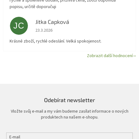
rychlé a spolehlivé dodání, příznivá cena, zboží odpovídá
popisu, určitě doporučuji
Jitka Capková
JC
Hodnocení obchodu je 5 z 5 hvězdiček.
23.3.2026
Krásné zboží, rychlé odeslání. Velká spokojenost.
Zobrazit další hodnocení
Odebírat newsletter
Vložte svůj e-mail a my vám budeme zasílat informace o nových
produktech na našem e-shopu.
E-mail