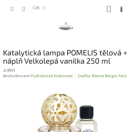
Přejít
NÁKUP
na
CZK
obsah
KOŠÍK
Katalytická lampa POMELIS tělová +
náplň Velkolepá vanilka 250 ml
JL4863
Průměrné
Neohodnoceno
Podrobnosti hodnocení
Značka:
Maison Berger Paris
hodnocení
produktu
je
0,0
z
5
hvězdiček.