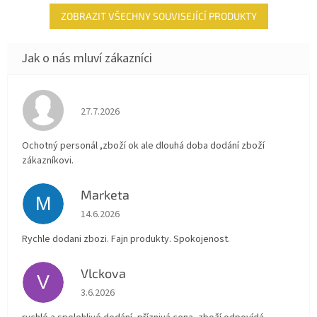
ZOBRAZIT VŠECHNY SOUVISEJÍCÍ PRODUKTY
Hodnocení obchodu je 4 z 5 hvězdiček.
27.7.2026
Ochotný personál ,zboží ok ale dlouhá doba dodání zboží
zákazníkovi.
Marketa
M
Hodnocení obchodu je 5 z 5 hvězdiček.
14.6.2026
Rychle dodani zbozi. Fajn produkty. Spokojenost.
Vlckova
V
Hodnocení obchodu je 5 z 5 hvězdiček.
3.6.2026