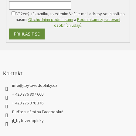
Vážený zákazníku, uvedením Vaší e-mail adresy souhlasíte s
našimi
Obchodními podmínkami
a
Podmínkami zpracování
osobních údajů
.
PŘIHLÁSIT SE
Z
á
p
a
Kontakt
t
info
@
jlbytovedoplnky.cz
í
+ 420 776 897 660
+ 420 775 376 376
Buďte s námi na Facebooku!
jl_bytovedoplnky