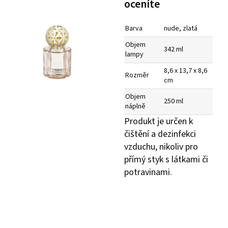
oceníte
Barva
nude, zlatá
Objem
342 ml
lampy
8,6 x 13,7 x 8,6
Rozměr
cm
Objem
250 ml
náplně
Produkt je určen k
čištění a dezinfekci
vzduchu, nikoliv pro
přímý styk s látkami či
potravinami.