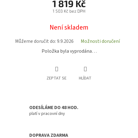
1 819 Kč
1 503 Kč bez DPH
Měrná
Není skladem
cena:
Můžeme doručit do:
9.9.2026
Možnosti doručení
Položka byla vyprodána…
ZEPTAT SE
HLÍDAT
ODESÍLÁME DO 48 HOD.
platí v pracovní dny
DOPRAVA ZDARMA