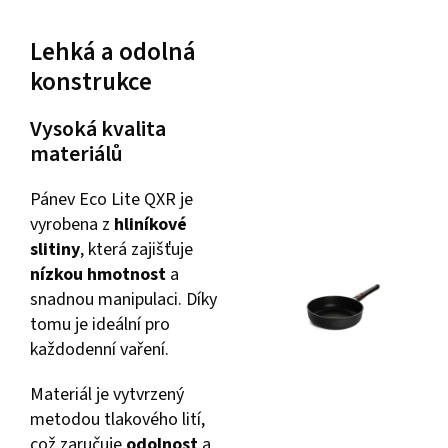
Lehká a odolná
konstrukce
Vysoká kvalita
materiálů
Pánev Eco Lite QXR je
vyrobena z
hliníkové
slitiny
, která zajišťuje
nízkou hmotnost
a
snadnou manipulaci. Díky
tomu je ideální pro
každodenní vaření.
Materiál je vytvrzený
metodou tlakového lití,
což zaručuje
odolnost
a