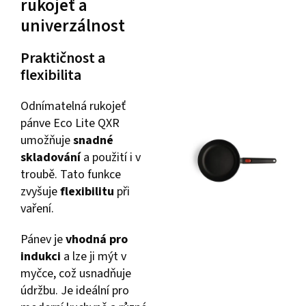
rukojeť a
univerzálnost
Praktičnost a
flexibilita
Odnímatelná rukojeť
pánve Eco Lite QXR
umožňuje
snadné
skladování
a použití i v
troubě. Tato funkce
zvyšuje
flexibilitu
při
vaření.
Pánev je
vhodná pro
indukci
a lze ji mýt v
myčce, což usnadňuje
údržbu. Je ideální pro