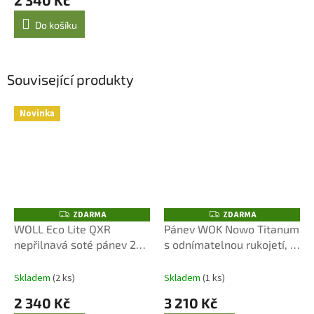
2 340 Kč
Do košíku
Související produkty
Novinka
ZDARMA
ZDARMA
Z
Z
D
D
WOLL Eco Lite QXR
Pánev WOK Nowo Titanum
A
A
nepřilnavá soté pánev 28
s odnímatelnou rukojetí, p.
R
R
M
M
cm s odnímatelnou
30 cm
A
A
rukojetí
Skladem
(2 ks)
Skladem
(1 ks)
2 340 Kč
3 210 Kč