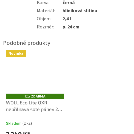
Barva
:
černá
Materiál
:
hliníková slitina
Objem
:
2,4 l
Rozměr
:
p. 24 cm
Novinka
ZDARMA
Z
D
WOLL Eco Lite QXR
A
nepřilnavá soté pánev 28
R
M
cm s odnímatelnou
A
rukojetí
Skladem
(2 ks)