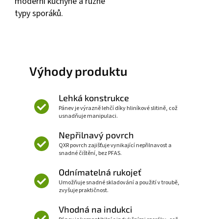
moderní kuchyně a různé
typy sporáků.
Výhody produktu
Lehká konstrukce
Pánev je výrazně lehčí díky hliníkové slitině, což
usnadňuje manipulaci.
Nepřilnavý povrch
QXR povrch zajišťuje vynikající nepřilnavost a
snadné čištění, bez PFAS.
Odnímatelná rukojeť
Umožňuje snadné skladování a použití v troubě,
zvyšuje praktičnost.
Vhodná na indukci