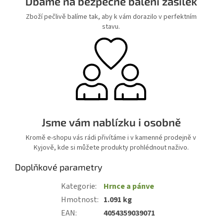
Dbáme na bezpečné balení zásilek
Zboží pečlivě balíme tak, aby k vám dorazilo v perfektním
stavu.
Jsme vám nablízku i osobně
Kromě e-shopu vás rádi přivítáme i v kamenné prodejně v
Kyjově, kde si můžete produkty prohlédnout naživo.
Doplňkové parametry
Kategorie
:
Hrnce a pánve
Hmotnost
:
1.091 kg
EAN
:
4054359039071