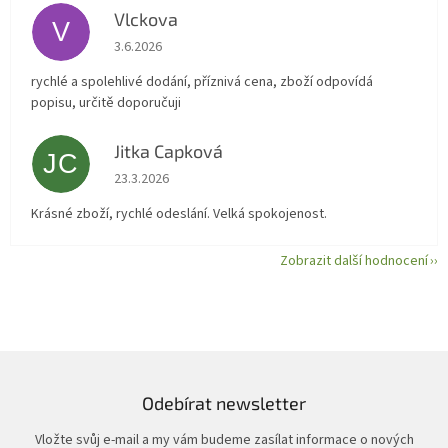
Vlckova
V
Hodnocení obchodu je 5 z 5 hvězdiček.
3.6.2026
rychlé a spolehlivé dodání, příznivá cena, zboží odpovídá
popisu, určitě doporučuji
Jitka Capková
JC
Hodnocení obchodu je 5 z 5 hvězdiček.
23.3.2026
Krásné zboží, rychlé odeslání. Velká spokojenost.
Zobrazit další hodnocení
Odebírat newsletter
Vložte svůj e-mail a my vám budeme zasílat informace o nových