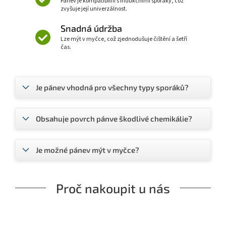
Pánev je kompatibilní s indukčními sporáky, což
zvyšuje její univerzálnost.
Snadná údržba
Lze mýt v myčce, což zjednodušuje čištění a šetří
čas.
Je pánev vhodná pro všechny typy sporáků?
Obsahuje povrch pánve škodlivé chemikálie?
Je možné pánev mýt v myčce?
Proč nakoupit u nás