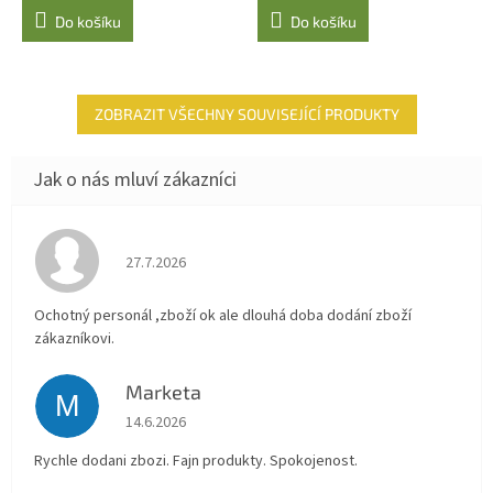
Do košíku
Do košíku
ZOBRAZIT VŠECHNY SOUVISEJÍCÍ PRODUKTY
Hodnocení obchodu je 4 z 5 hvězdiček.
27.7.2026
Ochotný personál ,zboží ok ale dlouhá doba dodání zboží
zákazníkovi.
Marketa
M
Hodnocení obchodu je 5 z 5 hvězdiček.
14.6.2026
Rychle dodani zbozi. Fajn produkty. Spokojenost.