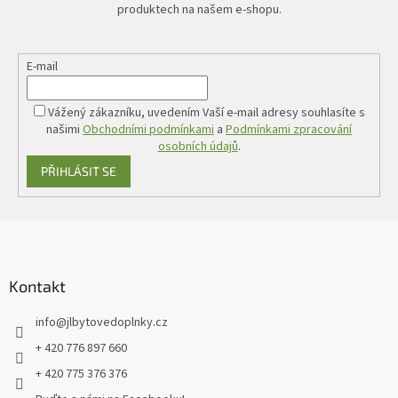
produktech na našem e-shopu.
E-mail
Vážený zákazníku, uvedením Vaší e-mail adresy souhlasíte s
našimi
Obchodními podmínkami
a
Podmínkami zpracování
osobních údajů
.
PŘIHLÁSIT SE
Z
á
p
a
Kontakt
t
info
@
jlbytovedoplnky.cz
í
+ 420 776 897 660
+ 420 775 376 376