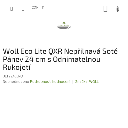
Přejít
NÁKUP
na
CZK
obsah
KOŠÍK
Woll Eco Lite QXR Nepřilnavá Soté
Pánev 24 cm s Odnímatelnou
Rukojetí
JL1724ELI-Q
Průměrné
Neohodnoceno
Podrobnosti hodnocení
Značka:
WOLL
hodnocení
produktu
je
0,0
z
5
hvězdiček.