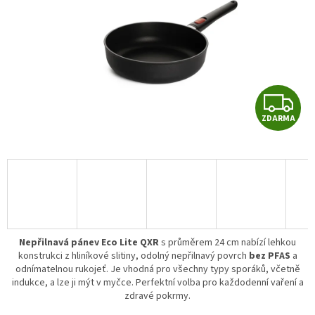
Z
ZDARMA
D
A
R
A
Nepřilnavá pánev Eco Lite QXR
s průměrem 24 cm nabízí lehkou
konstrukci z hliníkové slitiny, odolný nepřilnavý povrch
bez PFAS
a
odnímatelnou rukojeť. Je vhodná pro všechny typy sporáků, včetně
indukce, a lze ji mýt v myčce. Perfektní volba pro každodenní vaření a
zdravé pokrmy.