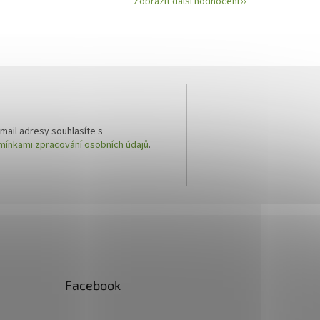
Zobrazit další hodnocení
mail adresy souhlasíte s
ínkami zpracování osobních údajů
.
Facebook