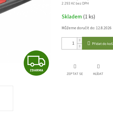
2 293 Kč bez DPH
Měrná
Skladem
(1 ks)
cena:
Můžeme doručit do:
12.8.2026
Přidat do koš
Z
ZDARMA
D
ZEPTAT SE
HLÍDAT
A