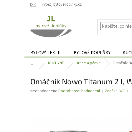
Přejít
info@jlbytovedoplnky.cz
na
obsah
BYTOVÝ TEXTIL
BYTOVÉ DOPLŇKY
KUC
Domů
KUCHYNĚ
Hrnce a pánve
Omáčník No
Omáčník Nowo Titanum 2 l, 
Průměrné
Neohodnoceno
Podrobnosti hodnocení
Značka:
WOLL
hodnocení
produktu
je
0,0
z
5
hvězdiček.