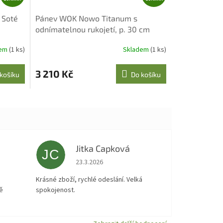
D
D
A
A
 Soté
Pánev WOK Nowo Titanum s
R
R
odnímatelnou rukojetí, p. 30 cm
M
M
A
A
dem
(1 ks)
Skladem
(1 ks)
3 210 Kč
košíku
Do košíku
Jitka Capková
JC
 5 z 5 hvězdiček.
Hodnocení obchodu je 5 z 5 hvězdiček.
23.3.2026
á
Krásné zboží, rychlé odeslání. Velká
ě
spokojenost.