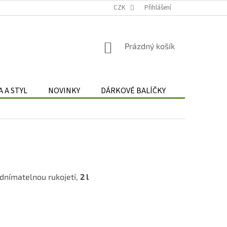
Podmínky zpracování osobních údajů
CZK
Odstoupení od smlouvy
Přihlášení
Re
NÁKUPNÍ
Prázdný košík
KOŠÍK
 A STYL
NOVINKY
DÁRKOVÉ BALÍČKY
DÁRKOVÉ 
dnímatelnou rukojetí,
2 l