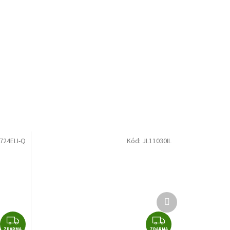
724ELI-Q
Kód:
JL11030IL
Další
produkt
Z
Z
ZDARMA
ZDARMA