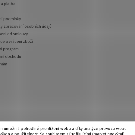
a platba
í podmínky
y zpracování osobních údajů
ení od smlouvy
ce a vrácení zboží
ní program
ní obchodu
 nám
 umožnili pohodlné prohlížení webu a díky analýze provozu webu
 výkon a použitelnost. Se
souhlasem s Profilujícími (marketingovými)
azena.
Upravit nastavení cookies