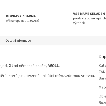
R
M
VŠE MÁME SKLADEM
DOPRAVA ZDARMA
produkty od nejlepších
při nákupu nad 1 500 Kč
výrobců
A
Ostatní informace
Dop
Kate
jetí,
2 l
od německé značky
WOLL
.
EAN
těrů, které jsou tvrzené unikátní otěruvzdornou vrstvou,
Bar
Mate
Obj
Roz