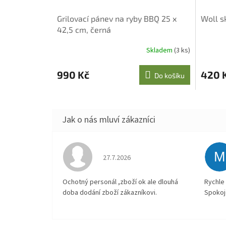
Grilovací pánev na ryby BBQ 25 x
Woll s
42,5 cm, černá
Skladem
(3 ks)
990 Kč
420 
Do košíku
M
Hodnocení obchodu je 4 z 5 hvězdiček.
27.7.2026
Ochotný personál ,zboží ok ale dlouhá
Rychle 
doba dodání zboží zákazníkovi.
Spokoj