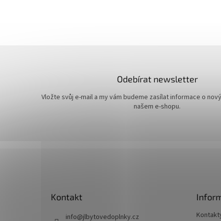
Odebírat newsletter
Vložte svůj e-mail a my vám budeme zasílat informace o nov
našem e-shopu.
Z
á
p
a
t
Kontakt
Infor
í
Kontakt
info
@
jlbytovedoplnky.cz