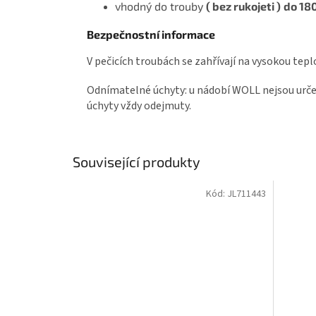
vhodný do trouby
( bez rukojeti )
do 18
Bezpečnostní informace
V pečicích troubách se zahřívají na vysokou tep
Odnímatelné úchyty:
u nádobí WOLL nejsou urče
úchyty vždy odejmuty.
Související produkty
Kód:
JL711443