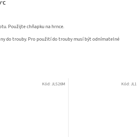
0°C
lotu. Použijte chňapku na hrnce.
ny do trouby. Pro použití do trouby musí být
odnímatelné
Kód:
JLS26M
Kód:
JL1