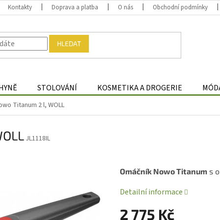
Kontakty
Doprava a platba
O nás
Obchodní podmínky
HLEDAT
HYNĚ
STOLOVÁNÍ
KOSMETIKA A DROGERIE
MÓDA
wo Titanum 2 l, WOLL
WOLL
JL1118IL
Omáčník Nowo Titanum
s o
Detailní informace
2 775 Kč