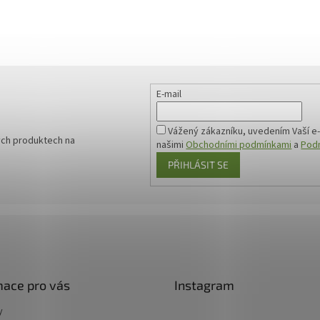
E-mail
Vážený zákazníku, uvedením Vaší e-
ých produktech na
našimi
Obchodními podmínkami
a
Podm
PŘIHLÁSIT SE
mace pro vás
Instagram
y