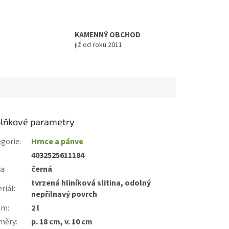
KAMENNÝ OBCHOD
již od roku 2011
lňkové parametry
gorie
:
Hrnce a pánve
:
4032525611184
va
:
černá
tvrzená hliníková slitina, odolný
riál
:
nepřilnavý povrch
em
:
2 l
měry
:
p. 18 cm, v. 10 cm