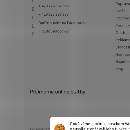
Doprava 
+ 420 776 897 660
O nás
+ 420 775 376 376
Obchodn
Buďte s námi na Facebooku!
Podmínk
jl_bytovedoplnky
Odstoup
Reklama
Věrnost
Hodnoce
Napište
Blog
Přijímáme online platby
Používáme cookies, abychom Vám
neustále zlepšovali jeho funkce,
Copyright 2026
JL bytové doplňky
. Všechna práva vyhr