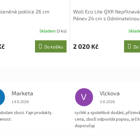
kleněná poklice 26 cm
Woll Eco Lite QXR Nepřilnavá
Pánev 24 cm s Odnímatelnou
Rukojetí
Skladem
(3 ks)
Skla
Kč
2 020 Kč
Do košíku
Do 
Marketa
Vlckova
V
Hodnocení obchodu je 5 z 5 hvězdiček.
Hodnocení obchodu je
14.6.2026
3.6.2026
dodani zbozi. Fajn produkty.
rychlé a spolehlivé dodání, přízniv
enost.
cena, zboží odpovídá popisu, určit
doporučuji