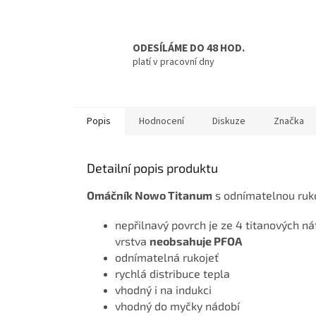
ODESÍLÁME DO 48 HOD.
platí v pracovní dny
Popis
Hodnocení
Diskuze
Značka
Detailní popis produktu
Omáčník Nowo Titanum
s odnímatelnou ruko
nepřilnavý povrch je ze 4 titanových ná
vrstva
neobsahuje PFOA
odnímatelná rukojeť
rychlá distribuce tepla
vhodný i na indukci
vhodný do myčky nádobí