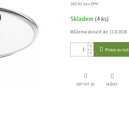
360 Kč bez DPH
Měrná
Skladem
(4 ks)
cena:
Můžeme doručit do:
11.8.2026
Přidat do koš
ZEPTAT SE
HLÍDAT