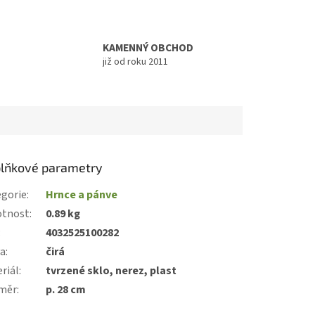
KAMENNÝ OBCHOD
již od roku 2011
lňkové parametry
gorie
:
Hrnce a pánve
tnost
:
0.89 kg
:
4032525100282
va
:
čirá
riál
:
tvrzené sklo, nerez, plast
měr
:
p. 28 cm