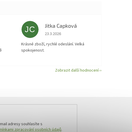
Jitka Capková
JC
 5 z 5 hvězdiček.
Hodnocení obchodu je 5 z 5 hvězdiček.
23.3.2026
á
Krásné zboží, rychlé odeslání. Velká
ě
spokojenost.
Zobrazit další hodnocení
mail adresy souhlasíte s
ínkami zpracování osobních údajů
.