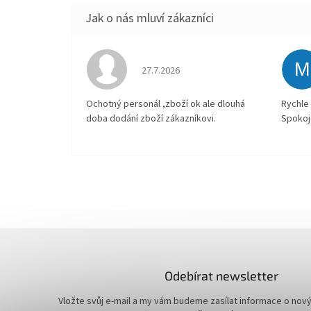
M
Hodnocení obchodu je 4 z 5 hvězdiček.
27.7.2026
Ochotný personál ,zboží ok ale dlouhá
Rychle 
doba dodání zboží zákazníkovi.
Spokoj
Odebírat newsletter
Vložte svůj e-mail a my vám budeme zasílat informace o nov