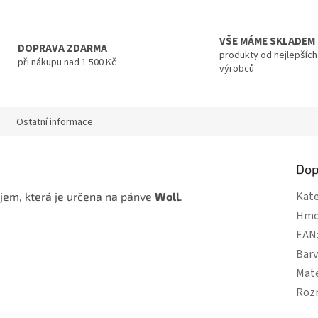
VŠE MÁME SKLADEM
DOPRAVA ZDARMA
produkty od nejlepších
při nákupu nad 1 500 Kč
výrobců
Ostatní informace
Dop
Kate
jem, která je určena na pánve
Woll
.
Hmo
EAN
Bar
Mate
Roz