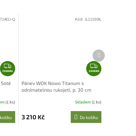
724ELI-Q
Kód:
JL11030IL
Další
produkt
Z
Z
ZDARMA
D
ZDARMA
D
A
A
 Soté
Pánev WOK Nowo Titanum s
R
R
odnímatelnou rukojetí, p. 30 cm
M
M
A
A
dem
(1 ks)
Skladem
(1 ks)
3 210 Kč
košíku
Do košíku