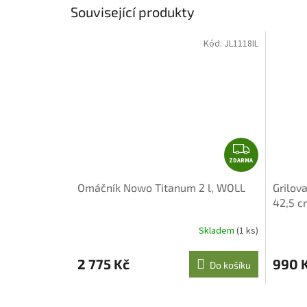
Související produkty
Kód:
JL1118IL
Z
ZDARMA
D
A
Omáčník Nowo Titanum 2 l, WOLL
Grilov
R
42,5 c
M
A
Skladem
(1 ks)
2 775 Kč
990 
Do košíku