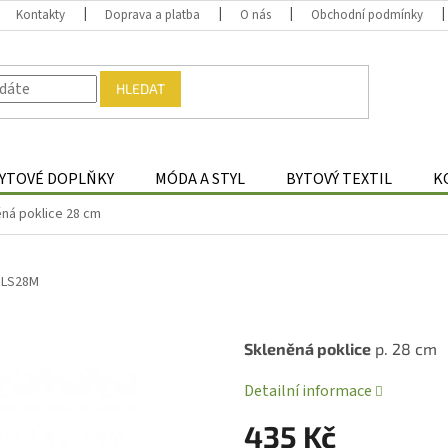
Kontakty
Doprava a platba
O nás
Obchodní podmínky
HLEDAT
YTOVÉ DOPLŇKY
MÓDA A STYL
BYTOVÝ TEXTIL
K
ěná poklice 28 cm
JLS28M
Skleněná poklice
p. 28 cm
Detailní informace
435 Kč