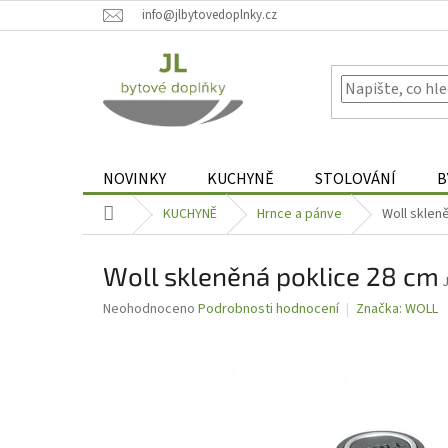
Přejít
info@jlbytovedoplnky.cz
na
obsah
NOVINKY
KUCHYNĚ
STOLOVÁNÍ
B
Domů
KUCHYNĚ
Hrnce a pánve
Woll sklen
Woll skleněná poklice 28 cm
Průměrné
Neohodnoceno
Podrobnosti hodnocení
Značka:
WOLL
hodnocení
produktu
je
0,0
z
5
hvězdiček.