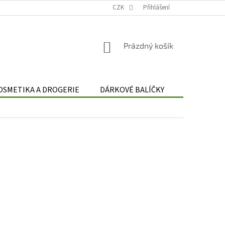
Podmínky zpracování osobních údajů
CZK
Odstoupení od smlouvy
Přihlášení
Re
NÁKUPNÍ
Prázdný košík
KOŠÍK
OSMETIKA A DROGERIE
DÁRKOVÉ BALÍČKY
DÁRKOVÉ 