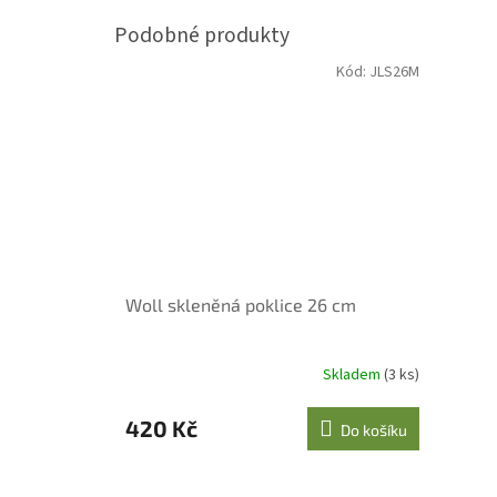
Kód:
JLS26M
Woll skleněná poklice 26 cm
Skladem
(3 ks)
420 Kč
Do košíku