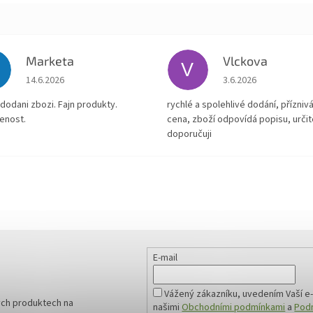
Marketa
Vlckova
V
Hodnocení obchodu je 5 z 5 hvězdiček.
Hodnocení obchodu je
14.6.2026
3.6.2026
dodani zbozi. Fajn produkty.
rychlé a spolehlivé dodání, přízniv
enost.
cena, zboží odpovídá popisu, určit
doporučuji
E-mail
Vážený zákazníku, uvedením Vaší e-
ých produktech na
našimi
Obchodními podmínkami
a
Podm