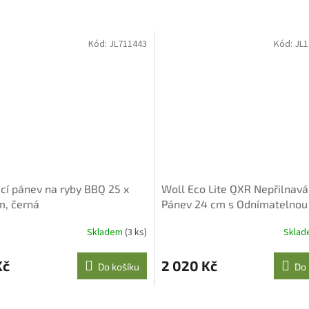
Kód:
JL711443
Kód:
JL1
ací pánev na ryby BBQ 25 x
Woll Eco Lite QXR Nepřilnavá
m, černá
Pánev 24 cm s Odnímatelnou
Rukojetí
Skladem
(3 ks)
Skla
Kč
2 020 Kč
Do košíku
Do 