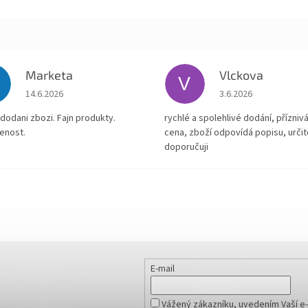
Marketa
Vlckova
V
Hodnocení obchodu je 5 z 5 hvězdiček.
Hodnocení obchodu je
14.6.2026
3.6.2026
dodani zbozi. Fajn produkty.
rychlé a spolehlivé dodání, přízniv
enost.
cena, zboží odpovídá popisu, určit
doporučuji
E-mail
Vážený zákazníku, uvedením Vaší e-