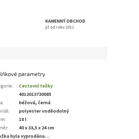
KAMENNÝ OBCHOD
již od roku 2011
lňkové parametry
gorie
:
Cestovní tašky
:
4012013730085
va
:
béžová, černá
riál
:
polyester voděodolný
em
:
18 l
měr
:
40 x 33,5 x 24 cm
ožka byla vyprodána…