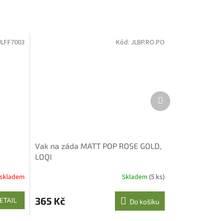
JLFF7003
Kód:
JLBP.RO.PO
Další
produkt
Vak na záda MATT POP ROSE GOLD,
LOQI
 skladem
Skladem
(5 ks)
365 Kč
ETAIL
Do košíku