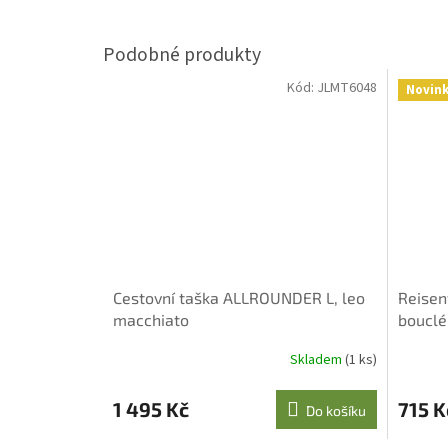
Kód:
JLMT6048
Novin
Cestovní taška ALLROUNDER L, leo
Reisen
macchiato
bouclé
3 l
Skladem
(1 ks)
1 495 Kč
715 K
Do košíku