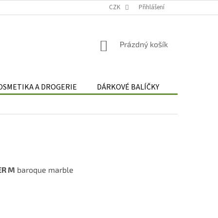
Podmínky zpracování osobních údajů
CZK
Odstoupení od smlouvy
Přihlášení
Re
NÁKUPNÍ
Prázdný košík
KOŠÍK
OSMETIKA A DROGERIE
DÁRKOVÉ BALÍČKY
DÁRKOVÉ 
ER M
baroque marble