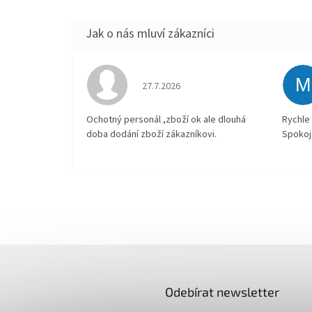
M
Hodnocení obchodu je 4 z 5 hvězdiček.
27.7.2026
Ochotný personál ,zboží ok ale dlouhá
Rychle 
doba dodání zboží zákazníkovi.
Spokoj
Odebírat newsletter