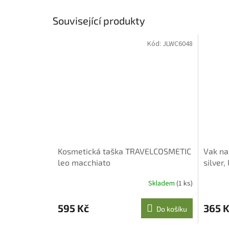
Související produkty
Kód:
JLWC6048
Kosmetická taška TRAVELCOSMETIC
Vak na
leo macchiato
silver,
Skladem
(1 ks)
595 Kč
365 
Do košíku