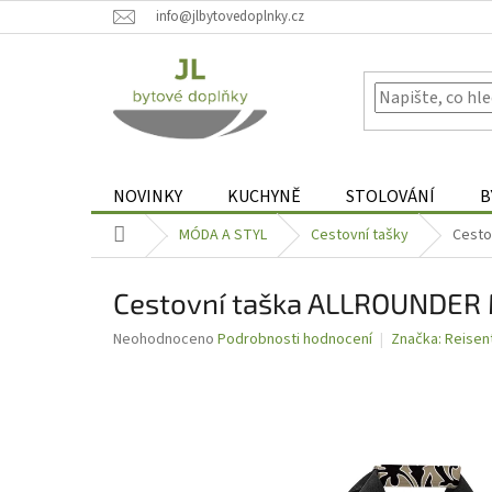
Přejít
info@jlbytovedoplnky.cz
na
obsah
NOVINKY
KUCHYNĚ
STOLOVÁNÍ
B
Domů
MÓDA A STYL
Cestovní tašky
Cesto
Cestovní taška ALLROUNDER
Průměrné
Neohodnoceno
Podrobnosti hodnocení
Značka:
Reisen
hodnocení
produktu
je
0,0
z
5
hvězdiček.