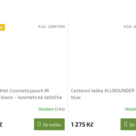
Kód:
JLBH7094
Kód:
J
ka
thel Cosmeticpouch M
Cestovní taška ALLROUNDER L
 black – kosmetická taštička
blue
Skladem
(1 ks)
Skla
č
1 275 Kč
Do košíku
Do 