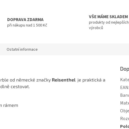
VŠE MÁME SKLADEM
DOPRAVA ZDARMA
produkty od nejlepších
při nákupu nad 1 500 Kč
výrobců
Ostatní informace
Dop
Kate
rble od německé značky
Reisenthel
je praktická a
odlně cestovat.
EAN
Bar
Mate
ým rámem
Obj
Roz
Pol