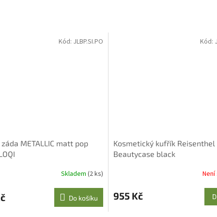
Kód:
JLBP.SI.PO
Kód:
 záda METALLIC matt pop
Kosmetický kufřík Reisenthel
 LOQI
Beautycase black
Skladem
(2 ks)
Není
955 Kč
Kč
D
Do košíku