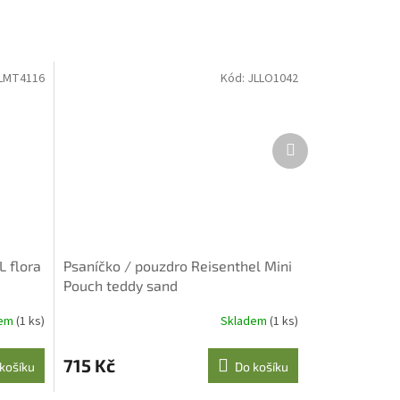
LMT4116
Kód:
JLLO1042
Další
produkt
 flora
Psaníčko / pouzdro Reisenthel Mini
Pouch teddy sand
dem
(1 ks)
Skladem
(1 ks)
715 Kč
košíku
Do košíku