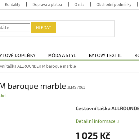
Kontakty
Doprava a platba
O nás
Obchodní podmínky
HLEDAT
YTOVÉ DOPLŇKY
MÓDA A STYL
BYTOVÝ TEXTIL
K
vní taška ALLROUNDER M baroque marble
 M baroque marble
JLMS7061
thel
Cestovní taška ALLROUND
Detailní informace
1 025 Kč