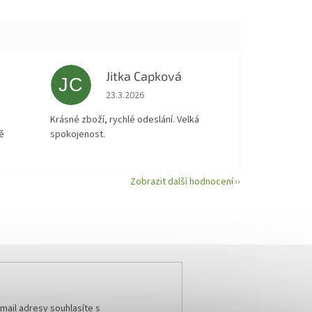
Jitka Capková
JC
 5 z 5 hvězdiček.
Hodnocení obchodu je 5 z 5 hvězdiček.
23.3.2026
á
Krásné zboží, rychlé odeslání. Velká
ě
spokojenost.
Zobrazit další hodnocení
mail adresy souhlasíte s