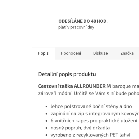
ODESÍLÁME DO 48 HOD.
platí v pracovní dny
Popis
Hodnocení
Diskuze
Značka
Detailní popis produktu
Cestovní taška ALLROUNDER M
baroque ma
zároveň módní. Určitě se Vám s ní bude poh
lehce polstrované boční stěny a dno
zapínání na zip s integrovaným kovov
6 vnitřních kapes pro praktické uložení
nosný popruh, dvě držadla
vyrobeno z recyklovaných PET lahví