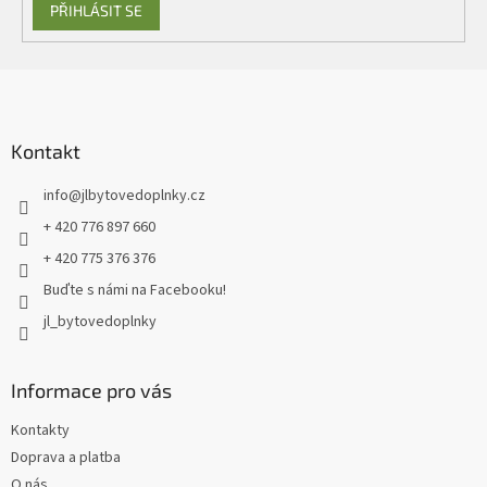
PŘIHLÁSIT SE
Z
á
p
a
Kontakt
t
info
@
jlbytovedoplnky.cz
í
+ 420 776 897 660
+ 420 775 376 376
Buďte s námi na Facebooku!
jl_bytovedoplnky
Informace pro vás
Kontakty
Doprava a platba
O nás