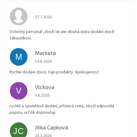
Hodnocení obchodu je 4 z 5 hvězdiček.
27.7.2026
Ochotný personál ,zboží ok ale dlouhá doba dodání zboží
zákazníkovi.
Marketa
M
Hodnocení obchodu je 5 z 5 hvězdiček.
14.6.2026
Rychle dodani zbozi. Fajn produkty. Spokojenost.
Vlckova
V
Hodnocení obchodu je 5 z 5 hvězdiček.
3.6.2026
rychlé a spolehlivé dodání, příznivá cena, zboží odpovídá
popisu, určitě doporučuji
Jitka Capková
JC
Hodnocení obchodu je 5 z 5 hvězdiček.
23.3.2026