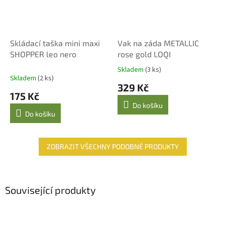
Skládací taška mini maxi
Vak na záda METALLIC
SHOPPER leo nero
rose gold LOQI
Skladem
(3 ks)
Průměrné
Skladem
(2 ks)
hodnocení
329 Kč
produktu
175 Kč
je
Do košíku
5,0
Do košíku
z
5
hvězdiček.
ZOBRAZIT VŠECHNY PODOBNÉ PRODUKTY
Související produkty