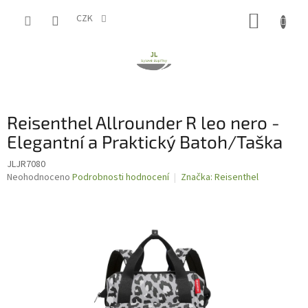
Přejít
NÁKUP
na
CZK
obsah
KOŠÍK
Reisenthel Allrounder R leo nero -
Elegantní a Praktický Batoh/Taška
JLJR7080
Průměrné
Neohodnoceno
Podrobnosti hodnocení
Značka:
Reisenthel
hodnocení
produktu
je
0,0
z
5
hvězdiček.