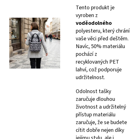
Tento produkt je
vyroben z
voděodolného
polyesteru, který chrání
vaše věci před deštěm.
Navíc, 50% materiálu
pochází z
recyklovaných PET
lahví, což podporuje
udržitelnost.
Odolnost tašky
zaručuje dlouhou
životnost a udržitelný
přístup materiálu
zaručuje, že se budete
cítit dobře nejen díky
jejímu stylu, ale i