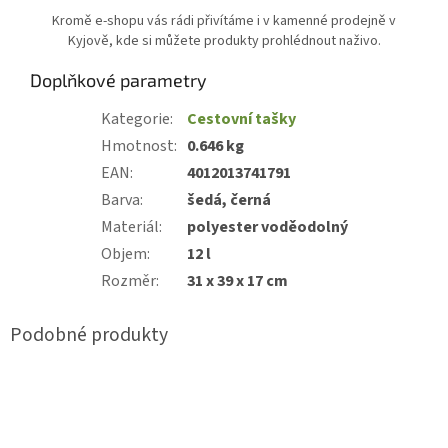
Kromě e-shopu vás rádi přivítáme i v kamenné prodejně v
Kyjově, kde si můžete produkty prohlédnout naživo.
Doplňkové parametry
Kategorie
:
Cestovní tašky
Hmotnost
:
0.646 kg
EAN
:
4012013741791
Barva
:
šedá, černá
Materiál
:
polyester voděodolný
Objem
:
12 l
Rozměr
:
31 x 39 x 17 cm