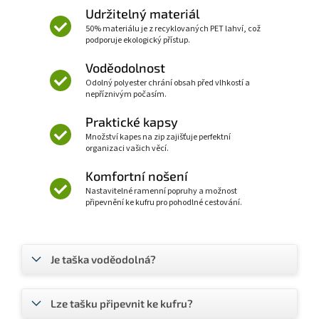
Udržitelný materiál
50% materiálu je z recyklovaných PET lahví, což
podporuje ekologický přístup.
Voděodolnost
Odolný polyester chrání obsah před vlhkostí a
nepříznivým počasím.
Praktické kapsy
Množství kapes na zip zajišťuje perfektní
organizaci vašich věcí.
Komfortní nošení
Nastavitelné ramenní popruhy a možnost
připevnění ke kufru pro pohodlné cestování.
Je taška voděodolná?
Lze tašku připevnit ke kufru?