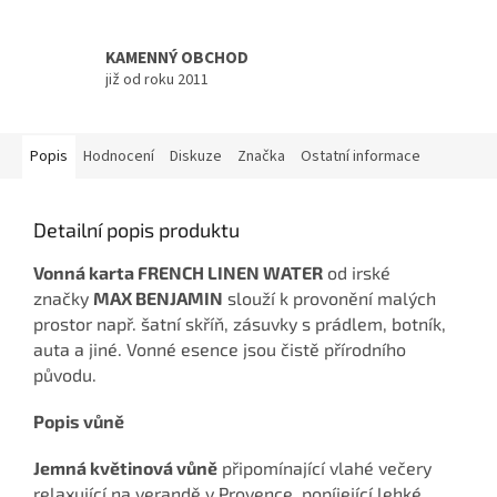
KAMENNÝ OBCHOD
již od roku 2011
Popis
Hodnocení
Diskuze
Značka
Ostatní informace
Detailní popis produktu
Vonná karta FRENCH LINEN WATER
od irské
značky
MAX BENJAMIN
slouží k provonění malých
prostor např. šatní skříň, zásuvky s prádlem, botník,
auta a jiné. Vonné esence jsou čistě přírodního
původu.
Popis vůně
Jemná květinová vůně
připomínající vlahé večery
relaxující na verandě v Provence, popíjející lehké,