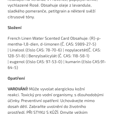
vychlazené Rosé. Obsahuje oleje z levandule,
sladkého pomeranče, petitgrain a některé svěží
citrusové tóny.
Složení
French Linen Water Scented Card Obsahuje: (R)-p-
mentha-1,8-dien, d-limonen (Č. CAS: 5989-27-5)
| Linalool (číslo CAS: 78-70-6) | nopylacetát(Č. CAS:
128-51-8) | Benzylsalicylát (Č. CAS: 118-58-1)
| eugenol (číslo CAS: 97-53-0) | kumarin (číslo CAS:91-
64-5)
Opatření
VAROVÁNÍ!
Může vyvolat alergickou kožní
reakci.
Toxický pro vodní organismy, s dlouhodobými
účinky. Preventivní opatření: Uchovávejte mimo
dosah dětí. Zabraňte uvolnění do životního
prostředí. PŘI STYKU S KŮŽÍ: Omyjte velkým