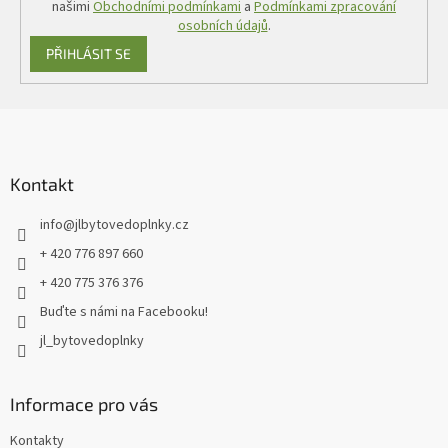
našimi
Obchodními podmínkami
a
Podmínkami zpracování
osobních údajů
.
PŘIHLÁSIT SE
Z
á
p
a
Kontakt
t
info
@
jlbytovedoplnky.cz
í
+ 420 776 897 660
+ 420 775 376 376
Buďte s námi na Facebooku!
jl_bytovedoplnky
Informace pro vás
Kontakty