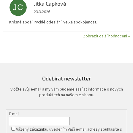
Jitka Capková
JC
Hodnocení obchodu je 5 z 5 hvězdiček.
23.3.2026
Krásné zboží, rychlé odeslání. Velká spokojenost.
Zobrazit další hodnocení
Odebírat newsletter
Vložte svůj e-mail a my vám budeme zasílat informace o nových
produktech na našem e-shopu.
E-mail
Vážený zákazníku, uvedením Vaší e-mail adresy souhlasíte s