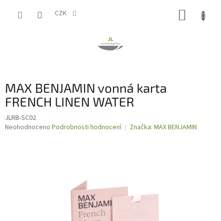
Přejít
NÁKUP
na
CZK
obsah
KOŠÍK
MAX BENJAMIN vonná karta
FRENCH LINEN WATER
JLRB-SC02
Průměrné
Neohodnoceno
Podrobnosti hodnocení
Značka:
MAX BENJAMIN
hodnocení
produktu
je
0,0
z
5
hvězdiček.