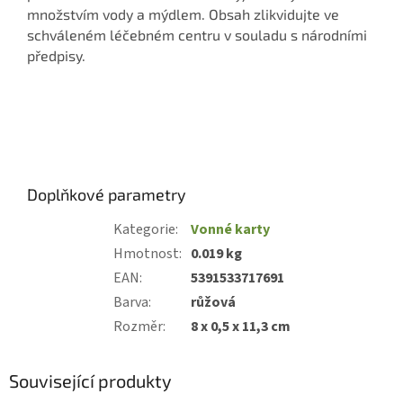
množstvím vody a mýdlem. Obsah zlikvidujte ve
schváleném léčebném centru v souladu s národními
předpisy.
Doplňkové parametry
Kategorie
:
Vonné karty
Hmotnost
:
0.019 kg
EAN
:
5391533717691
Barva
:
růžová
Rozměr
:
8 x 0,5 x 11,3 cm
Související produkty