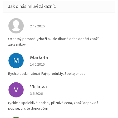
Hodnocení obchodu je 4 z 5 hvězdiček.
27.7.2026
Ochotný personál ,zboží ok ale dlouhá doba dodání zboží
zákazníkovi.
Marketa
M
Hodnocení obchodu je 5 z 5 hvězdiček.
14.6.2026
Rychle dodani zbozi. Fajn produkty. Spokojenost.
Vlckova
V
Hodnocení obchodu je 5 z 5 hvězdiček.
3.6.2026
rychlé a spolehlivé dodání, příznivá cena, zboží odpovídá
popisu, určitě doporučuji