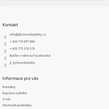
Z
á
p
a
Kontakt
t
info
@
jlbytovedoplnky.cz
í
+ 420 776 897 660
+ 420 775 376 376
Buďte s námi na Facebooku!
jl_bytovedoplnky
Informace pro vás
Kontakty
Doprava a platba
O nás
Obchodní podmínky