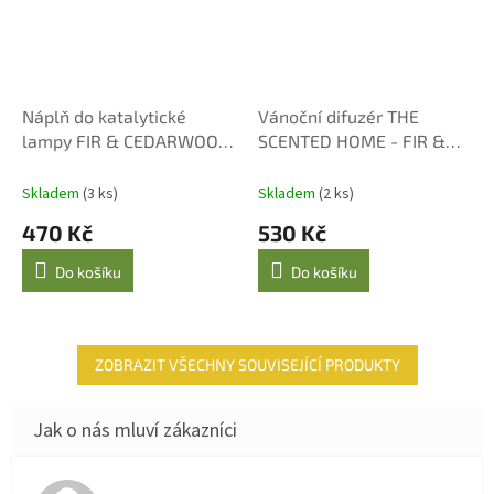
Náplň do katalytické
Vánoční difuzér THE
lampy FIR & CEDARWOOD
SCENTED HOME - FIR &
500 ml
CEDARWOOD 150 ml
Skladem
(3 ks)
Skladem
(2 ks)
470 Kč
530 Kč
Do košíku
Do košíku
ZOBRAZIT VŠECHNY SOUVISEJÍCÍ PRODUKTY