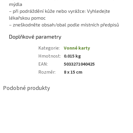
mýdla
– při podráždění kůže nebo vyrážce: Vyhledejte
lékařskou pomoc
– zneškodněte obsah/obal podle místních předpisů
Doplňkové parametry
Kategorie
:
Vonné karty
Hmotnost
:
0.015 kg
EAN
:
5033271040425
Rozměr
:
8 x 15 cm