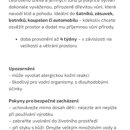
dokonale vyváženou, přirozeně dřevitou vůni, která
navodí klid a pohodu. Ideální do
šatníků, zásuvek,
botníků, koupelen či automobilu
– kdekoliv chcete
osvěžit prostor a dodat mu příjemnou vůni přírody.
doba provonění až
4 týdny
– v závislosti na
velikosti a větrání prostoru
Upozornění:
- může vyvolat alergickou kožní reakci
- škodlivý pro vodní organismy, s dlouhodobými
účinky
Pokyny pro bezpečné zacházení:
– uchovávejte mimo dosah dětí– nejezte ani nepijte
při používání výrobku
– zabraňte uvolnění do životního prostředí
– při styku s kůží: Omyjte velkým množstvím vody a