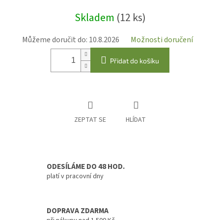
Měrná
Skladem
(12 ks)
cena:
Můžeme doručit do:
10.8.2026
Možnosti doručení
Přidat do košíku
ZEPTAT SE
HLÍDAT
ODESÍLÁME DO 48 HOD.
platí v pracovní dny
DOPRAVA ZDARMA