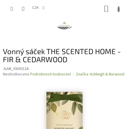
Přejít
NÁKUP
na
CZK
obsah
KOŠÍK
Vonný sáček THE SCENTED HOME -
FIR & CEDARWOOD
JLAB_XSHSS24
Průměrné
Neohodnoceno
Podrobnosti hodnocení
Značka:
Ashleigh & Burwood
hodnocení
produktu
je
0,0
z
5
hvězdiček.