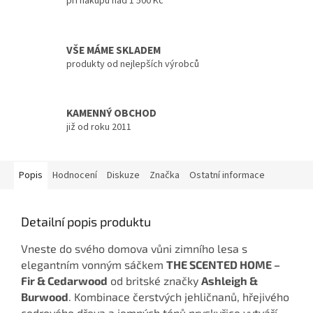
při nákupu nad 1 500 Kč
VŠE MÁME SKLADEM
produkty od nejlepších výrobců
KAMENNÝ OBCHOD
již od roku 2011
Popis
Hodnocení
Diskuze
Značka
Ostatní informace
Detailní popis produktu
Vneste do svého domova vůni zimního lesa s
elegantním vonným sáčkem
THE SCENTED HOME –
Fir & Cedarwood
od britské značky
Ashleigh &
Burwood
. Kombinace čerstvých jehličnanů, hřejivého
cedrového dřeva a jemných tónů pryskyřice vytváří