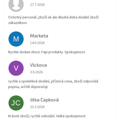
Hodnocení obchodu je 4 z 5 hvězdiček.
27.7.2026
Ochotný personál ,zboží ok ale dlouhá doba dodání zboží
zákazníkovi.
Marketa
M
Hodnocení obchodu je 5 z 5 hvězdiček.
14.6.2026
Rychle dodani zbozi. Fajn produkty. Spokojenost.
Vlckova
V
Hodnocení obchodu je 5 z 5 hvězdiček.
3.6.2026
rychlé a spolehlivé dodání, příznivá cena, zboží odpovídá
popisu, určitě doporučuji
Jitka Capková
JC
Hodnocení obchodu je 5 z 5 hvězdiček.
23.3.2026
Krásné zboží, rychlé odeslání. Velká spokojenost.