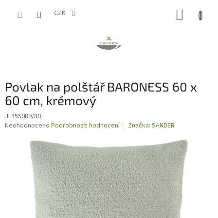
Přejít
NÁKUP
na
CZK
obsah
KOŠÍK
Povlak na polštář BARONESS 60 x
60 cm, krémový
JL455089/80
Průměrné
Neohodnoceno
Podrobnosti hodnocení
Značka:
SANDER
hodnocení
produktu
je
0,0
z
5
hvězdiček.