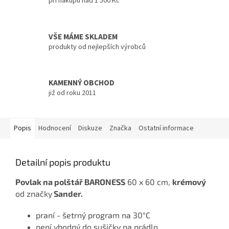
při nákupu nad 1 500 Kč
VŠE MÁME SKLADEM
produkty od nejlepších výrobců
KAMENNÝ OBCHOD
již od roku 2011
Popis
Hodnocení
Diskuze
Značka
Ostatní informace
Detailní popis produktu
Povlak na polštář BARONESS
60 x 60 cm,
krémový
od značky
Sander.
praní - šetrný program na 30°C
není vhodný do sušičky na prádlo