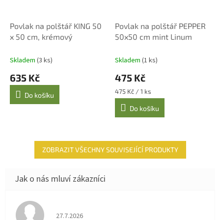
Povlak na polštář KING 50
Povlak na polštář PEPPER
x 50 cm, krémový
50x50 cm mint Linum
Skladem
(3 ks)
Skladem
(1 ks)
635 Kč
475 Kč
Měrná
475 Kč / 1 ks
Do košíku
cena:
Do košíku
ZOBRAZIT VŠECHNY SOUVISEJÍCÍ PRODUKTY
Hodnocení obchodu je 4 z 5 hvězdiček.
27.7.2026