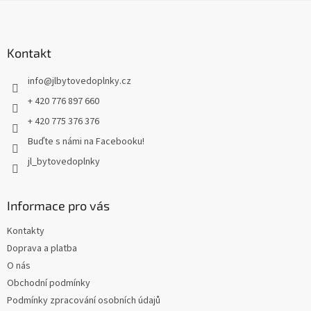
Z
á
p
a
Kontakt
t
info
@
jlbytovedoplnky.cz
í
+ 420 776 897 660
+ 420 775 376 376
Buďte s námi na Facebooku!
jl_bytovedoplnky
Informace pro vás
Kontakty
Doprava a platba
O nás
Obchodní podmínky
Podmínky zpracování osobních údajů