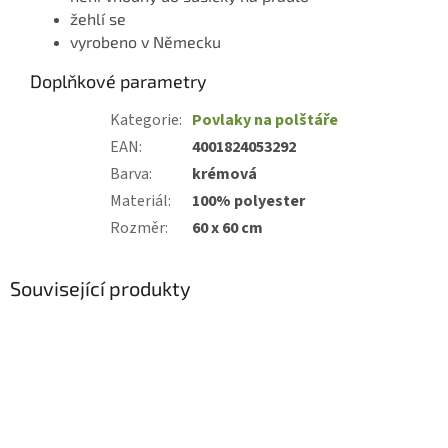
žehlí se
vyrobeno v Německu
Doplňkové parametry
Kategorie
:
Povlaky na polštáře
EAN
:
4001824053292
Barva
:
krémová
Materiál
:
100% polyester
Rozměr
:
60 x 60 cm
Související produkty