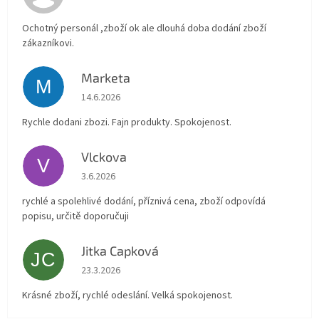
Ochotný personál ,zboží ok ale dlouhá doba dodání zboží
zákazníkovi.
Marketa
M
Hodnocení obchodu je 5 z 5 hvězdiček.
14.6.2026
Rychle dodani zbozi. Fajn produkty. Spokojenost.
Vlckova
V
Hodnocení obchodu je 5 z 5 hvězdiček.
3.6.2026
rychlé a spolehlivé dodání, příznivá cena, zboží odpovídá
popisu, určitě doporučuji
Jitka Capková
JC
Hodnocení obchodu je 5 z 5 hvězdiček.
23.3.2026
Krásné zboží, rychlé odeslání. Velká spokojenost.