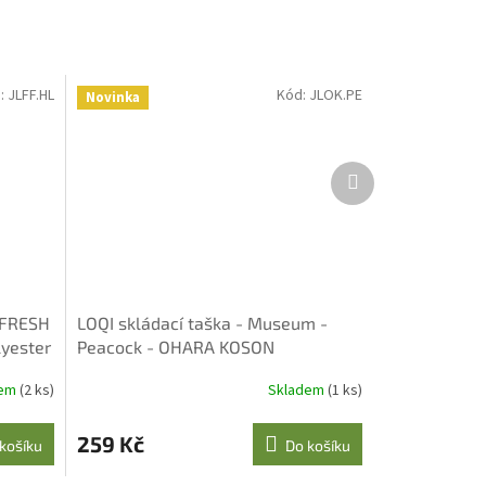
:
JLFF.HL
Kód:
JLOK.PE
Novinka
Další
produkt
- FRESH
LOQI skládací taška - Museum -
lyester
Peacock - OHARA KOSON
dem
(2 ks)
Skladem
(1 ks)
259 Kč
košíku
Do košíku