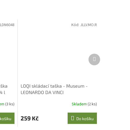
LDN6048
Kód:
JLLV.MO.R
Další
produkt
aška
LOQI skládací taška - Museum -
4 l
LEONARDO DA VINCI
dem
(3 ks)
Skladem
(2 ks)
259 Kč
košíku
Do košíku