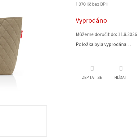
1 070 Kč bez DPH
Měrná
Vyprodáno
cena:
Můžeme doručit do:
11.8.2026
Položka byla vyprodána…
ZEPTAT SE
HLÍDAT