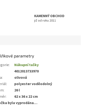
KAMENNÝ OBCHOD
již od roku 2011
lňkové parametry
gorie
:
Nákupní tašky
:
4012013733970
va
:
olivová
riál
:
polyester voděodolný
em
:
26 l
měr
:
62 x 36 x 22 cm
ožka byla vyprodána…