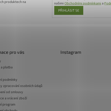
ých produktech na
našimi
Obchodními podmínkami
a
Podm
PŘIHLÁSIT SE
mace pro vás
Instagram
y
a platba
í podmínky
y zpracování osobních údajů
ení od smlouvy
ce a vrácení zboží
ní program
ní obchodu