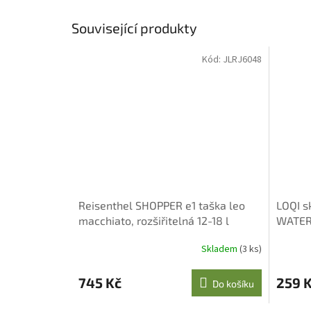
Související produkty
Kód:
JLRJ6048
Reisenthel SHOPPER e1 taška leo
LOQI s
macchiato, rozšiřitelná 12-18 l
WATER
Skladem
(3 ks)
745 Kč
259 
Do košíku