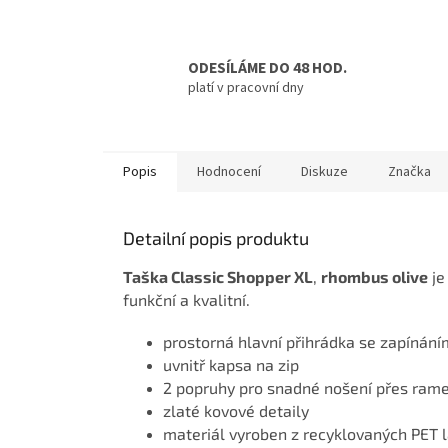
ODESÍLÁME DO 48 HOD.
platí v pracovní dny
Popis
Hodnocení
Diskuze
Značka
Detailní popis produktu
Taška Classic Shopper XL
,
rhombus olive
je
funkční a kvalitní.
prostorná hlavní přihrádka se zapínání
uvnitř kapsa na zip
2 popruhy pro snadné nošení přes ram
zlaté kovové detaily
materiál vyroben z recyklovaných PET l