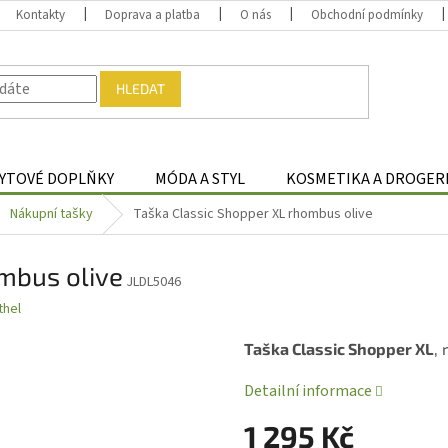
Kontakty
Doprava a platba
O nás
Obchodní podmínky
HLEDAT
YTOVÉ DOPLŇKY
MÓDA A STYL
KOSMETIKA A DROGER
Nákupní tašky
Taška Classic Shopper XL rhombus olive
mbus olive
JLDL5046
thel
Taška Classic Shopper XL
,
Detailní informace
1 295 Kč