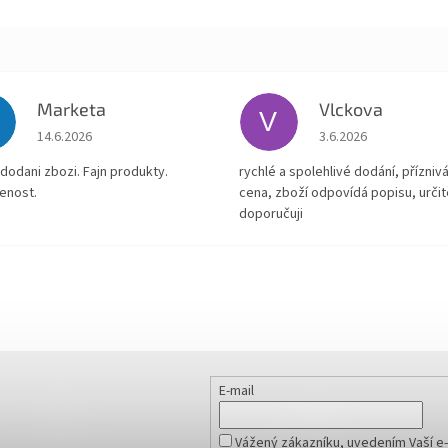
Marketa
Vlckova
V
Hodnocení obchodu je 5 z 5 hvězdiček.
Hodnocení obchodu je
14.6.2026
3.6.2026
dodani zbozi. Fajn produkty.
rychlé a spolehlivé dodání, přízniv
enost.
cena, zboží odpovídá popisu, určit
doporučuji
E-mail
Vážený zákazníku, uvedením Vaší e-