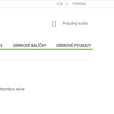
Podmínky zpracování osobních údajů
CZK
Odstoupení od smlouvy
Přihlášení
Re
NÁKUPNÍ
Prázdný košík
KOŠÍK
IE
DÁRKOVÉ BALÍČKY
DÁRKOVÉ POUKAZY
HODNO
 rhombus olive