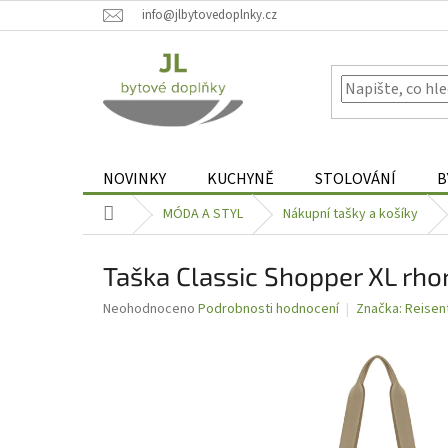
Přejít
info@jlbytovedoplnky.cz
na
obsah
NOVINKY
KUCHYNĚ
STOLOVÁNÍ
B
Domů
MÓDA A STYL
Nákupní tašky a košíky
Taška Classic Shopper XL rho
Průměrné
Neohodnoceno
Podrobnosti hodnocení
Značka:
Reisen
hodnocení
produktu
je
0,0
z
5
hvězdiček.