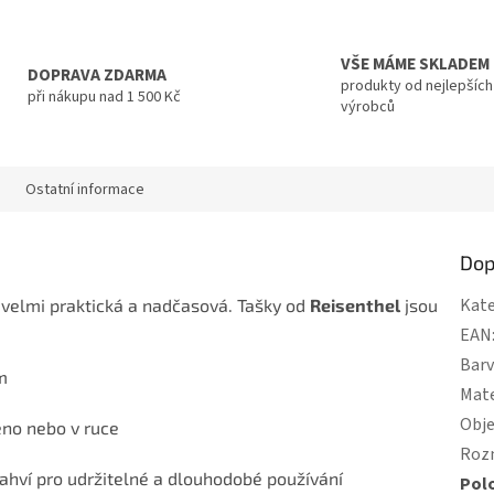
VŠE MÁME SKLADEM
DOPRAVA ZDARMA
produkty od nejlepších
při nákupu nad 1 500 Kč
výrobců
Ostatní informace
Dop
Kate
 velmi praktická a nadčasová. Tašky od
Reisenthel
jsou
EAN
Bar
m
Mate
Obj
eno nebo v ruce
Roz
ahví pro udržitelné a dlouhodobé používání
Pol