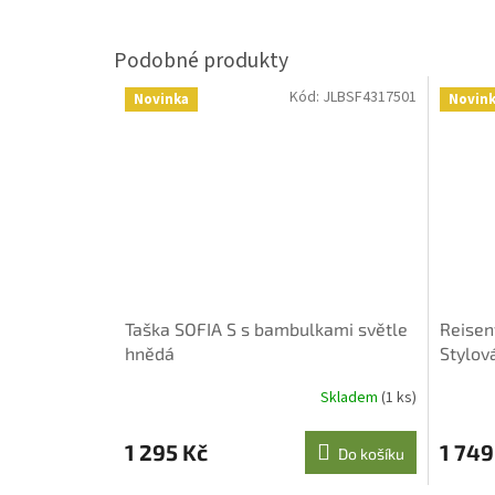
Kód:
JLBSF4317501
Novinka
Novin
Taška SOFIA S s bambulkami světle
Reisen
hnědá
Stylov
Recykl
Skladem
(1 ks)
1 295 Kč
1 749
Do košíku