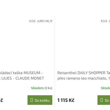
Kód:
JLMO.WL.R
Kód:
J
kládací taška MUSEUM -
Reisenthel DAILY SHOPPER T
 LILIES - CLAUDE MONET
přes rameno leo macchiato, 1
Skladem
(3 ks)
Skla
Kč
1 115 Kč
Do košíku
Do 