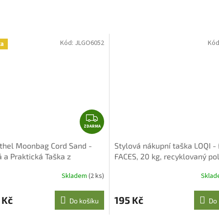
Kód:
JLGO6052
Kód
ka
Z
ZDARMA
D
A
thel Moonbag Cord Sand -
Stylová nákupní taška LOQI 
R
á a Praktická Taška z
FACES, 20 kg, recyklovaný po
M
ovaného Polyesteru
A
Skladem
(2 ks)
Skla
 Kč
195 Kč
Do košíku
Do 