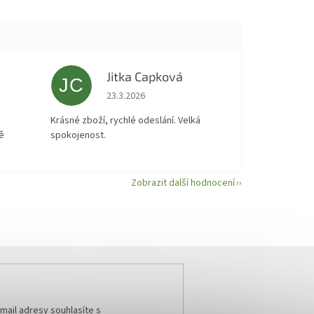
Jitka Capková
JC
 5 z 5 hvězdiček.
Hodnocení obchodu je 5 z 5 hvězdiček.
23.3.2026
á
Krásné zboží, rychlé odeslání. Velká
ě
spokojenost.
Zobrazit další hodnocení
mail adresy souhlasíte s