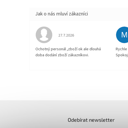
M
Hodnocení obchodu je 4 z 5 hvězdiček.
27.7.2026
Ochotný personál ,zboží ok ale dlouhá
Rychle 
doba dodání zboží zákazníkovi.
Spokoj
Odebírat newsletter