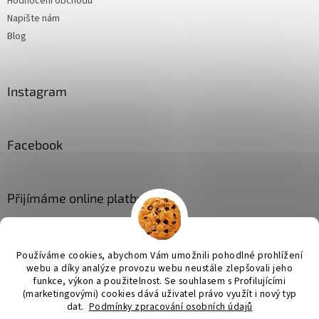
Hodnocení obchodu
Napište nám
Blog
Instagram
Facebook
Přijímáme online platby
Používáme cookies, abychom Vám umožnili pohodlné prohlížení
webu a díky analýze provozu webu neustále zlepšovali jeho
funkce, výkon a použitelnost. Se
souhlasem s Profilujícími
(marketingovými) cookies dává uživatel právo využít i nový typ
Vytvořil Shoptet
dat.
Podmínky zpracování osobních údajů