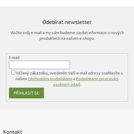
Odebírat newsletter
Vložte svůj e-mail a my vám budeme zasílat informace o nových
produktech na našem e-shopu.
E-mail
Vážený zákazníku, uvedením Vaší e-mail adresy souhlasíte s
našimi
Obchodními podmínkami
a
Podmínkami zpracování
osobních údajů
.
PŘIHLÁSIT SE
Z
á
p
a
Kontakt