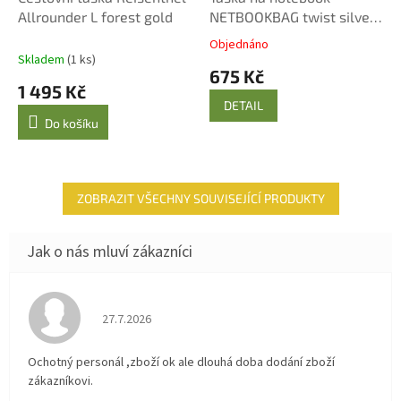
Allrounder L forest gold
NETBOOKBAG twist silver
Reisenthel
Objednáno
Průměrné
Skladem
(1 ks)
hodnocení
675 Kč
produktu
1 495 Kč
je
DETAIL
5,0
Do košíku
z
5
hvězdiček.
ZOBRAZIT VŠECHNY SOUVISEJÍCÍ PRODUKTY
Hodnocení obchodu je 4 z 5 hvězdiček.
27.7.2026
Ochotný personál ,zboží ok ale dlouhá doba dodání zboží
zákazníkovi.