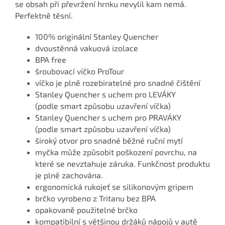
se obsah při převržení hrnku nevylil kam nemá.
Perfektně těsní.
100% originální Stanley Quencher
dvoustěnná vakuová izolace
BPA free
šroubovací víčko ProTour
víčko je plně rozebiratelné pro snadné čištění
Stanley Quencher s uchem pro LEVÁKY
(podle smart způsobu uzavření víčka)
Stanley Quencher s uchem pro PRAVÁKY
(podle smart způsobu uzavření víčka)
široký otvor pro snadné běžné ruční mytí
myčka může způsobit poškození povrchu, na
které se nevztahuje záruka. Funkčnost produktu
je plně zachována.
ergonomická rukojeť se silikonovým gripem
brčko vyrobeno z Tritanu bez BPA
opakovaně použitelné brčko
kompatibilní s většinou držáků nápojů v autě