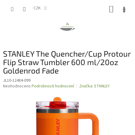
Přejít
NÁKUP
na
CZK
obsah
KOŠÍK
STANLEY The Quencher/Cup Protour
Flip Straw Tumbler 600 ml/20oz
Goldenrod Fade
JL10-12484-099
Průměrné
Neohodnoceno
Podrobnosti hodnocení
Značka:
STANLEY
hodnocení
produktu
je
0,0
z
5
hvězdiček.