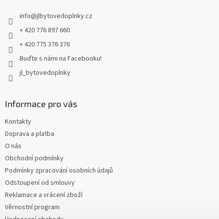
t
info
@
jlbytovedoplnky.cz
í
+ 420 776 897 660
+ 420 775 376 376
Buďte s námi na Facebooku!
jl_bytovedoplnky
Informace pro vás
Kontakty
Doprava a platba
O nás
Obchodní podmínky
Podmínky zpracování osobních údajů
Odstoupení od smlouvy
Reklamace a vrácení zboží
Věrnostní program