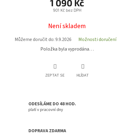
1 090 Kč
901 Kč bez DPH
Měrná
Není skladem
cena:
Můžeme doručit do:
9.9.2026
Možnosti doručení
Položka byla vyprodána…
ZEPTAT SE
HLÍDAT
ODESÍLÁME DO 48 HOD.
platí v pracovní dny
DOPRAVA ZDARMA