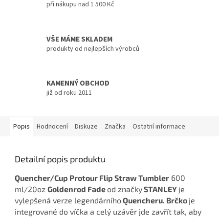
při nákupu nad 1 500 Kč
VŠE MÁME SKLADEM
produkty od nejlepších výrobců
KAMENNÝ OBCHOD
již od roku 2011
Popis
Hodnocení
Diskuze
Značka
Ostatní informace
Detailní popis produktu
Quencher/Cup Protour Flip Straw Tumbler
600
ml/20oz
Goldenrod Fade
od značky
STANLEY
je
vylepšená verze legendárního
Quencheru. Brčko
je
integrované do víčka a celý uzávěr jde zavřít tak, aby