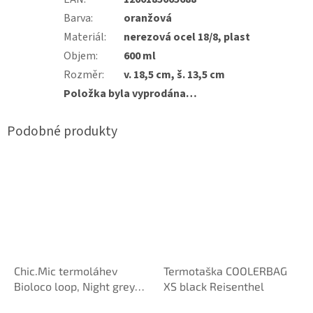
Barva
:
oranžová
Materiál
:
nerezová ocel 18/8, plast
Objem
:
600 ml
Rozměr
:
v. 18,5 cm, š. 13,5 cm
Položka byla vyprodána…
Chic.Mic termoláhev
Termotaška COOLERBAG
Bioloco loop, Night grey
XS black Reisenthel
500 ml