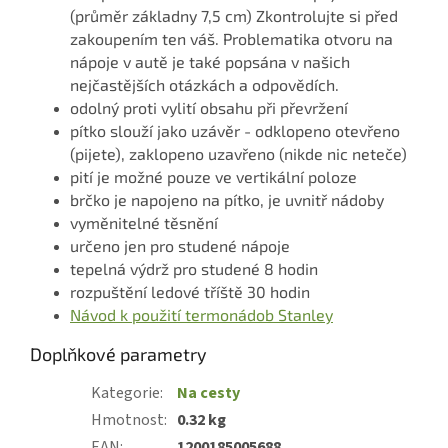
(průměr základny 7,5 cm) Zkontrolujte si před
zakoupením ten váš. Problematika otvoru na
nápoje v autě je také popsána v našich
nejčastějších otázkách a odpovědích.
odolný proti vylití obsahu při převržení
pítko slouží jako uzávěr - odklopeno otevřeno
(pijete), zaklopeno uzavřeno (nikde nic neteče)
pití je možné pouze ve vertikální poloze
brčko je napojeno na pítko, je uvnitř nádoby
vyměnitelné těsnění
určeno jen pro studené nápoje
tepelná výdrž pro studené 8 hodin
rozpuštění ledové tříště 30 hodin
Návod k použití termonádob Stanley
Doplňkové parametry
Kategorie
:
Na cesty
Hmotnost
:
0.32 kg
EAN
:
1200185005688