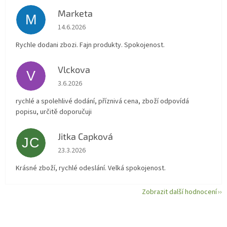
Marketa
M
Hodnocení obchodu je 5 z 5 hvězdiček.
14.6.2026
Rychle dodani zbozi. Fajn produkty. Spokojenost.
Vlckova
V
Hodnocení obchodu je 5 z 5 hvězdiček.
3.6.2026
rychlé a spolehlivé dodání, příznivá cena, zboží odpovídá
popisu, určitě doporučuji
Jitka Capková
JC
Hodnocení obchodu je 5 z 5 hvězdiček.
23.3.2026
Krásné zboží, rychlé odeslání. Velká spokojenost.
Zobrazit další hodnocení