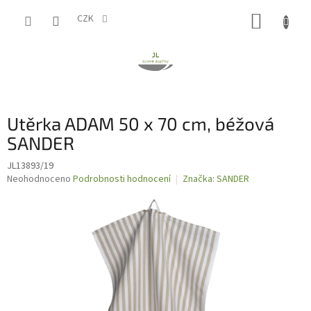
Přejít
NÁKUP
na
CZK
obsah
KOŠÍK
Utěrka ADAM 50 x 70 cm, béžová
SANDER
JL13893/19
Průměrné
Neohodnoceno
Podrobnosti hodnocení
Značka:
SANDER
hodnocení
produktu
je
0,0
z
5
hvězdiček.