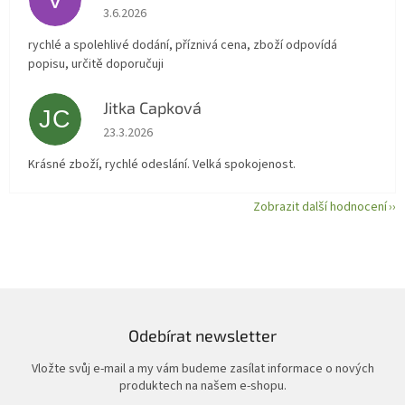
Hodnocení obchodu je 5 z 5 hvězdiček.
3.6.2026
rychlé a spolehlivé dodání, příznivá cena, zboží odpovídá
popisu, určitě doporučuji
Jitka Capková
JC
Hodnocení obchodu je 5 z 5 hvězdiček.
23.3.2026
Krásné zboží, rychlé odeslání. Velká spokojenost.
Zobrazit další hodnocení
Odebírat newsletter
Vložte svůj e-mail a my vám budeme zasílat informace o nových
produktech na našem e-shopu.