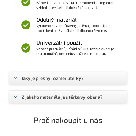
Béžová barva dodává utěrce moderní a elegantní
vzhled, který se hodí do každé kuchyně.
Odolný materiál
Vyrobeno z kvalitní bavlny, utěrka je odolná proti
opotřebení, což zajišťuje její dlouhou životnost.
Univerzální použití
Vhodná pro sušení, utírání a úklid, utěrka ADAM je
multifunkční pomocník v každé domácnosti.
Jaký je přesný rozměr utěrky?
Z jakého materiálu je utěrka vyrobena?
Proč nakoupit u nás