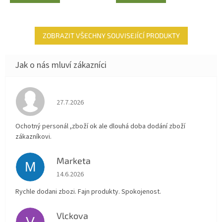
ZOBRAZIT VŠECHNY SOUVISEJÍCÍ PRODUKTY
Hodnocení obchodu je 4 z 5 hvězdiček.
27.7.2026
Ochotný personál ,zboží ok ale dlouhá doba dodání zboží
zákazníkovi.
Marketa
M
Hodnocení obchodu je 5 z 5 hvězdiček.
14.6.2026
Rychle dodani zbozi. Fajn produkty. Spokojenost.
Vlckova
V