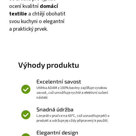
ocení kvalitní
domácí
textilie
a chtějí obohatit
svou kuchyni o elegantní
a praktický prvek.
Výhody produktu
Excelentní savost
Utěrka ADAM z 100% bavlny zajišťuje vysokou
savost, což umožňuje rychlé a efektivní sušení
nádobí.
Snadná údržba
Lze prát v pračce na 60°C, což usnadňuje péči o
produkt a udržuje jej vždy připravený k použití.
Elegantní design