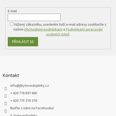
E-mail
Vážený zákazníku, uvedením Vaší e-mail adresy souhlasíte s
našimi
Obchodními podmínkami
a
Podmínkami zpracování
osobních údajů
.
PŘIHLÁSIT SE
Z
á
p
a
Kontakt
t
info
@
jlbytovedoplnky.cz
í
+ 420 776 897 660
+ 420 775 376 376
Buďte s námi na Facebooku!
jl_bytovedoplnky