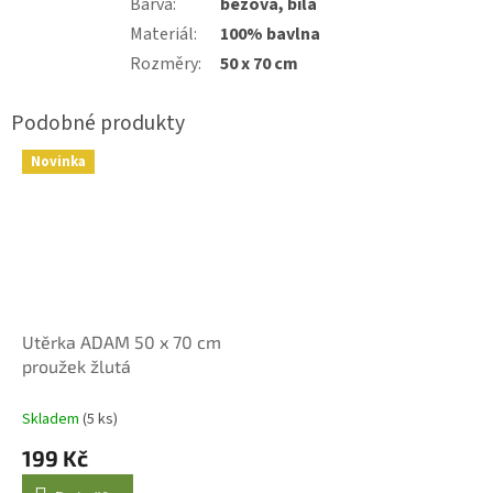
Barva
:
béžová, bílá
Materiál
:
100% bavlna
Rozměry
:
50 x 70 cm
Novinka
Utěrka ADAM 50 x 70 cm
proužek žlutá
Skladem
(5 ks)
199 Kč