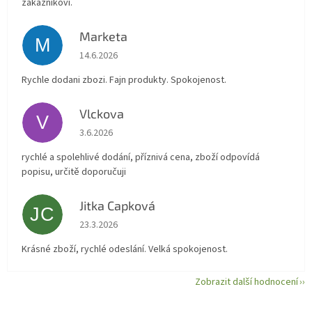
zákazníkovi.
Marketa
M
Hodnocení obchodu je 5 z 5 hvězdiček.
14.6.2026
Rychle dodani zbozi. Fajn produkty. Spokojenost.
Vlckova
V
Hodnocení obchodu je 5 z 5 hvězdiček.
3.6.2026
rychlé a spolehlivé dodání, příznivá cena, zboží odpovídá
popisu, určitě doporučuji
Jitka Capková
JC
Hodnocení obchodu je 5 z 5 hvězdiček.
23.3.2026
Krásné zboží, rychlé odeslání. Velká spokojenost.
Zobrazit další hodnocení