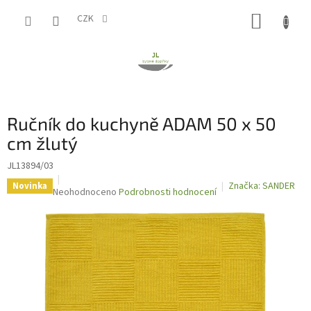
Přejít
NÁKUP
na
CZK
obsah
KOŠÍK
Ručník do kuchyně ADAM 50 x 50
cm žlutý
JL13894/03
Značka:
SANDER
Novinka
Průměrné
Neohodnoceno
Podrobnosti hodnocení
hodnocení
produktu
je
0,0
z
5
hvězdiček.