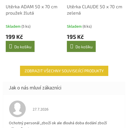
Utěrka ADAM 50 x 70 cm
Utěrka CLAUDE 50 x 70 cm
proužek žlutá
zelená
Skladem
(5 ks)
Skladem
(6 ks)
199 Kč
195 Kč
Do košíku
Do košíku
ZOBRAZIT VŠECHNY SOUVISEJÍCÍ PRODUKTY
Hodnocení obchodu je 4 z 5 hvězdiček.
27.7.2026
Ochotný personál ,zboží ok ale dlouhá doba dodání zboží