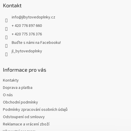
a
Kontakt
t
info
@
jlbytovedoplnky.cz
í
+ 420 776 897 660
+ 420 775 376 376
Buďte s námi na Facebooku!
jl_bytovedoplnky
Informace pro vás
Kontakty
Doprava a platba
O nás
Obchodní podmínky
Podmínky zpracování osobních údajů
Odstoupení od smlouvy
Reklamace a vrácení zboží