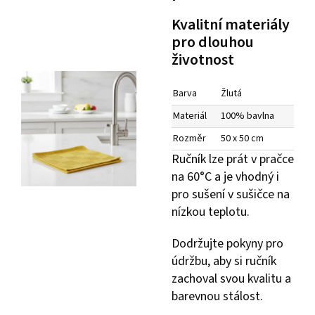
Kvalitní materiály
pro dlouhou
životnost
Barva
Žlutá
Materiál
100% bavlna
Rozměr
50 x 50 cm
Ručník lze prát v pračce
na 60°C a je vhodný i
pro sušení v sušičce na
nízkou teplotu.
Dodržujte pokyny pro
údržbu, aby si ručník
zachoval svou kvalitu a
barevnou stálost.