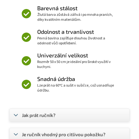
Barevná stálost
Žlutá barva zůstává zářivá i po mnoha praních,
díky kvalitním materiálům.
Odolnost a trvanlivost
Pevná bavlna zajišťuje dlouhou životnost a
odolnost vůči opotřebení.
Univerzální velikost
Rozměr 50 x 50 cm je ideální pro široké využití v
kuchyni.
Snadná údržba
Lze prát na 60°C a sušit v sušičce, což usnadňuje
údržbu.
Jak prát ručník?
Je ručník vhodný pro citlivou pokožku?