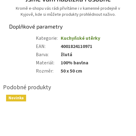
Kromě e-shopu vás rádi přivítáme i v kamenné prodejně v
Kyjově, kde si můžete produkty prohlédnout naživo.
Doplňkové parametry
Kategorie
:
Kuchyňské utěrky
EAN
:
4001824110971
Barva
:
žlutá
Materiál
:
100% bavlna
Rozměr
:
50 x 50 cm
Novinka