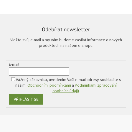
Odebírat newsletter
Vložte svůj e-mail a my vám budeme zasílat informace o nových
produktech na našem e-shopu.
E-mail
Vážený zákazníku, uvedením Vaší e-mail adresy souhlasíte s
našimi
Obchodními podmínkami
a
Podmínkami zpracování
osobních údajů
.
PŘIHLÁSIT SE
Z
á
p