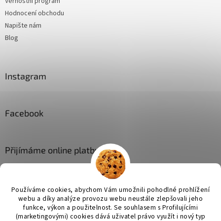
Věrnostní program
Hodnocení obchodu
Napište nám
Blog
Instagram
Facebook
Přijímáme online platby
Používáme cookies, abychom Vám umožnili pohodlné prohlížení
webu a díky analýze provozu webu neustále zlepšovali jeho
funkce, výkon a použitelnost. Se
souhlasem s Profilujícími
(marketingovými) cookies dává uživatel právo využít i nový typ
Vytvořil Shoptet