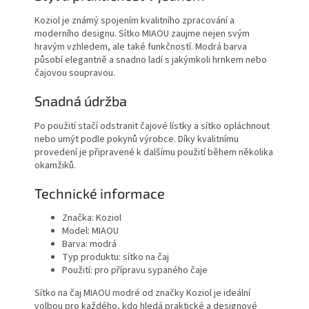
Koziol je známý spojením kvalitního zpracování a
moderního designu. Sítko MIAOU zaujme nejen svým
hravým vzhledem, ale také funkčností. Modrá barva
působí elegantně a snadno ladí s jakýmkoli hrnkem nebo
čajovou soupravou.
Snadná údržba
Po použití stačí odstranit čajové lístky a sítko opláchnout
nebo umýt podle pokynů výrobce. Díky kvalitnímu
provedení je připravené k dalšímu použití během několika
okamžiků.
Technické informace
Značka: Koziol
Model: MIAOU
Barva: modrá
Typ produktu: sítko na čaj
Použití: pro přípravu sypaného čaje
Sítko na čaj MIAOU modré od značky Koziol je ideální
volbou pro každého, kdo hledá praktické a designové