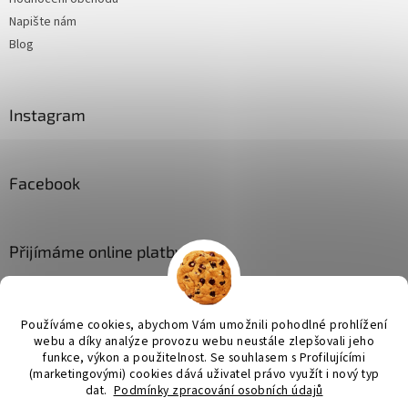
Napište nám
Blog
Instagram
Facebook
Přijímáme online platby
Používáme cookies, abychom Vám umožnili pohodlné prohlížení
webu a díky analýze provozu webu neustále zlepšovali jeho
funkce, výkon a použitelnost. Se
souhlasem s Profilujícími
(marketingovými) cookies dává uživatel právo využít i nový typ
Vytvořil Shoptet
dat.
Podmínky zpracování osobních údajů