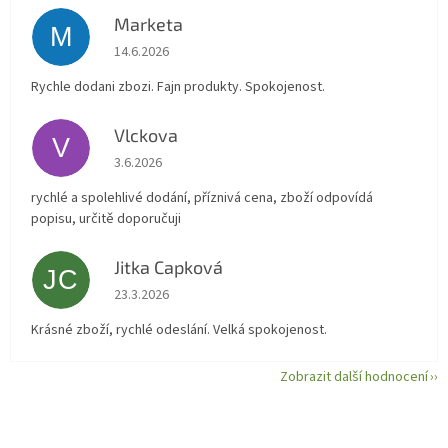
Marketa
M
Hodnocení obchodu je 5 z 5 hvězdiček.
14.6.2026
Rychle dodani zbozi. Fajn produkty. Spokojenost.
Vlckova
V
Hodnocení obchodu je 5 z 5 hvězdiček.
3.6.2026
rychlé a spolehlivé dodání, příznivá cena, zboží odpovídá
popisu, určitě doporučuji
Jitka Capková
JC
Hodnocení obchodu je 5 z 5 hvězdiček.
23.3.2026
Krásné zboží, rychlé odeslání. Velká spokojenost.
Zobrazit další hodnocení