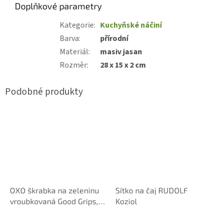
Doplňkové parametry
Kategorie
:
Kuchyňské náčiní
Barva
:
přírodní
Materiál
:
masiv jasan
Rozměr
:
28 x 15 x 2 cm
OXO škrabka na zeleninu
Sítko na čaj RUDOLF
vroubkovaná Good Grips,
Koziol
černá