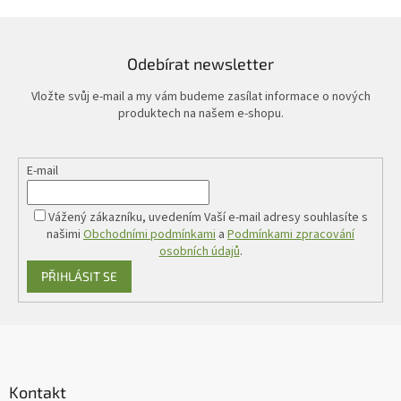
Odebírat newsletter
Vložte svůj e-mail a my vám budeme zasílat informace o nových
produktech na našem e-shopu.
E-mail
Vážený zákazníku, uvedením Vaší e-mail adresy souhlasíte s
našimi
Obchodními podmínkami
a
Podmínkami zpracování
osobních údajů
.
PŘIHLÁSIT SE
Z
á
p
a
Kontakt