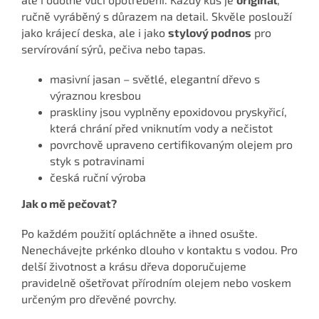
ručně vyráběný s důrazem na detail. Skvěle poslouží
jako krájecí deska, ale i jako
stylový podnos
pro
servírování sýrů, pečiva nebo tapas.
masivní jasan – světlé, elegantní dřevo s
výraznou kresbou
praskliny jsou vyplněny epoxidovou pryskyřicí,
která chrání před vniknutím vody a nečistot
povrchově upraveno certifikovaným olejem pro
styk s potravinami
česká ruční výroba
Jak o mě pečovat?
Po každém použití opláchněte a ihned osušte.
Nenechávejte prkénko dlouho v kontaktu s vodou. Pro
delší životnost a krásu dřeva doporučujeme
pravidelně ošetřovat přírodním olejem nebo voskem
určeným pro dřevěné povrchy.