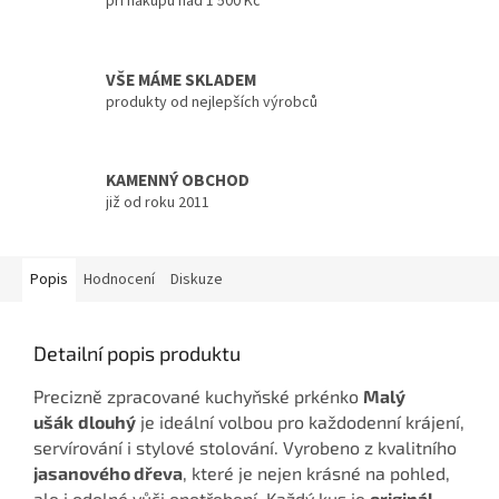
při nákupu nad 1 500 Kč
VŠE MÁME SKLADEM
produkty od nejlepších výrobců
KAMENNÝ OBCHOD
již od roku 2011
Popis
Hodnocení
Diskuze
Detailní popis produktu
Precizně zpracované kuchyňské prkénko
Malý
ušák
dlouhý
je ideální volbou pro každodenní krájení,
servírování i stylové stolování. Vyrobeno z kvalitního
jasanového dřeva
, které je nejen krásné na pohled,
ale i odolné vůči opotřebení. Každý kus je
originál
,