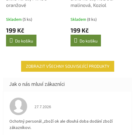
oranžové
malinová, Koziol
Skladem
(5 ks)
Skladem
(8 ks)
199 Kč
199 Kč
Do košíku
Do košíku
ZOBRAZIT VŠECHNY SOUVISEJÍCÍ PRODUKTY
Hodnocení obchodu je 4 z 5 hvězdiček.
27.7.2026
Ochotný personál ,zboží ok ale dlouhá doba dodání zboží
zákazníkovi.