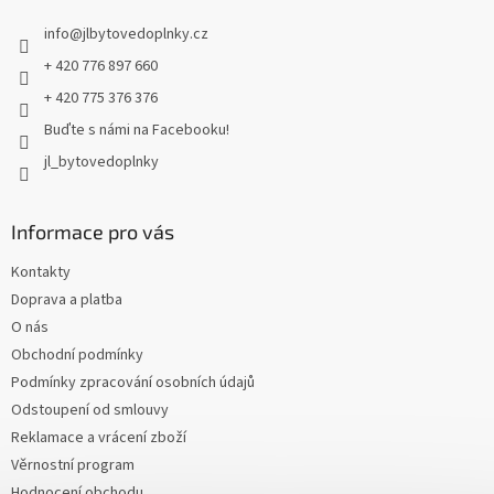
t
info
@
jlbytovedoplnky.cz
í
+ 420 776 897 660
+ 420 775 376 376
Buďte s námi na Facebooku!
jl_bytovedoplnky
Informace pro vás
Kontakty
Doprava a platba
O nás
Obchodní podmínky
Podmínky zpracování osobních údajů
Odstoupení od smlouvy
Reklamace a vrácení zboží
Věrnostní program
Hodnocení obchodu