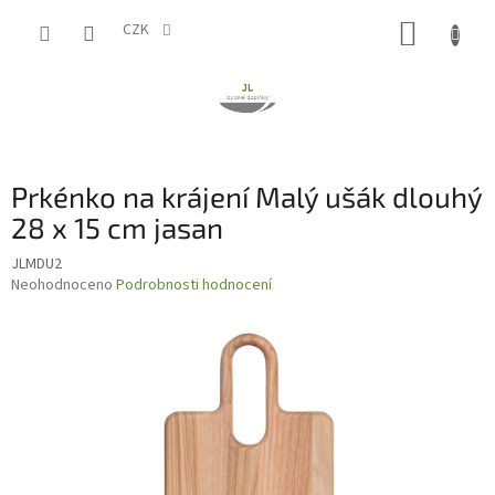
Přejít
NÁKUP
na
CZK
obsah
KOŠÍK
Prkénko na krájení Malý ušák dlouhý
28 x 15 cm jasan
JLMDU2
Průměrné
Neohodnoceno
Podrobnosti hodnocení
hodnocení
produktu
je
0,0
z
5
hvězdiček.