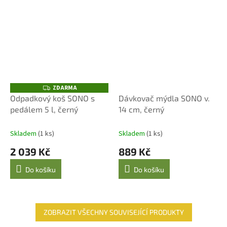
ZDARMA
Z
D
Odpadkový koš SONO s
Dávkovač mýdla SONO v.
A
pedálem 5 l, černý
14 cm, černý
R
M
A
Skladem
(1 ks)
Skladem
(1 ks)
2 039 Kč
889 Kč
Do košíku
Do košíku
ZOBRAZIT VŠECHNY SOUVISEJÍCÍ PRODUKTY