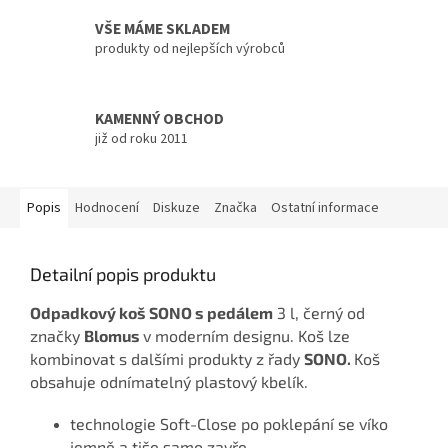
VŠE MÁME SKLADEM
produkty od nejlepších výrobců
KAMENNÝ OBCHOD
již od roku 2011
Popis
Hodnocení
Diskuze
Značka
Ostatní informace
Detailní popis produktu
Odpadkový koš SONO s pedálem
3 l, černý od
značky
Blomus
v moderním designu.
Koš
lze
kombinovat s dalšími produkty z řady
SONO.
Koš
obsahuje odnímatelný plastový kbelík.
technologie Soft-Close po poklepání se víko
jemně a tiše samo zavře