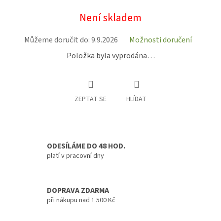
Měrná
Není skladem
cena:
Můžeme doručit do:
9.9.2026
Možnosti doručení
Položka byla vyprodána…
ZEPTAT SE
HLÍDAT
ODESÍLÁME DO 48 HOD.
platí v pracovní dny
DOPRAVA ZDARMA
při nákupu nad 1 500 Kč