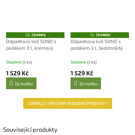
ZDARMA
ZDARMA
Z
Z
D
D
Odpadkový koš SONO s
Odpadkový koš SONO s
A
A
pedálem 3 l, krémový
pedálem 3 l, šedohnědý
R
R
M
M
A
A
Skladem
(1 ks)
Skladem
(1 ks)
1 529 Kč
1 529 Kč
Do košíku
Do košíku
ZOBRAZIT VŠECHNY PODOBNÉ PRODUKTY
Související produkty