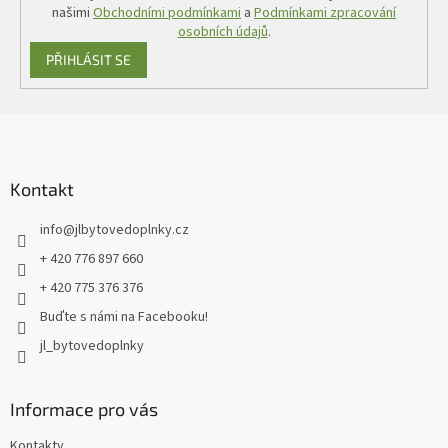
našimi
Obchodními podmínkami
a
Podmínkami zpracování
osobních údajů
.
PŘIHLÁSIT SE
Z
á
p
a
Kontakt
t
info
@
jlbytovedoplnky.cz
í
+ 420 776 897 660
+ 420 775 376 376
Buďte s námi na Facebooku!
jl_bytovedoplnky
Informace pro vás
Kontakty