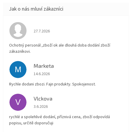
Hodnocení obchodu je 4 z 5 hvězdiček.
27.7.2026
Ochotný personál ,zboží ok ale dlouhá doba dodání zboží
zákazníkovi.
Marketa
M
Hodnocení obchodu je 5 z 5 hvězdiček.
14.6.2026
Rychle dodani zbozi. Fajn produkty. Spokojenost.
Vlckova
V
Hodnocení obchodu je 5 z 5 hvězdiček.
3.6.2026
rychlé a spolehlivé dodání, příznivá cena, zboží odpovídá
popisu, určitě doporučuji