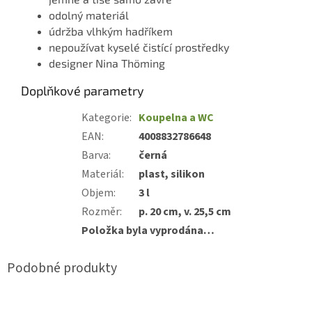
odolný materiál
údržba vlhkým hadříkem
nepoužívat kyselé čistící prostředky
designer Nina Thöming
Doplňkové parametry
Kategorie
:
Koupelna a WC
EAN
:
4008832786648
Barva
:
černá
Materiál
:
plast, silikon
Objem
:
3 l
Rozměr
:
p. 20 cm, v. 25,5 cm
Položka byla vyprodána…