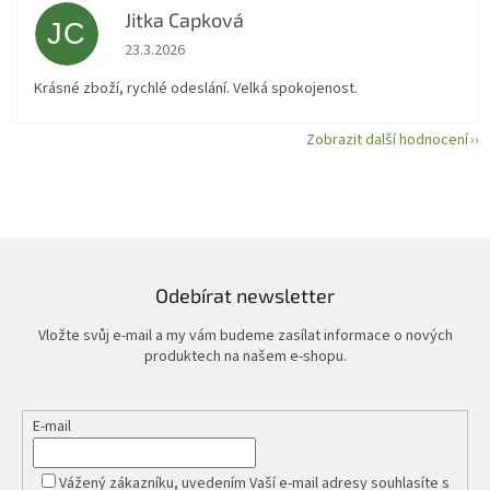
Jitka Capková
JC
Hodnocení obchodu je 5 z 5 hvězdiček.
23.3.2026
Krásné zboží, rychlé odeslání. Velká spokojenost.
Zobrazit další hodnocení
Odebírat newsletter
Vložte svůj e-mail a my vám budeme zasílat informace o nových
produktech na našem e-shopu.
E-mail
Vážený zákazníku, uvedením Vaší e-mail adresy souhlasíte s