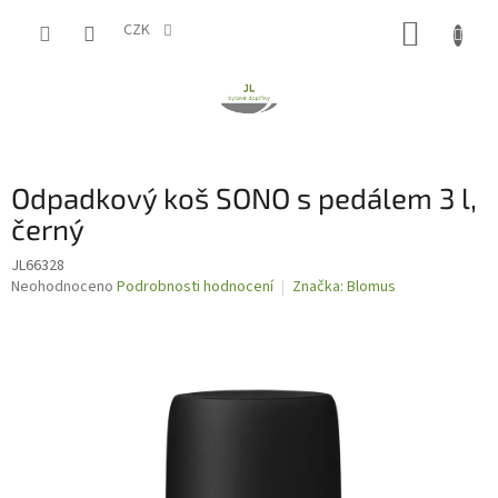
Přejít
NÁKUP
na
CZK
obsah
KOŠÍK
Odpadkový koš SONO s pedálem 3 l,
černý
JL66328
Průměrné
Neohodnoceno
Podrobnosti hodnocení
Značka:
Blomus
hodnocení
produktu
je
0,0
z
5
hvězdiček.