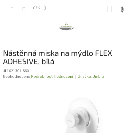
Přejít
NÁKUP
na
CZK
obsah
KOŠÍK
Nástěnná miska na mýdlo FLEX
ADHESIVE, bílá
JL1021301-660
Průměrné
Neohodnoceno
Podrobnosti hodnocení
Značka:
Umbra
hodnocení
produktu
je
0,0
z
5
hvězdiček.