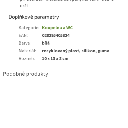
drží
Doplňkové parametry
Kategorie
:
Koupelna a WC
EAN
:
028295405324
Barva
:
bílá
Materiál
:
recyklovaný plast, silikon, guma
Rozměr
:
10 x 13 x 8 cm