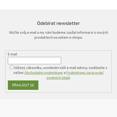
Odebírat newsletter
Vložte svůj e-mail a my vám budeme zasílat informace o nových
produktech na našem e-shopu.
E-mail
Vážený zákazníku, uvedením Vaší e-mail adresy souhlasíte s
našimi
Obchodními podmínkami
a
Podmínkami zpracování
osobních údajů
.
PŘIHLÁSIT SE
Z
á
p