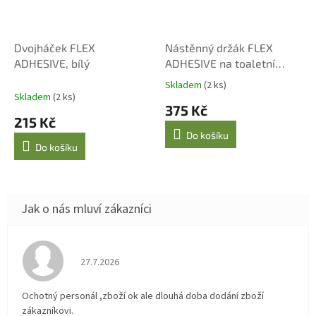
Dvojháček FLEX
Nástěnný držák FLEX
ADHESIVE, bílý
ADHESIVE na toaletní
papír s poličkou, bílý
Skladem
(2 ks)
Průměrné
Skladem
(2 ks)
hodnocení
375 Kč
produktu
215 Kč
je
Do košíku
5,0
Do košíku
z
5
hvězdiček.
Hodnocení obchodu je 4 z 5 hvězdiček.
27.7.2026
Ochotný personál ,zboží ok ale dlouhá doba dodání zboží
zákazníkovi.