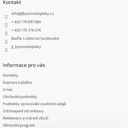
a
Kontakt
t
info
@
jlbytovedoplnky.cz
í
+ 420 776 897 660
+ 420 775 376 376
Buďte s námi na Facebooku!
jl_bytovedoplnky
Informace pro vás
Kontakty
Doprava a platba
O nás
Obchodní podmínky
Podmínky zpracování osobních údajů
Odstoupení od smlouvy
Reklamace a vrácení zboží
Věrnostní program