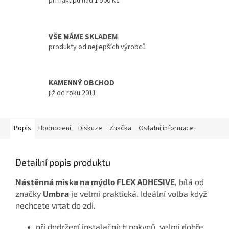
při nákupu nad 1 500 Kč
VŠE MÁME SKLADEM
produkty od nejlepších výrobců
KAMENNÝ OBCHOD
již od roku 2011
Popis
Hodnocení
Diskuze
Značka
Ostatní informace
Detailní popis produktu
Nástěnná miska na mýdlo FLEX ADHESIVE
, bílá od
značky
Umbra
je velmi praktická. Ideální volba když
nechcete vrtat do zdi.
při dodržení instalačních pokynů, velmi dobře