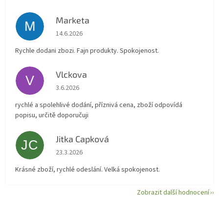
Marketa
M
Hodnocení obchodu je 5 z 5 hvězdiček.
14.6.2026
Rychle dodani zbozi. Fajn produkty. Spokojenost.
Vlckova
V
Hodnocení obchodu je 5 z 5 hvězdiček.
3.6.2026
rychlé a spolehlivé dodání, příznivá cena, zboží odpovídá
popisu, určitě doporučuji
Jitka Capková
JC
Hodnocení obchodu je 5 z 5 hvězdiček.
23.3.2026
Krásné zboží, rychlé odeslání. Velká spokojenost.
Zobrazit další hodnocení