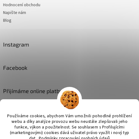
Hodnocení obchodu
Napište nám
Blog
Instagram
Facebook
Přijímáme online platby
Používáme cookies, abychom Vám umožnili pohodlné prohlížení
webu a díky analýze provozu webu neustále zlepšovali jeho
funkce, výkon a použitelnost. Se
souhlasem s Profilujícími
(marketingovými) cookies dává uživatel právo využít i nový typ
Vytvořil Shoptet
dat.
Podmínky zpracování osobních údajů