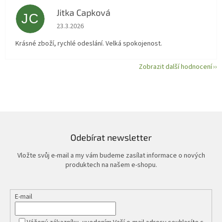
Jitka Capková
JC
Hodnocení obchodu je 5 z 5 hvězdiček.
23.3.2026
Krásné zboží, rychlé odeslání. Velká spokojenost.
Zobrazit další hodnocení
Odebírat newsletter
Vložte svůj e-mail a my vám budeme zasílat informace o nových
produktech na našem e-shopu.
E-mail