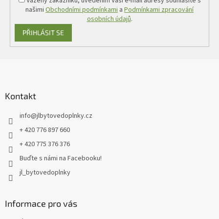
Vážený zákazníku, uvedením Vaší e-mail adresy souhlasíte s
našimi
Obchodními podmínkami
a
Podmínkami zpracování
osobních údajů
.
PŘIHLÁSIT SE
Z
á
p
a
Kontakt
t
info
@
jlbytovedoplnky.cz
í
+ 420 776 897 660
+ 420 775 376 376
Buďte s námi na Facebooku!
jl_bytovedoplnky
Informace pro vás