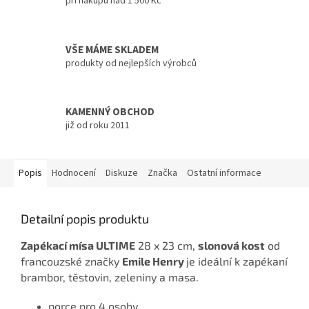
při nákupu nad 1 500 Kč
VŠE MÁME SKLADEM
produkty od nejlepších výrobců
KAMENNÝ OBCHOD
již od roku 2011
Popis
Hodnocení
Diskuze
Značka
Ostatní informace
Detailní popis produktu
Zapékací mísa ULTIME
28 x 23 cm,
slonová kost
od
francouzské značky
Emile Henry
je ideální k zapékaní
brambor, těstovin, zeleniny a masa.
porce pro 4 osoby