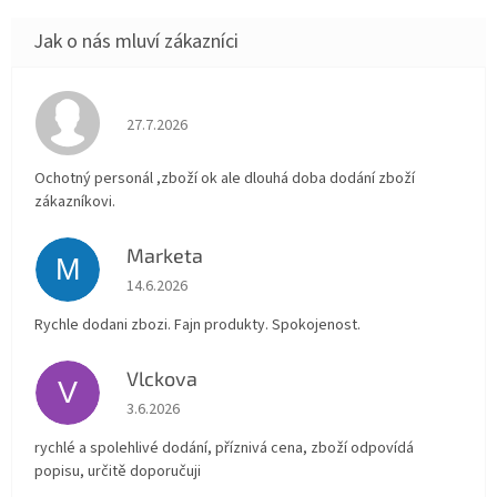
Hodnocení obchodu je 4 z 5 hvězdiček.
27.7.2026
Ochotný personál ,zboží ok ale dlouhá doba dodání zboží
zákazníkovi.
Marketa
M
Hodnocení obchodu je 5 z 5 hvězdiček.
14.6.2026
Rychle dodani zbozi. Fajn produkty. Spokojenost.
Vlckova
V
Hodnocení obchodu je 5 z 5 hvězdiček.
3.6.2026
rychlé a spolehlivé dodání, příznivá cena, zboží odpovídá
popisu, určitě doporučuji