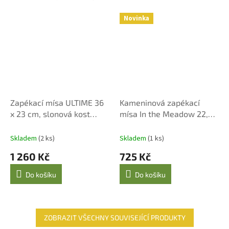
Novinka
Zapékací mísa ULTIME 36
Kameninová zapékací
x 23 cm, slonová kost
mísa In the Meadow 22,5 ×
Emile Henry
18 cm krémová
Skladem
(2 ks)
Skladem
(1 ks)
1 260 Kč
725 Kč
Do košíku
Do košíku
ZOBRAZIT VŠECHNY SOUVISEJÍCÍ PRODUKTY