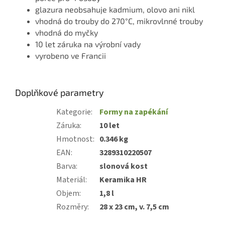
glazura neobsahuje kadmium, olovo ani nikl
vhodná do trouby do 270°C, mikrovlnné trouby
vhodná do myčky
10 let záruka na výrobní vady
vyrobeno ve Francii
Doplňkové parametry
Kategorie
:
Formy na zapékání
Záruka
:
10 let
Hmotnost
:
0.346 kg
EAN
:
3289310220507
Barva
:
slonová kost
Materiál
:
Keramika HR
Objem
:
1,8 l
Rozměry
:
28 x 23 cm, v. 7,5 cm