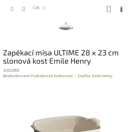
Přejít
NÁKUP
na
CZK
obsah
KOŠÍK
Zapékací mísa ULTIME 28 x 23 cm
slonová kost Emile Henry
JL022050
Průměrné
Neohodnoceno
Podrobnosti hodnocení
Značka:
Emile Henry
hodnocení
produktu
je
0,0
z
5
hvězdiček.