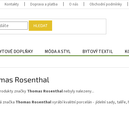
Kontakty
Doprava a platba
O nás
Obchodní podmínky
HLEDAT
YTOVÉ DOPLŇKY
MÓDA A STYL
BYTOVÝ TEXTIL
K
mas Rosenthal
rodukty značky
Thomas Rosenthal
nebyly nalezeny...
á značka
Thomas Rosenthal
vyrábí kvalitní porcelán - jídelní sady, talíře