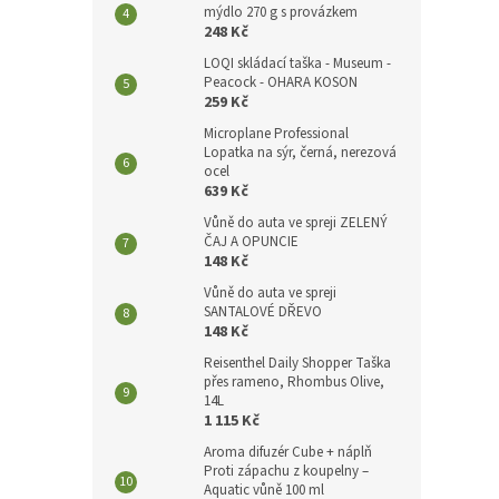
mýdlo 270 g s provázkem
248 Kč
LOQI skládací taška - Museum -
Peacock - OHARA KOSON
259 Kč
Microplane Professional
Lopatka na sýr, černá, nerezová
ocel
639 Kč
Vůně do auta ve spreji ZELENÝ
ČAJ A OPUNCIE
148 Kč
Vůně do auta ve spreji
SANTALOVÉ DŘEVO
148 Kč
Reisenthel Daily Shopper Taška
přes rameno, Rhombus Olive,
14L
1 115 Kč
Aroma difuzér Cube + náplň
Proti zápachu z koupelny –
Aquatic vůně 100 ml