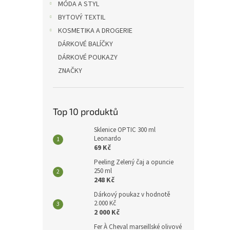
p
MÓDA A STYL
a
BYTOVÝ TEXTIL
n
KOSMETIKA A DROGERIE
e
DÁRKOVÉ BALÍČKY
l
DÁRKOVÉ POUKAZY
ZNAČKY
Top 10 produktů
Sklenice OPTIC 300 ml
Leonardo
69 Kč
Peeling Zelený čaj a opuncie
250 ml
248 Kč
Dárkový poukaz v hodnotě
2.000 Kč
2 000 Kč
Fer À Cheval marseillské olivové