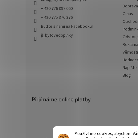
Doprava 
+ 420 776 897 660
O nás
+ 420 775 376 376
Obchodn
Buďte s námi na Facebooku!
Podmínk
jl_bytovedoplnky
Odstoup
Reklama
Věrnost
Hodnoce
Napište
Blog
Přijímáme online platby
Používáme cookies, abychom Vám