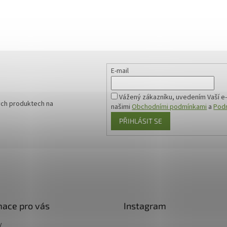
E-mail
Vážený zákazníku, uvedením Vaší e-
ých produktech na
našimi
Obchodními podmínkami
a
Podm
PŘIHLÁSIT SE
mace pro vás
Instagram
y