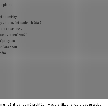
a platba
í podmínky
y zpracování osobních údajů
ení od smlouvy
ce a vrácení zboží
ní program
ní obchodu
 nám
 umožnili pohodlné prohlížení webu a díky analýze provozu webu