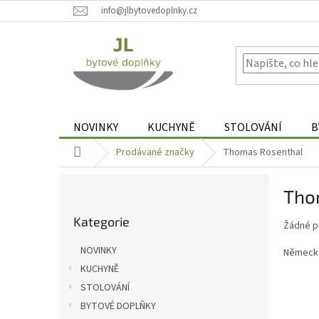
Přejít
info@jlbytovedoplnky.cz
na
obsah
NOVINKY
KUCHYNĚ
STOLOVÁNÍ
B
Domů
Prodávané značky
Thomas Rosenthal
P
Tho
o
Přeskočit
s
Kategorie
kategorie
Žádné p
t
r
NOVINKY
Německ
a
KUCHYNĚ
n
STOLOVÁNÍ
n
í
BYTOVÉ DOPLŇKY