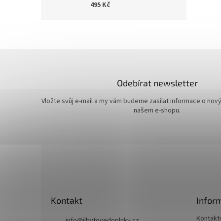
495 Kč
Odebírat newsletter
Vložte svůj e-mail a my vám budeme zasílat informace o nov
našem e-shopu.
Z
á
p
a
t
Kontakt
Infor
í
Kontakt
info
@
jlbytovedoplnky.cz