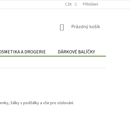
Podmínky zpracování osobních údajů
CZK
Odstoupení od smlouvy
Přihlášení
Re
NÁKUPNÍ
Prázdný košík
KOŠÍK
OSMETIKA A DROGERIE
DÁRKOVÉ BALÍČKY
DÁRKOVÉ 
, hrnky, šálky s podšálky a vše pro stolování.