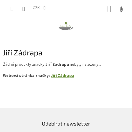
Přejít
NÁKUP
na
CZK
obsah
KOŠÍK
Jiří Zádrapa
Žádné produkty značky
Jiří Zádrapa
nebyly nalezeny...
Webová stránka značky:
Jiří Zádrapa
Odebírat newsletter