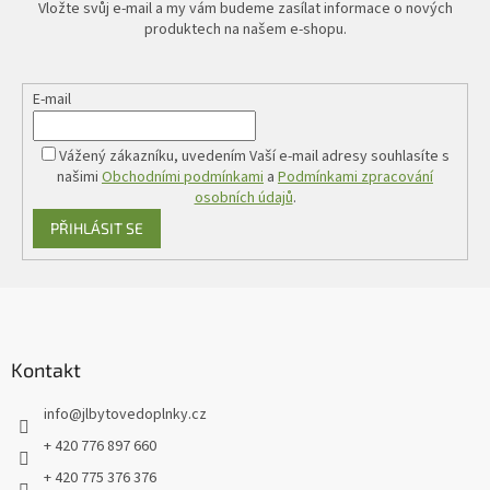
Vložte svůj e-mail a my vám budeme zasílat informace o nových
produktech na našem e-shopu.
E-mail
Vážený zákazníku, uvedením Vaší e-mail adresy souhlasíte s
našimi
Obchodními podmínkami
a
Podmínkami zpracování
osobních údajů
.
PŘIHLÁSIT SE
Z
á
p
a
Kontakt
t
info
@
jlbytovedoplnky.cz
í
+ 420 776 897 660
+ 420 775 376 376