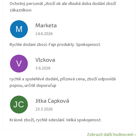
Ochotný personál ,zboží ok ale dlouhá doba dodání zboží
zákazníkovi.
Marketa
M
Hodnocení obchodu je 5 z 5 hvězdiček.
14.6.2026
Rychle dodani zbozi. Fajn produkty. Spokojenost.
Vlckova
V
Hodnocení obchodu je 5 z 5 hvězdiček.
3.6.2026
rychlé a spolehlivé dodání, příznivá cena, zboží odpovídá
popisu, určitě doporučuji
Jitka Capková
JC
Hodnocení obchodu je 5 z 5 hvězdiček.
23.3.2026
Krásné zboží, rychlé odeslání. Velká spokojenost.
Zobrazit další hodnocení