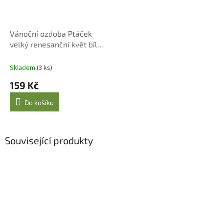
Vánoční ozdoba Ptáček
velký renesanční květ bílý
17 cm
Skladem
(3 ks)
159 Kč
Do košíku
Související produkty