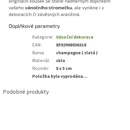
originální kousek se stane nádherným doplňkem
vašeho
vánočního stromečku
, ale vynikne i v
dekoracích či závěsných aranžmá.
Doplňkové parametry
Kategorie
:
Vánoční dekorace
EAN
:
8592908036318
Barva
:
champagne ( zlatá )
Materiál
:
sklo
Rozměr
:
8 x 5 cm
Položka byla vyprodána…