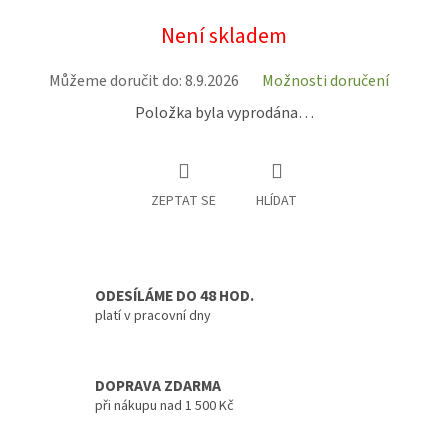
Měrná
Není skladem
cena:
Můžeme doručit do:
8.9.2026
Možnosti doručení
Položka byla vyprodána…
ZEPTAT SE
HLÍDAT
ODESÍLÁME DO 48 HOD.
platí v pracovní dny
DOPRAVA ZDARMA
při nákupu nad 1 500 Kč