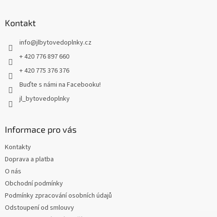
á
p
a
Kontakt
t
info
@
jlbytovedoplnky.cz
í
+ 420 776 897 660
+ 420 775 376 376
Buďte s námi na Facebooku!
jl_bytovedoplnky
Informace pro vás
Kontakty
Doprava a platba
O nás
Obchodní podmínky
Podmínky zpracování osobních údajů
Odstoupení od smlouvy