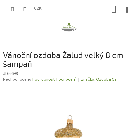
Přejít
NÁKUP
na
CZK
obsah
KOŠÍK
Vánoční ozdoba Žalud velký 8 cm
šampaň
JL66699
Průměrné
Neohodnoceno
Podrobnosti hodnocení
Značka:
Ozdoba CZ
hodnocení
produktu
je
0,0
z
5
hvězdiček.