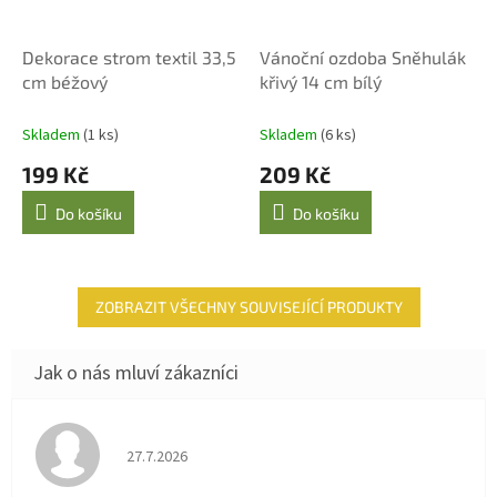
Dekorace strom textil 33,5
Vánoční ozdoba Sněhulák
cm béžový
křivý 14 cm bílý
Skladem
(1 ks)
Skladem
(6 ks)
199 Kč
209 Kč
Do košíku
Do košíku
ZOBRAZIT VŠECHNY SOUVISEJÍCÍ PRODUKTY
Hodnocení obchodu je 4 z 5 hvězdiček.
27.7.2026