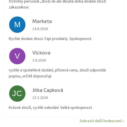
Ochotný personál ,zboží ok ale dlouhá doba dodání zboží
zákazníkovi.
Marketa
M
Hodnocení obchodu je 5 z 5 hvězdiček.
14.6.2026
Rychle dodani zbozi. Fajn produkty. Spokojenost.
Vlckova
V
Hodnocení obchodu je 5 z 5 hvězdiček.
3.6.2026
rychlé a spolehlivé dodání, příznivá cena, zboží odpovídá
popisu, určitě doporučuji
Jitka Capková
JC
Hodnocení obchodu je 5 z 5 hvězdiček.
23.3.2026
Krásné zboží, rychlé odeslání. Velká spokojenost.
Zobrazit další hodnocení