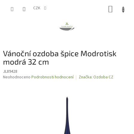
Přejít
NÁKUP
na
CZK
obsah
KOŠÍK
Vánoční ozdoba špice Modrotisk
modrá 32 cm
JL89428
Průměrné
Neohodnoceno
Podrobnosti hodnocení
Značka:
Ozdoba CZ
hodnocení
produktu
je
0,0
z
5
hvězdiček.