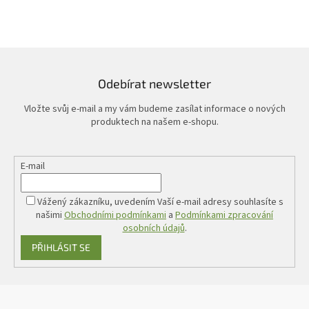
Odebírat newsletter
Vložte svůj e-mail a my vám budeme zasílat informace o nových
produktech na našem e-shopu.
E-mail
Vážený zákazníku, uvedením Vaší e-mail adresy souhlasíte s
našimi
Obchodními podmínkami
a
Podmínkami zpracování
osobních údajů
.
PŘIHLÁSIT SE
Z
á