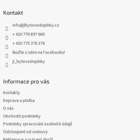
p
a
Kontakt
t
info
@
jlbytovedoplnky.cz
í
+ 420 776 897 660
+ 420 775 376 376
Buďte s námi na Facebooku!
jl_bytovedoplnky
Informace pro vás
Kontakty
Doprava a platba
O nás
Obchodní podmínky
Podmínky zpracování osobních údajů
Odstoupení od smlouvy
Reklamace a vrácení zboží