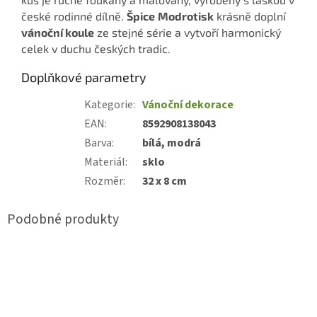
české rodinné dílně.
Špice
Modrotisk
krásně doplní
vánoční koule
ze stejné série a vytvoří harmonický
celek v duchu českých tradic.
Doplňkové parametry
Kategorie
:
Vánoční dekorace
EAN
:
8592908138043
Barva
:
bílá, modrá
Materiál
:
sklo
Rozměr
:
32 x 8 cm