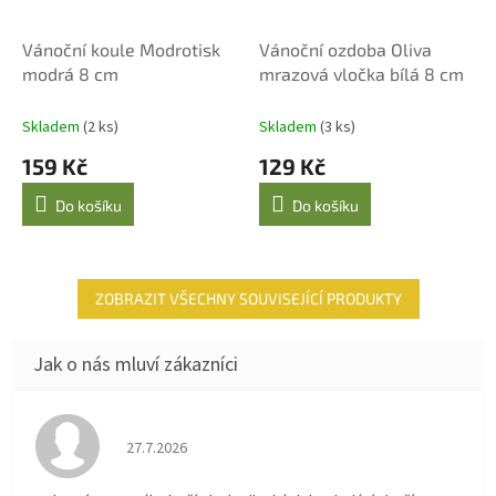
Vánoční koule Modrotisk
Vánoční ozdoba Oliva
modrá 8 cm
mrazová vločka bílá 8 cm
Skladem
(2 ks)
Skladem
(3 ks)
159 Kč
129 Kč
Do košíku
Do košíku
ZOBRAZIT VŠECHNY SOUVISEJÍCÍ PRODUKTY
Hodnocení obchodu je 4 z 5 hvězdiček.
27.7.2026