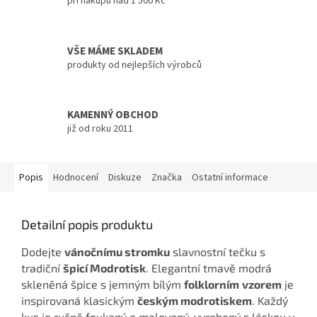
při nákupu nad 1 500 Kč
VŠE MÁME SKLADEM
produkty od nejlepších výrobců
KAMENNÝ OBCHOD
již od roku 2011
Popis
Hodnocení
Diskuze
Značka
Ostatní informace
Detailní popis produktu
Dodejte
vánočnímu stromku
slavnostní tečku s
tradiční
špicí Modrotisk
. Elegantní tmavě modrá
skleněná špice s jemným bílým
folklorním
vzorem
je
inspirovaná klasickým
českým modrotiskem
. Každý
kus je ručně foukaný a malovaný, vyrobený s láskou v