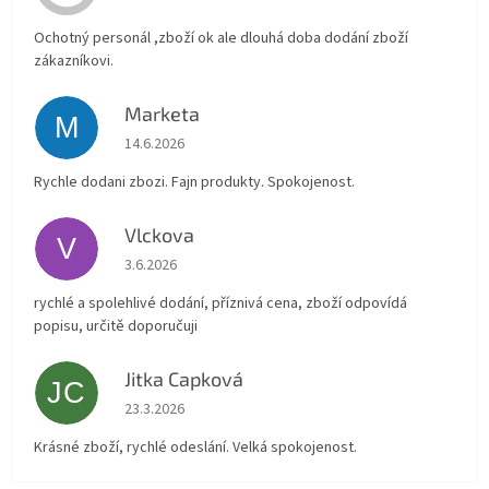
Ochotný personál ,zboží ok ale dlouhá doba dodání zboží
zákazníkovi.
Marketa
M
Hodnocení obchodu je 5 z 5 hvězdiček.
14.6.2026
Rychle dodani zbozi. Fajn produkty. Spokojenost.
Vlckova
V
Hodnocení obchodu je 5 z 5 hvězdiček.
3.6.2026
rychlé a spolehlivé dodání, příznivá cena, zboží odpovídá
popisu, určitě doporučuji
Jitka Capková
JC
Hodnocení obchodu je 5 z 5 hvězdiček.
23.3.2026
Krásné zboží, rychlé odeslání. Velká spokojenost.