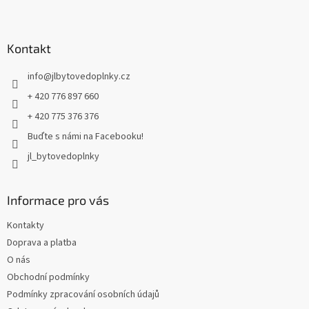
Z
á
p
a
Kontakt
t
info
@
jlbytovedoplnky.cz
í
+ 420 776 897 660
+ 420 775 376 376
Buďte s námi na Facebooku!
jl_bytovedoplnky
Informace pro vás
Kontakty
Doprava a platba
O nás
Obchodní podmínky
Podmínky zpracování osobních údajů