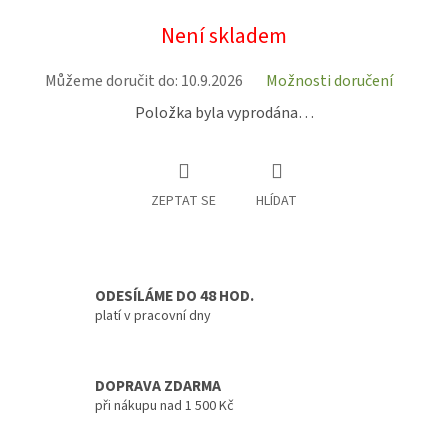
Měrná
Není skladem
cena:
Můžeme doručit do:
10.9.2026
Možnosti doručení
Položka byla vyprodána…
ZEPTAT SE
HLÍDAT
ODESÍLÁME DO 48 HOD.
platí v pracovní dny
DOPRAVA ZDARMA
při nákupu nad 1 500 Kč