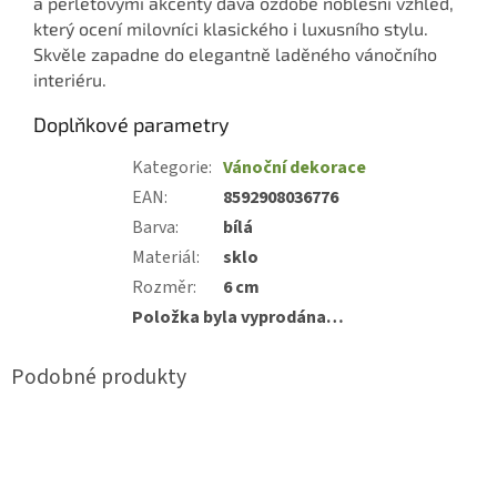
a perleťovými akcenty dává ozdobě noblesní vzhled,
který ocení milovníci klasického i luxusního stylu.
Skvěle zapadne do elegantně laděného vánočního
interiéru.
Doplňkové parametry
Kategorie
:
Vánoční dekorace
EAN
:
8592908036776
Barva
:
bílá
Materiál
:
sklo
Rozměr
:
6 cm
Položka byla vyprodána…