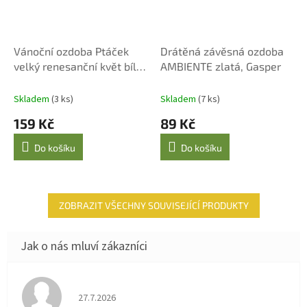
Vánoční ozdoba Ptáček
Drátěná závěsná ozdoba
velký renesanční květ bílý
AMBIENTE zlatá, Gasper
17 cm
Skladem
(3 ks)
Skladem
(7 ks)
159 Kč
89 Kč
Do košíku
Do košíku
ZOBRAZIT VŠECHNY SOUVISEJÍCÍ PRODUKTY
Hodnocení obchodu je 4 z 5 hvězdiček.
27.7.2026