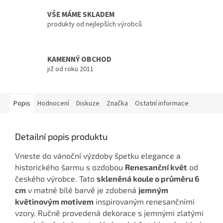
VŠE MÁME SKLADEM
produkty od nejlepších výrobců
KAMENNÝ OBCHOD
již od roku 2011
Popis
Hodnocení
Diskuze
Značka
Ostatní informace
Detailní popis produktu
Vneste do vánoční výzdoby špetku elegance a
historického šarmu s ozdobou
Renesanční květ
od
českého výrobce. Tato
skleněná koule o průměru 6
cm
v matné bílé barvě je zdobená
jemným
květinovým motivem
inspirovaným renesančními
vzory. Ručně provedená dekorace s jemnými zlatými