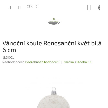
Přejít
NÁKUP
na
CZK
obsah
KOŠÍK
Vánoční koule Renesanční květ bílá
6 cm
JL68001
Průměrné
Neohodnoceno
Podrobnosti hodnocení
Značka:
Ozdoba CZ
hodnocení
produktu
je
0,0
z
5
hvězdiček.