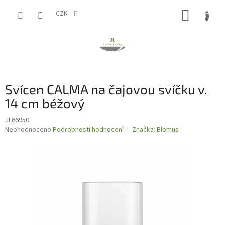
Přejít
NÁKUP
na
CZK
obsah
KOŠÍK
Svícen CALMA na čajovou svíčku v.
14 cm béžový
JL66950
Průměrné
Neohodnoceno
Podrobnosti hodnocení
Značka:
Blomus
hodnocení
produktu
je
0,0
z
5
hvězdiček.