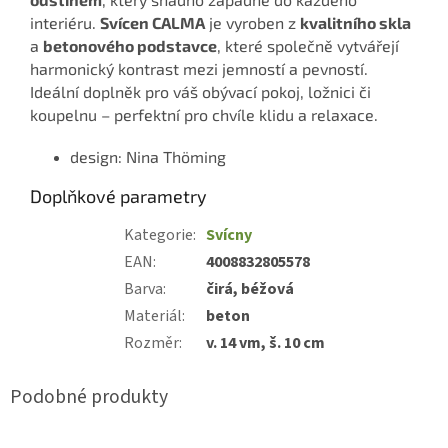
interiéru.
Svícen CALMA
je vyroben z
kvalitního skla
a
betonového podstavce
, které společně vytvářejí
harmonický kontrast mezi jemností a pevností.
Ideální doplněk pro váš obývací pokoj, ložnici či
koupelnu – perfektní pro chvíle klidu a relaxace.
design:
Nina Thöming
Doplňkové parametry
Kategorie
:
Svícny
EAN
:
4008832805578
Barva
:
čirá, béžová
Materiál
:
beton
Rozměr
:
v. 14 vm, š. 10 cm