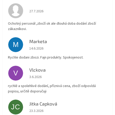
Hodnocení obchodu je 4 z 5 hvězdiček.
27.7.2026
Ochotný personál ,zboží ok ale dlouhá doba dodání zboží
zákazníkovi.
Marketa
M
Hodnocení obchodu je 5 z 5 hvězdiček.
14.6.2026
Rychle dodani zbozi. Fajn produkty. Spokojenost.
Vlckova
V
Hodnocení obchodu je 5 z 5 hvězdiček.
3.6.2026
rychlé a spolehlivé dodání, příznivá cena, zboží odpovídá
popisu, určitě doporučuji
Jitka Capková
JC
Hodnocení obchodu je 5 z 5 hvězdiček.
23.3.2026