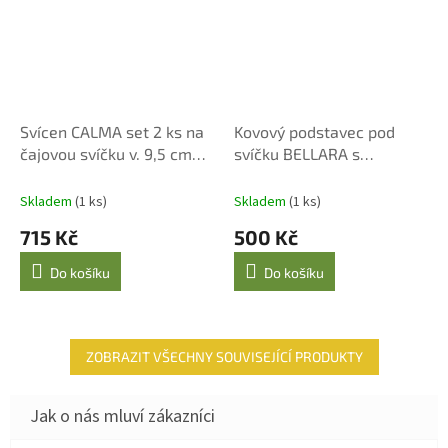
Svícen CALMA set 2 ks na
Kovový podstavec pod
čajovou svíčku v. 9,5 cm
svíčku BELLARA s
béžový
monogramem LB 11 cm
Lene Bjerre
Skladem
(1 ks)
Skladem
(1 ks)
715 Kč
500 Kč
Do košíku
Do košíku
ZOBRAZIT VŠECHNY SOUVISEJÍCÍ PRODUKTY