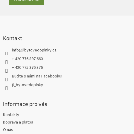
Z
á
p
a
Kontakt
t
info
@
jlbytovedoplnky.cz
í
+ 420 776 897 660
+ 420 775 376 376
Buďte s námi na Facebooku!
jl_bytovedoplnky
Informace pro vás
Kontakty
Doprava a platba
O nás