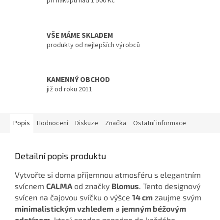
při nákupu nad 1 500 Kč
VŠE MÁME SKLADEM
produkty od nejlepších výrobců
KAMENNÝ OBCHOD
již od roku 2011
Popis
Hodnocení
Diskuze
Značka
Ostatní informace
Detailní popis produktu
Vytvořte si doma příjemnou atmosféru s elegantním
svícnem
CALMA
od značky
Blomus
. Tento designový
svícen na čajovou svíčku o výšce
14 cm
zaujme svým
minimalistickým vzhledem
a
jemným béžovým
odstínem
, který snadno zapadne do každého