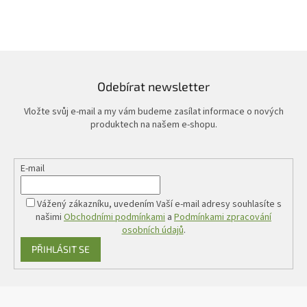
Odebírat newsletter
Vložte svůj e-mail a my vám budeme zasílat informace o nových
produktech na našem e-shopu.
E-mail
Vážený zákazníku, uvedením Vaší e-mail adresy souhlasíte s
našimi
Obchodními podmínkami
a
Podmínkami zpracování
osobních údajů
.
PŘIHLÁSIT SE
Z