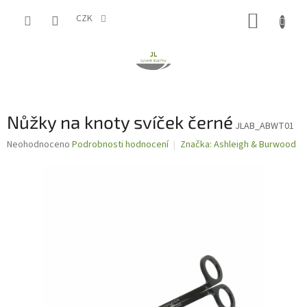
Přejít
NÁKUP
na
CZK
obsah
KOŠÍK
Nůžky na knoty svíček černé
JLAB_ABWT01
Průměrné
Neohodnoceno
Podrobnosti hodnocení
Značka:
Ashleigh & Burwood
hodnocení
produktu
je
0,0
z
5
hvězdiček.