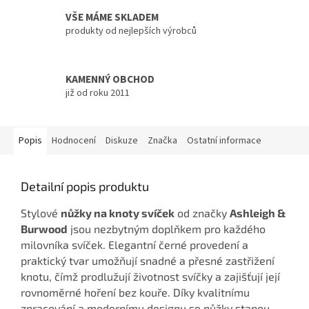
VŠE MÁME SKLADEM
produkty od nejlepších výrobců
KAMENNÝ OBCHOD
již od roku 2011
Popis
Hodnocení
Diskuze
Značka
Ostatní informace
Detailní popis produktu
Stylové
nůžky na knoty svíček
od značky
Ashleigh &
Burwood
jsou nezbytným doplňkem pro každého
milovníka svíček. Elegantní černé provedení a
praktický tvar umožňují snadné a přesné zastřižení
knotu, čímž prodlužují životnost svíčky a zajišťují její
rovnoměrné hoření bez kouře. Díky kvalitnímu
zpracování a modernímu designu se nůžky stanou