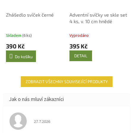
Zhášedlo svíček černé
Adventní svíčky ve skle set
4 ks, v. 10 cm hnědé
Skladem
(6 ks)
Vyprodáno
390 Kč
395 Kč
DETAIL
Do košíku
ZOBRAZIT VŠECHNY SOUVISEJÍCÍ PRODUKTY
Hodnocení obchodu je 4 z 5 hvězdiček.
27.7.2026