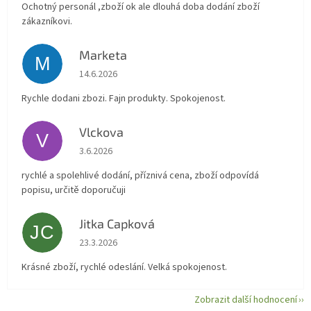
Ochotný personál ,zboží ok ale dlouhá doba dodání zboží
zákazníkovi.
Marketa
M
Hodnocení obchodu je 5 z 5 hvězdiček.
14.6.2026
Rychle dodani zbozi. Fajn produkty. Spokojenost.
Vlckova
V
Hodnocení obchodu je 5 z 5 hvězdiček.
3.6.2026
rychlé a spolehlivé dodání, příznivá cena, zboží odpovídá
popisu, určitě doporučuji
Jitka Capková
JC
Hodnocení obchodu je 5 z 5 hvězdiček.
23.3.2026
Krásné zboží, rychlé odeslání. Velká spokojenost.
Zobrazit další hodnocení