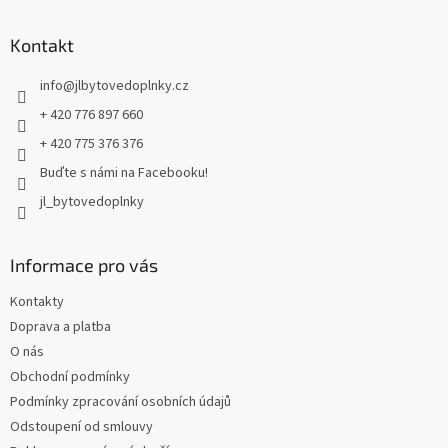
á
p
a
Kontakt
t
info
@
jlbytovedoplnky.cz
í
+ 420 776 897 660
+ 420 775 376 376
Buďte s námi na Facebooku!
jl_bytovedoplnky
Informace pro vás
Kontakty
Doprava a platba
O nás
Obchodní podmínky
Podmínky zpracování osobních údajů
Odstoupení od smlouvy