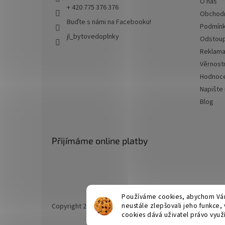
O nás
+ 420 775 376 376
Obchodn
Buďte s námi na Facebooku!
Podmínk
jl_bytovedoplnky
Odstoup
Reklama
Věrnost
Hodnoce
Napište
Blog
Přijímáme online platby
Používáme cookies, abychom Vám
neustále zlepšovali jeho funkce,
Copyright 2026
JL bytové doplňky
. Všechna práva vyhr
cookies dává uživatel právo využí