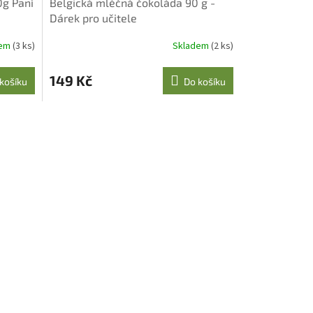
0g Paní
Belgická mléčná čokoláda 90 g -
Dárek pro učitele
dem
(3 ks)
Skladem
(2 ks)
149 Kč
košíku
Do košíku