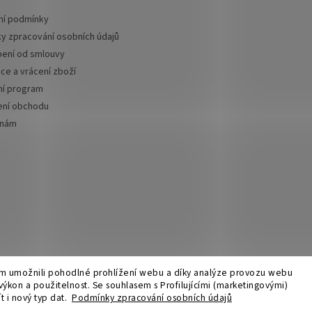
í podmínky
y zpracování osobních údajů
ení od smlouvy
ce a vrácení zboží
ní program
ní obchodu
 nám
 umožnili pohodlné prohlížení webu a díky analýze provozu webu
 výkon a použitelnost. Se
souhlasem s Profilujícími (marketingovými)
azena.
Upravit nastavení cookies
t i nový typ dat.
Podmínky zpracování osobních údajů