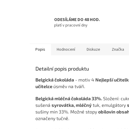
ODESÍLÁME DO 48 HOD.
platí v pracovní dny
Popis
Hodnocení
Diskuze
Značka
Detailní popis produktu
Belgická čokoláda
- motiv 4
Nejlepší učitel
učitelce
úsměv na tváři.
Belgická mléčná čokoláda 33%.
Složení: cu
sušená
syrovátka, mléčný
tuk, emulgátory
sušiny min 33%. Možné stopy
obilovin obsah
označeny tučně.