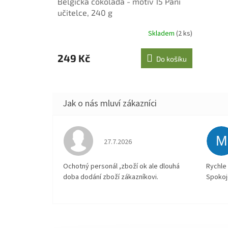
Belgická čokoláda - motiv 15 Paní
učitelce, 240 g
Skladem
(2 ks)
249 Kč
Do košíku
M
Hodnocení obchodu je 4 z 5 hvězdiček.
27.7.2026
Ochotný personál ,zboží ok ale dlouhá
Rychle 
doba dodání zboží zákazníkovi.
Spokoj