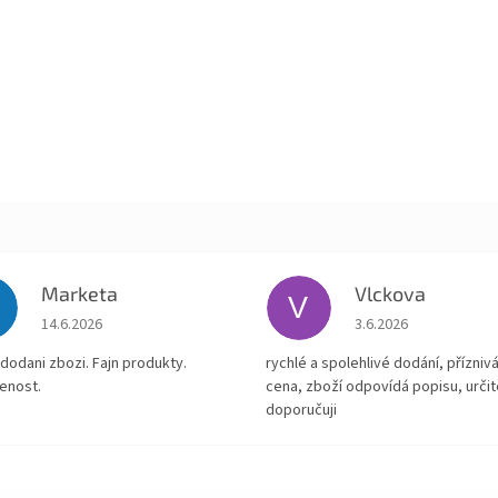
Marketa
Vlckova
V
Hodnocení obchodu je 5 z 5 hvězdiček.
Hodnocení obchodu je
14.6.2026
3.6.2026
dodani zbozi. Fajn produkty.
rychlé a spolehlivé dodání, přízniv
enost.
cena, zboží odpovídá popisu, určit
doporučuji