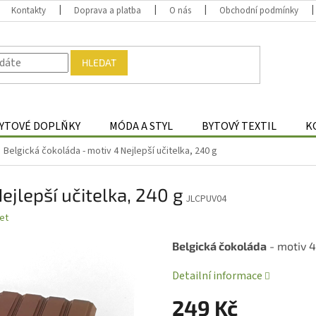
Kontakty
Doprava a platba
O nás
Obchodní podmínky
HLEDAT
YTOVÉ DOPLŇKY
MÓDA A STYL
BYTOVÝ TEXTIL
K
Belgická čokoláda - motiv 4 Nejlepší učitelka, 240 g
ejlepší učitelka, 240 g
JLCPUV04
et
Belgická čokoláda
- motiv 
Detailní informace
249 Kč