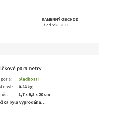
KAMENNÝ OBCHOD
již od roku 2011
lňkové parametry
gorie
:
Sladkosti
tnost
:
0.24 kg
měr
:
1,7 x 9,5 x 20 cm
ožka byla vyprodána…