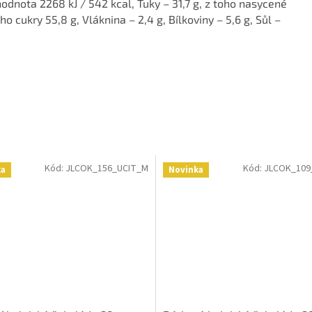
odnota 2268 kJ / 542 kcal, Tuky – 31,7 g, z toho nasycené
ho cukry 55,8 g, Vláknina – 2,4 g, Bílkoviny – 5,6 g, Sůl –
Kód:
JLCOK_156_UCIT_M
Kód:
JLCOK_109
ka
Novinka