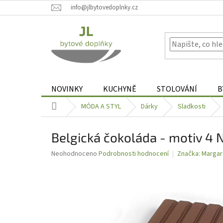
Přejít
info@jlbytovedoplnky.cz
na
obsah
NOVINKY
KUCHYNĚ
STOLOVÁNÍ
B
Domů
MÓDA A STYL
Dárky
Sladkosti
Belgická čokoláda - motiv 4 N
Průměrné
Neohodnoceno
Podrobnosti hodnocení
Značka:
Margar
hodnocení
produktu
je
0,0
z
5
hvězdiček.