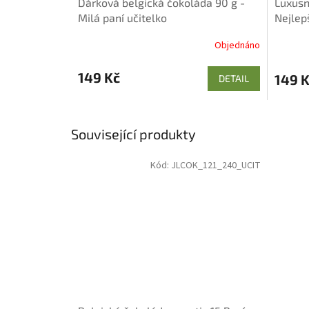
Dárková belgická čokoláda 90 g -
Luxusn
Milá paní učitelko
Nejlep
Objednáno
149 Kč
149 
DETAIL
Související produkty
Kód:
JLCOK_121_240_UCIT