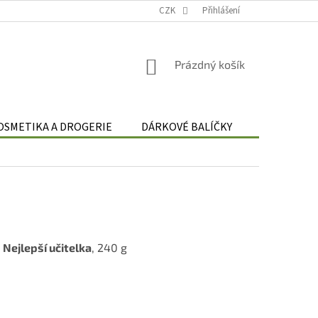
Podmínky zpracování osobních údajů
CZK
Odstoupení od smlouvy
Přihlášení
Re
NÁKUPNÍ
Prázdný košík
KOŠÍK
OSMETIKA A DROGERIE
DÁRKOVÉ BALÍČKY
DÁRKOVÉ 
4
Nejlepší učitelka
, 240 g