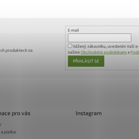
E-mail
Vážený zákazníku, uvedením Vaší e-
ých produktech na
našimi
Obchodními podmínkami
a
Podm
PŘIHLÁSIT SE
mace pro vás
Instagram
y
a platba