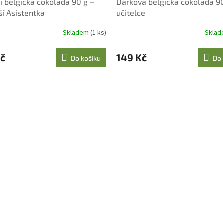
í belgická čokoláda 90 g –
Dárková belgická čokoláda 9
ší Asistentka
učitelce
Skladem
(1 ks)
Skla
Kč
149 Kč
Do košíku
Do 