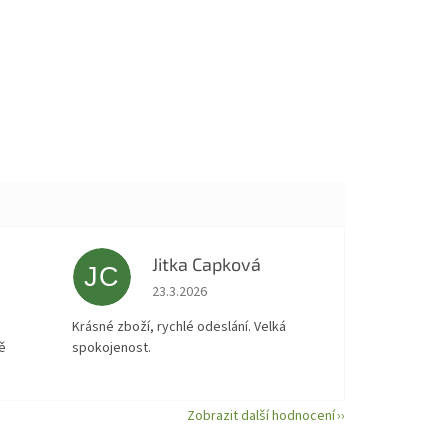
Jitka Capková
JC
 5 z 5 hvězdiček.
Hodnocení obchodu je 5 z 5 hvězdiček.
23.3.2026
á
Krásné zboží, rychlé odeslání. Velká
ě
spokojenost.
Zobrazit další hodnocení