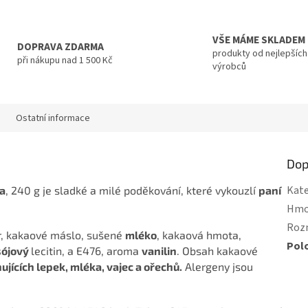
VŠE MÁME SKLADEM
DOPRAVA ZDARMA
produkty od nejlepších
při nákupu nad 1 500 Kč
výrobců
Ostatní informace
Dop
Kate
ka
, 240 g je sladké a milé poděkování, které vykouzlí
paní
Hmo
Roz
kr, kakaové máslo, sušené
mléko
, kakaová hmota,
Pol
sójový
lecitin, a E476, aroma
vanilin
. Obsah kakaové
ujících lepek, mléka, vajec a ořechů.
Alergeny jsou