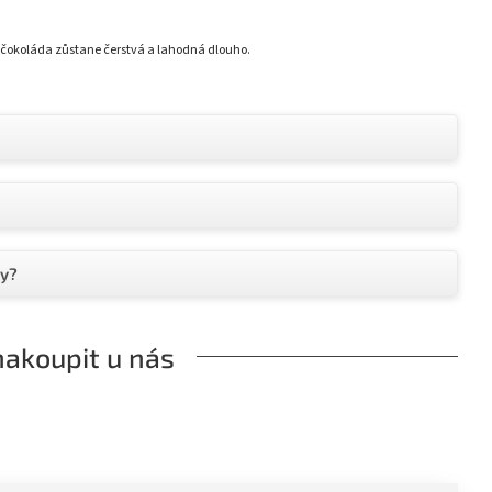
e čokoláda zůstane čerstvá a lahodná dlouho.
dy?
nakoupit u nás