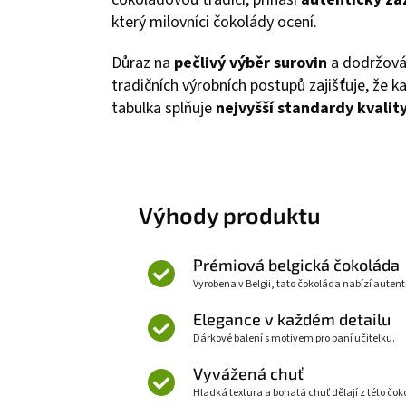
který milovníci čokolády ocení.
Důraz na
pečlivý výběr surovin
a dodržová
tradičních výrobních postupů zajišťuje, že k
tabulka splňuje
nejvyšší standardy kvalit
Výhody produktu
Prémiová belgická čokoláda
Vyrobena v Belgii, tato čokoláda nabízí auten
Elegance v každém detailu
Dárkové balení s motivem pro paní učitelku.
Vyvážená chuť
Hladká textura a bohatá chuť dělají z této čo