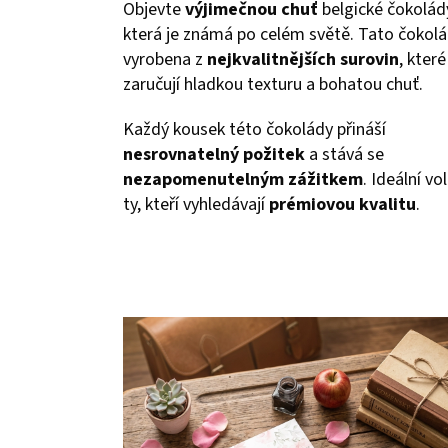
Objevte
výjimečnou chuť
belgické čokolád
která je známá po celém světě. Tato čokolá
vyrobena z
nejkvalitnějších surovin
, které
zaručují hladkou texturu a bohatou chuť.
Každý kousek této čokolády přináší
nesrovnatelný požitek
a stává se
nezapomenutelným zážitkem
. Ideální vo
ty, kteří vyhledávají
prémiovou kvalitu
.