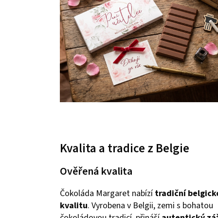
Kvalita a tradice z Belgie
Ověřená kvalita
Čokoláda Margaret nabízí
tradiční belgick
kvalitu
. Vyrobena v Belgii, zemi s bohatou
čokoládovou tradicí, přináší
autentický zá