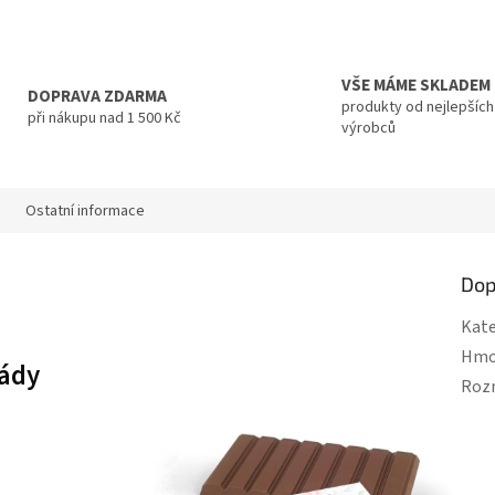
VŠE MÁME SKLADEM
DOPRAVA ZDARMA
produkty od nejlepších
při nákupu nad 1 500 Kč
výrobců
Ostatní informace
Dop
Kate
Hmo
lády
Roz