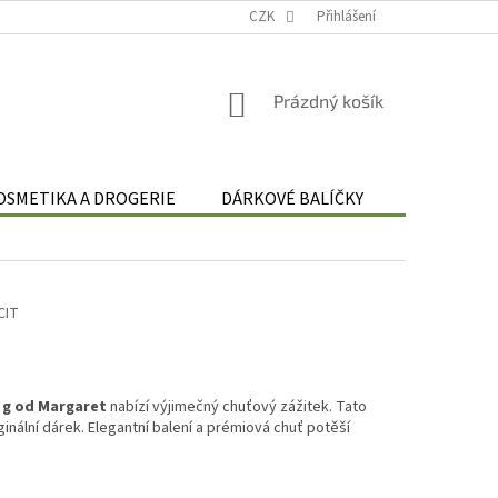
Podmínky zpracování osobních údajů
CZK
Odstoupení od smlouvy
Přihlášení
Re
NÁKUPNÍ
Prázdný košík
KOŠÍK
OSMETIKA A DROGERIE
DÁRKOVÉ BALÍČKY
DÁRKOVÉ 
CIT
 g od Margaret
nabízí výjimečný chuťový zážitek. Tato
iginální dárek. Elegantní balení a prémiová chuť potěší