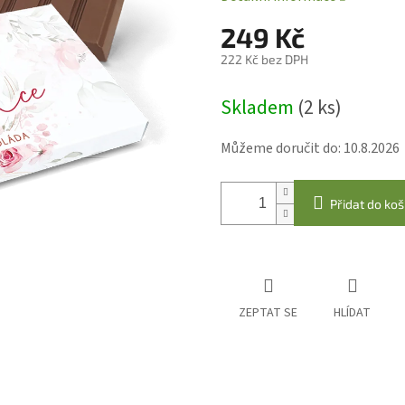
249 Kč
222 Kč bez DPH
Měrná
Skladem
(2 ks)
cena:
Můžeme doručit do:
10.8.2026
Přidat do koš
ZEPTAT SE
HLÍDAT