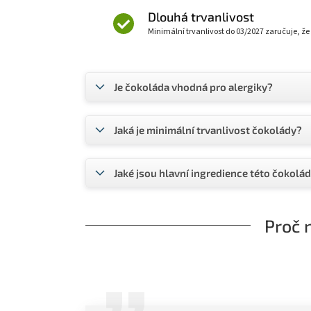
Dlouhá trvanlivost
Minimální trvanlivost do 03/2027 zaručuje, ž
Je čokoláda vhodná pro alergiky?
Jaká je minimální trvanlivost čokolády?
Jaké jsou hlavní ingredience této čokolá
Proč 