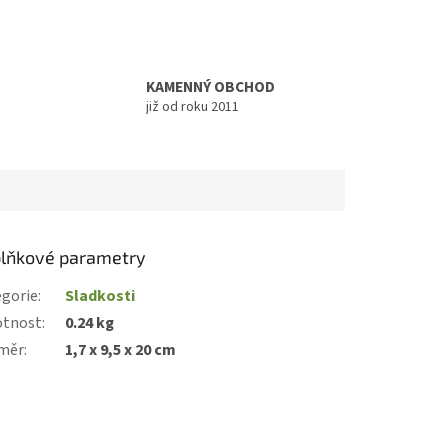
KAMENNÝ OBCHOD
již od roku 2011
lňkové parametry
gorie
:
Sladkosti
tnost
:
0.24 kg
měr
:
1,7 x 9,5 x 20 cm