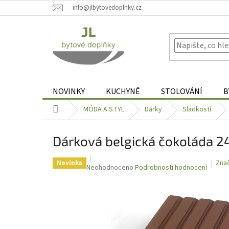
Přejít
info@jlbytovedoplnky.cz
na
obsah
NOVINKY
KUCHYNĚ
STOLOVÁNÍ
B
Domů
MÓDA A STYL
Dárky
Sladkosti
Dárková belgická čokoláda 24
Zna
Novinka
Průměrné
Neohodnoceno
Podrobnosti hodnocení
hodnocení
produktu
je
0,0
z
5