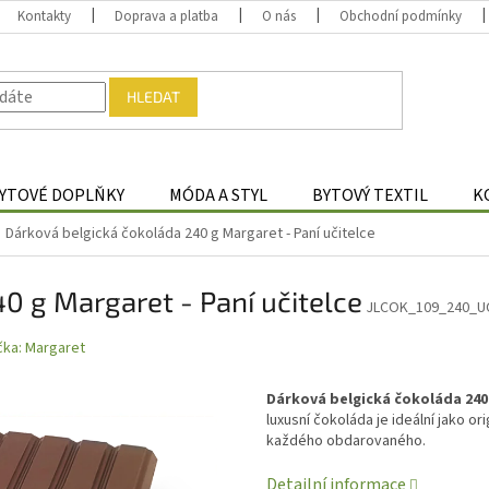
Kontakty
Doprava a platba
O nás
Obchodní podmínky
HLEDAT
YTOVÉ DOPLŇKY
MÓDA A STYL
BYTOVÝ TEXTIL
K
Dárková belgická čokoláda 240 g Margaret - Paní učitelce
0 g Margaret - Paní učitelce
JLCOK_109_240_U
čka:
Margaret
Dárková belgická čokoláda 240
luxusní čokoláda je ideální jako or
každého obdarovaného.
Detailní informace