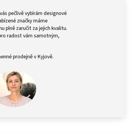
 vás pečlivě vybírám designové
 Nabízené značky máme
plně zaručit za jejich kvalitu.
pro radost vám samotným,
enné prodejně v Kyjově.