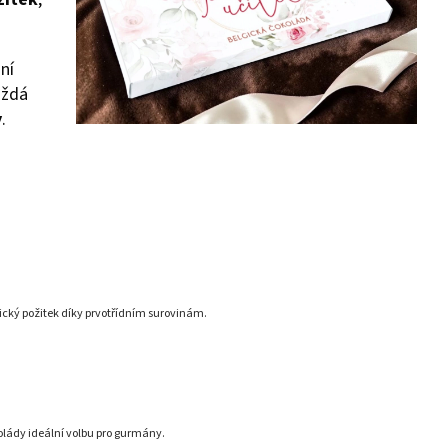
ní
aždá
y
.
tický požitek díky prvotřídním surovinám.
kolády ideální volbu pro gurmány.