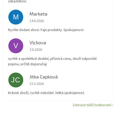
zákazníkovi.
Marketa
M
Hodnocení obchodu je 5 z 5 hvězdiček.
14.6.2026
Rychle dodani zbozi. Fajn produkty. Spokojenost.
Vlckova
V
Hodnocení obchodu je 5 z 5 hvězdiček.
3.6.2026
rychlé a spolehlivé dodání, příznivá cena, zboží odpovídá
popisu, určitě doporučuji
Jitka Capková
JC
Hodnocení obchodu je 5 z 5 hvězdiček.
23.3.2026
Krásné zboží, rychlé odeslání. Velká spokojenost.
Zobrazit další hodnocení