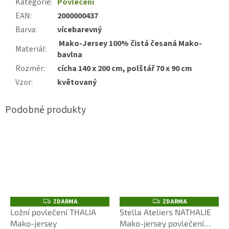
Kategorie
:
Povlečení
EAN
:
2000000437
Barva
:
vícebarevný
Mako-Jersey 100% čistá česaná Mako-
Materiál
:
bavlna
Rozměr
:
cícha 140 x 200 cm, polštář 70 x 90 cm
Vzor
:
květovaný
ZDARMA
ZDARMA
Z
Z
D
D
Ložní povlečení THALIA
Stella Ateliers NATHALIE
A
A
Mako-jersey
Mako-jersey povlečení
R
R