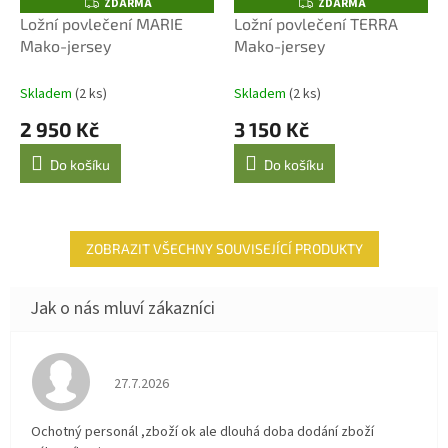
ZDARMA
ZDARMA
Z
Z
D
D
Ložní povlečení MARIE
Ložní povlečení TERRA
A
A
Mako-jersey
Mako-jersey
R
R
M
M
A
A
Skladem
(2 ks)
Skladem
(2 ks)
2 950 Kč
3 150 Kč
Do košíku
Do košíku
ZOBRAZIT VŠECHNY SOUVISEJÍCÍ PRODUKTY
Hodnocení obchodu je 4 z 5 hvězdiček.
27.7.2026
Ochotný personál ,zboží ok ale dlouhá doba dodání zboží