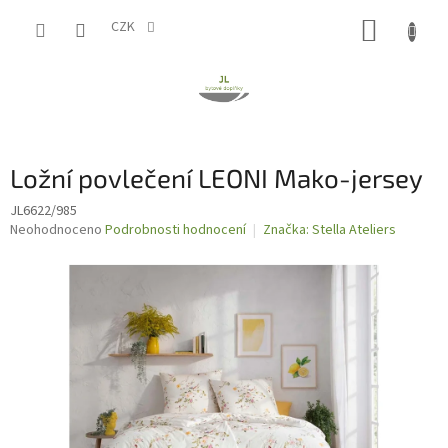
Přejít
NÁKUP
na
CZK
obsah
KOŠÍK
Ložní povlečení LEONI Mako-jersey
JL6622/985
Průměrné
Neohodnoceno
Podrobnosti hodnocení
Značka:
Stella Ateliers
hodnocení
produktu
je
0,0
z
5
hvězdiček.