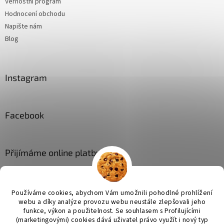
Věrnostní program
Hodnocení obchodu
Napište nám
Blog
Instagram
Facebook
Přijímáme online platby
Používáme cookies, abychom Vám umožnili pohodlné prohlížení
webu a díky analýze provozu webu neustále zlepšovali jeho
funkce, výkon a použitelnost. Se
souhlasem s Profilujícími
(marketingovými) cookies dává uživatel právo využít i nový typ
Vytvořil Shoptet