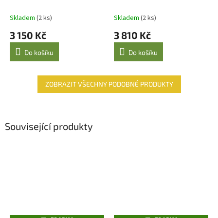
M
M
140 × 200 cm, vícebarevné
A
A
Skladem
(2 ks)
Skladem
(2 ks)
3 150 Kč
3 810 Kč
Do košíku
Do košíku
ZOBRAZIT VŠECHNY PODOBNÉ PRODUKTY
Související produkty