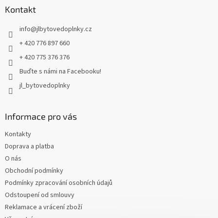
a
Kontakt
t
info
@
jlbytovedoplnky.cz
í
+ 420 776 897 660
+ 420 775 376 376
Buďte s námi na Facebooku!
jl_bytovedoplnky
Informace pro vás
Kontakty
Doprava a platba
O nás
Obchodní podmínky
Podmínky zpracování osobních údajů
Odstoupení od smlouvy
Reklamace a vrácení zboží