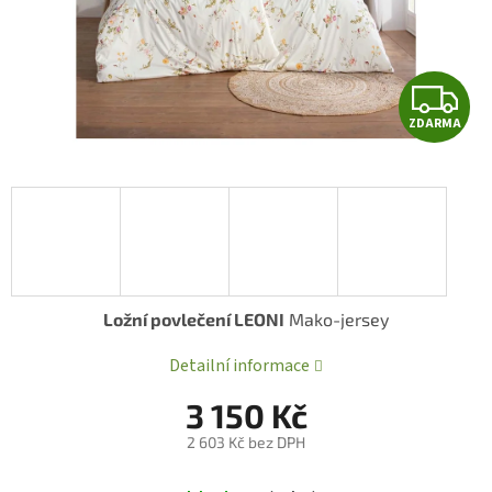
Z
ZDARMA
D
A
R
A
Ložní povlečení LEONI
Mako-jersey
Detailní informace
3 150 Kč
2 603 Kč bez DPH
Měrná