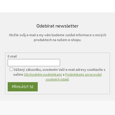
Odebírat newsletter
Vložte svůj e-mail a my vám budeme zasílat informace o nových
produktech na našem e-shopu.
E-mail
Vážený zákazníku, uvedením Vaší e-mail adresy souhlasíte s
našimi
Obchodními podmínkami
a
Podmínkami zpracování
osobních údajů
.
PŘIHLÁSIT SE
Z
á
p