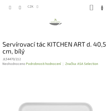
Přejít
NÁKUP
na
CZK
obsah
KOŠÍK
Servírovací tác KITCHEN ART d. 40,5
cm, bílý
JL54470/212
Průměrné
Neohodnoceno
Podrobnosti hodnocení
Značka:
ASA Selection
hodnocení
produktu
je
0,0
z
5
hvězdiček.