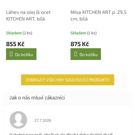
Láhev na olej & ocet
Mísa KITCHEN ART p. 29,5
KITCHEN ART, bílá
cm, bílá
Skladem
(2 ks)
Skladem
(1 ks)
855 Kč
875 Kč
Do košíku
Do košíku
ZOBRAZIT VŠECHNY SOUVISEJÍCÍ PRODUKTY
Hodnocení obchodu je 4 z 5 hvězdiček.
27.7.2026