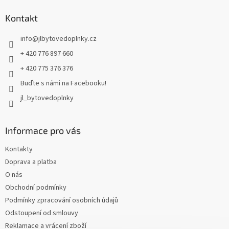
p
a
Kontakt
t
info
@
jlbytovedoplnky.cz
í
+ 420 776 897 660
+ 420 775 376 376
Buďte s námi na Facebooku!
jl_bytovedoplnky
Informace pro vás
Kontakty
Doprava a platba
O nás
Obchodní podmínky
Podmínky zpracování osobních údajů
Odstoupení od smlouvy
Reklamace a vrácení zboží