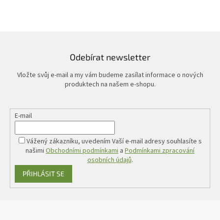
Odebírat newsletter
Vložte svůj e-mail a my vám budeme zasílat informace o nových
produktech na našem e-shopu.
E-mail
Vážený zákazníku, uvedením Vaší e-mail adresy souhlasíte s
našimi
Obchodními podmínkami
a
Podmínkami zpracování
osobních údajů
.
PŘIHLÁSIT SE
Z
á