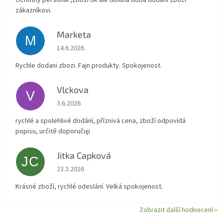
Ochotný personál ,zboží ok ale dlouhá doba dodání zboží
zákazníkovi.
Marketa
M
Hodnocení obchodu je 5 z 5 hvězdiček.
14.6.2026
Rychle dodani zbozi. Fajn produkty. Spokojenost.
Vlckova
V
Hodnocení obchodu je 5 z 5 hvězdiček.
3.6.2026
rychlé a spolehlivé dodání, příznivá cena, zboží odpovídá
popisu, určitě doporučuji
Jitka Capková
JC
Hodnocení obchodu je 5 z 5 hvězdiček.
23.3.2026
Krásné zboží, rychlé odeslání. Velká spokojenost.
Zobrazit další hodnocení