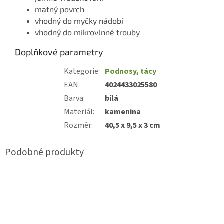
matný povrch
vhodný do myčky nádobí
vhodný do mikrovlnné trouby
Doplňkové parametry
Kategorie
:
Podnosy, tácy
EAN
:
4024433025580
Barva
:
bílá
Materiál
:
kamenina
Rozměr
:
40,5 x 9,5 x 3 cm