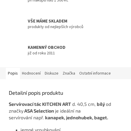
při nákupu nad 1 500 Kč
VŠE MÁME SKLADEM
produkty od nejlepších výrobců
KAMENNÝ OBCHOD
již od roku 2011
Popis
Hodnocení
Diskuze
Značka
Ostatní informace
Detailní popis produktu
Servírovací tác KITCHEN ART
d. 40,5 cm,
bílý
od
značky
ASA Selection
je ideální na
servírování např.
kanapek, jednohubek, baget.
jemné vroubkování