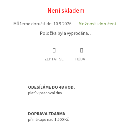
Měrná
Není skladem
cena:
Můžeme doručit do:
10.9.2026
Možnosti doručení
Položka byla vyprodána…
ZEPTAT SE
HLÍDAT
ODESÍLÁME DO 48 HOD.
platí v pracovní dny
DOPRAVA ZDARMA
při nákupu nad 1 500 Kč