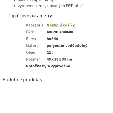
vyrobeno z recyklovaných PET lahví
Doplňkové parametry
Kategorie
:
Nákupní košíky
EAN
:
4012013740688
Barva
:
hnědá
Materiál
:
polyester voděodolný
Objem
:
22 l
Rozměr
:
48 x 28 x 33 cm
Položka byla vyprodána…