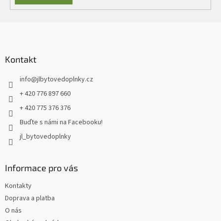
Z
á
p
a
Kontakt
t
info
@
jlbytovedoplnky.cz
í
+ 420 776 897 660
+ 420 775 376 376
Buďte s námi na Facebooku!
jl_bytovedoplnky
Informace pro vás
Kontakty
Doprava a platba
O nás