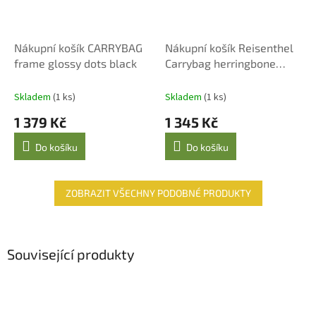
Nákupní košík CARRYBAG
Nákupní košík Reisenthel
frame glossy dots black
Carrybag herringbone
mokka
Skladem
(1 ks)
Skladem
(1 ks)
1 379 Kč
1 345 Kč
Do košíku
Do košíku
ZOBRAZIT VŠECHNY PODOBNÉ PRODUKTY
Související produkty