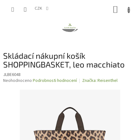
Přejít
NÁKUP
na
CZK
obsah
KOŠÍK
Skládací nákupní košík
SHOPPINGBASKET, leo macchiato
JLBE6048
Průměrné
Neohodnoceno
Podrobnosti hodnocení
Značka:
Reisenthel
hodnocení
produktu
je
0,0
z
5
hvězdiček.