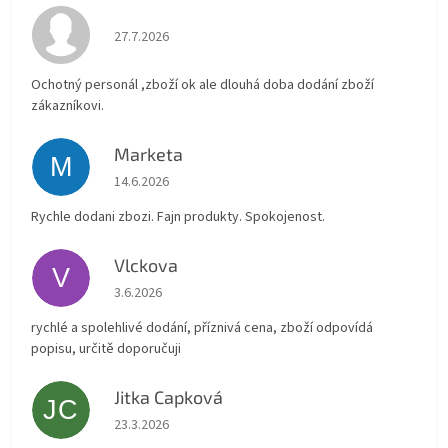
Hodnocení obchodu je 4 z 5 hvězdiček.
27.7.2026
Ochotný personál ,zboží ok ale dlouhá doba dodání zboží
zákazníkovi.
Marketa
M
Hodnocení obchodu je 5 z 5 hvězdiček.
14.6.2026
Rychle dodani zbozi. Fajn produkty. Spokojenost.
Vlckova
V
Hodnocení obchodu je 5 z 5 hvězdiček.
3.6.2026
rychlé a spolehlivé dodání, příznivá cena, zboží odpovídá
popisu, určitě doporučuji
Jitka Capková
JC
Hodnocení obchodu je 5 z 5 hvězdiček.
23.3.2026