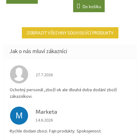
cena:
Do košíku
ZOBRAZIT VŠECHNY SOUVISEJÍCÍ PRODUKTY
Hodnocení obchodu je 4 z 5 hvězdiček.
27.7.2026
Ochotný personál ,zboží ok ale dlouhá doba dodání zboží
zákazníkovi.
Marketa
M
Hodnocení obchodu je 5 z 5 hvězdiček.
14.6.2026
Rychle dodani zbozi. Fajn produkty. Spokojenost.