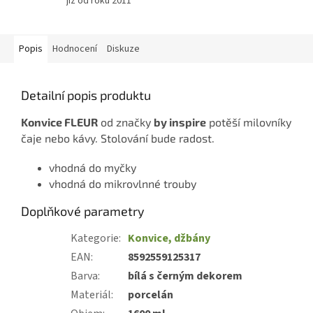
již od roku 2011
Popis
Hodnocení
Diskuze
Detailní popis produktu
Konvice FLEUR
od značky
by inspire
potěší milovníky
čaje nebo kávy. Stolování bude radost.
vhodná do myčky
vhodná do mikrovlnné trouby
Doplňkové parametry
Kategorie
:
Konvice, džbány
EAN
:
8592559125317
Barva
:
bílá s černým dekorem
Materiál
:
porcelán