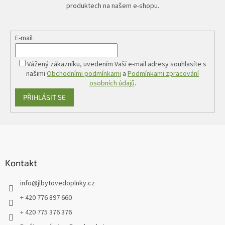
produktech na našem e-shopu.
E-mail
Vážený zákazníku, uvedením Vaší e-mail adresy souhlasíte s
našimi
Obchodními podmínkami
a
Podmínkami zpracování
osobních údajů
.
PŘIHLÁSIT SE
Z
á
p
a
Kontakt
t
info
@
jlbytovedoplnky.cz
í
+ 420 776 897 660
+ 420 775 376 376