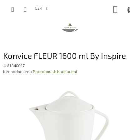
Přejít
NÁKUP
na
CZK
obsah
KOŠÍK
Konvice FLEUR 1600 ml By Inspire
JL81340037
Průměrné
Neohodnoceno
Podrobnosti hodnocení
hodnocení
produktu
je
0,0
z
5
hvězdiček.