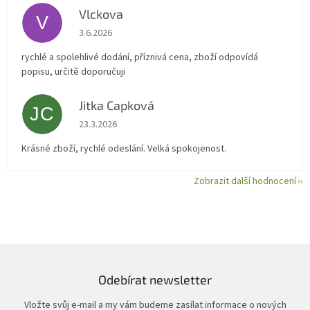
Vlckova
V
Hodnocení obchodu je 5 z 5 hvězdiček.
3.6.2026
rychlé a spolehlivé dodání, příznivá cena, zboží odpovídá
popisu, určitě doporučuji
Jitka Capková
JC
Hodnocení obchodu je 5 z 5 hvězdiček.
23.3.2026
Krásné zboží, rychlé odeslání. Velká spokojenost.
Zobrazit další hodnocení
Odebírat newsletter
Vložte svůj e-mail a my vám budeme zasílat informace o nových