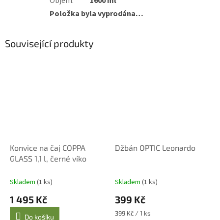
Objem
:
1600 ml
Položka byla vyprodána…
Související produkty
Konvice na čaj COPPA
Džbán OPTIC Leonardo
GLASS 1,1 l, černé víko
Skladem
(1 ks)
Skladem
(1 ks)
1 495 Kč
399 Kč
Měrná
399 Kč / 1 ks
Do košíku