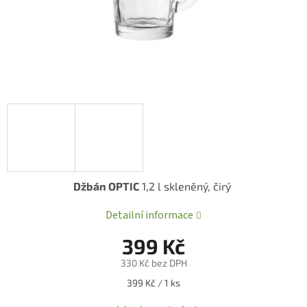
Džbán OPTIC
1,2 l skleněný, čirý
Detailní informace
399 Kč
330 Kč bez DPH
Měrná
399 Kč / 1 ks
cena: