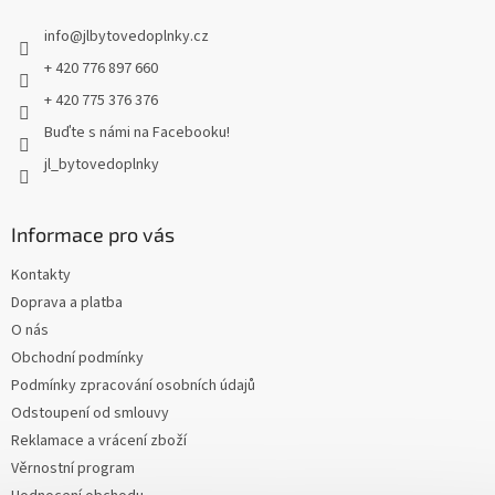
t
info
@
jlbytovedoplnky.cz
í
+ 420 776 897 660
+ 420 775 376 376
Buďte s námi na Facebooku!
jl_bytovedoplnky
Informace pro vás
Kontakty
Doprava a platba
O nás
Obchodní podmínky
Podmínky zpracování osobních údajů
Odstoupení od smlouvy
Reklamace a vrácení zboží
Věrnostní program