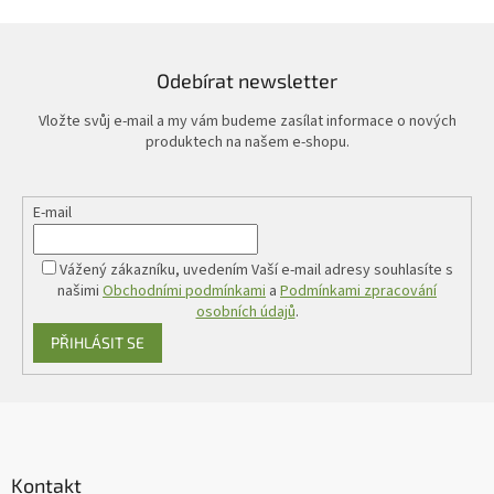
Odebírat newsletter
Vložte svůj e-mail a my vám budeme zasílat informace o nových
produktech na našem e-shopu.
E-mail
Vážený zákazníku, uvedením Vaší e-mail adresy souhlasíte s
našimi
Obchodními podmínkami
a
Podmínkami zpracování
osobních údajů
.
PŘIHLÁSIT SE
Z
á
p
a
Kontakt