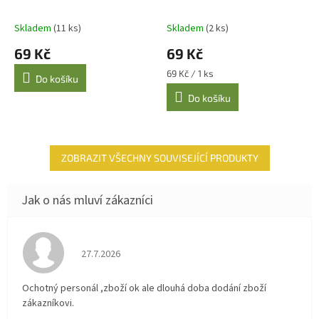
Skladem
(11 ks)
Skladem
(2 ks)
69 Kč
69 Kč
Měrná
69 Kč / 1 ks
Do košíku
cena:
Do košíku
ZOBRAZIT VŠECHNY SOUVISEJÍCÍ PRODUKTY
Hodnocení obchodu je 4 z 5 hvězdiček.
27.7.2026
Ochotný personál ,zboží ok ale dlouhá doba dodání zboží
zákazníkovi.