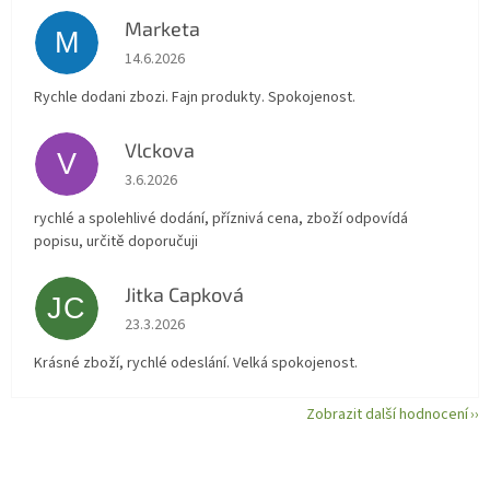
Marketa
M
Hodnocení obchodu je 5 z 5 hvězdiček.
14.6.2026
Rychle dodani zbozi. Fajn produkty. Spokojenost.
Vlckova
V
Hodnocení obchodu je 5 z 5 hvězdiček.
3.6.2026
rychlé a spolehlivé dodání, příznivá cena, zboží odpovídá
popisu, určitě doporučuji
Jitka Capková
JC
Hodnocení obchodu je 5 z 5 hvězdiček.
23.3.2026
Krásné zboží, rychlé odeslání. Velká spokojenost.
Zobrazit další hodnocení