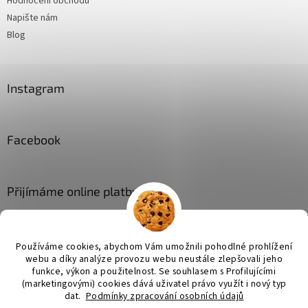
Hodnocení obchodu
Napište nám
Blog
Instagram
Facebook
Přijímáme online platby
Používáme cookies, abychom Vám umožnili pohodlné prohlížení
webu a díky analýze provozu webu neustále zlepšovali jeho
funkce, výkon a použitelnost. Se
souhlasem s Profilujícími
(marketingovými) cookies dává uživatel právo využít i nový typ
Vytvořil Shoptet
dat.
Podmínky zpracování osobních údajů