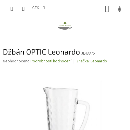
Přejít
NÁKUP
na
CZK
obsah
KOŠÍK
Džbán OPTIC Leonardo
JL43375
Průměrné
Neohodnoceno
Podrobnosti hodnocení
Značka:
Leonardo
hodnocení
produktu
je
0,0
z
5
hvězdiček.