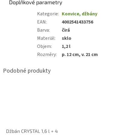
Doplňkové parametry
Kategorie
:
Konvice, džbány
EAN
:
4002541433756
Barva
:
čirá
Materiál
:
sklo
Objem
:
1,2 l
Rozměry
:
p. 12 cm, v. 21 cm
Džbán CRYSTAL 1,6 l + 4