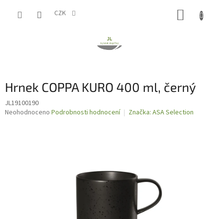
Přejít
NÁKUP
na
CZK
obsah
KOŠÍK
Hrnek COPPA KURO 400 ml, černý
JL19100190
Průměrné
Neohodnoceno
Podrobnosti hodnocení
Značka:
ASA Selection
hodnocení
produktu
je
0,0
z
5
hvězdiček.