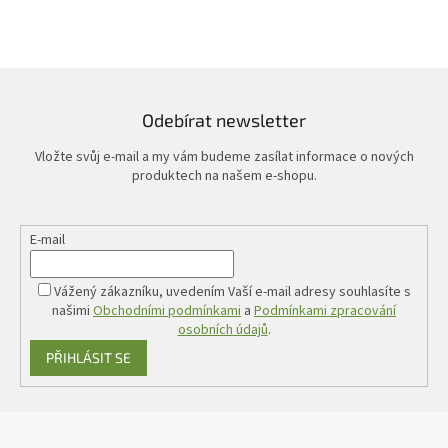
Odebírat newsletter
Vložte svůj e-mail a my vám budeme zasílat informace o nových
produktech na našem e-shopu.
E-mail
Vážený zákazníku, uvedením Vaší e-mail adresy souhlasíte s
našimi
Obchodními podmínkami
a
Podmínkami zpracování
osobních údajů
.
PŘIHLÁSIT SE
Z
á