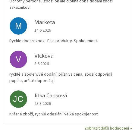
Ochotný personál ,zboží ok ale dlouhá doba dodání zboží
zákazníkovi.
Marketa
M
Hodnocení obchodu je 5 z 5 hvězdiček.
14.6.2026
Rychle dodani zbozi. Fajn produkty. Spokojenost.
Vlckova
V
Hodnocení obchodu je 5 z 5 hvězdiček.
3.6.2026
rychlé a spolehlivé dodání, příznivá cena, zboží odpovídá
popisu, určitě doporučuji
Jitka Capková
JC
Hodnocení obchodu je 5 z 5 hvězdiček.
23.3.2026
Krásné zboží, rychlé odeslání. Velká spokojenost.
Zobrazit další hodnocení