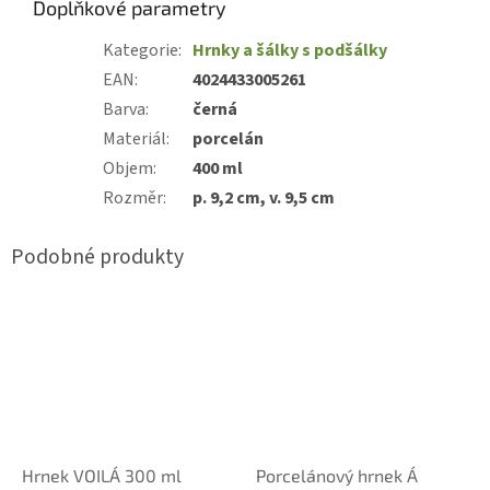
Doplňkové parametry
Kategorie
:
Hrnky a šálky s podšálky
EAN
:
4024433005261
Barva
:
černá
Materiál
:
porcelán
Objem
:
400 ml
Rozměr
:
p. 9,2 cm, v. 9,5 cm
Hrnek VOILÁ 300 ml
Porcelánový hrnek Á