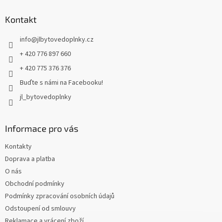
p
a
Kontakt
t
info
@
jlbytovedoplnky.cz
í
+ 420 776 897 660
+ 420 775 376 376
Buďte s námi na Facebooku!
jl_bytovedoplnky
Informace pro vás
Kontakty
Doprava a platba
O nás
Obchodní podmínky
Podmínky zpracování osobních údajů
Odstoupení od smlouvy
Reklamace a vrácení zboží