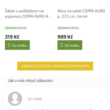
Šálek s podšálkem na
Mísa na salát COPPA KURO
espresso COPPA KURO 80
p. 27,5 cm, černá
ml, černý
Skladem
(6 ks)
Skladem
(6 ks)
319 Kč
989 Kč
Do košíku
Do košíku
ZOBRAZIT VŠECHNY SOUVISEJÍCÍ PRODUKTY
Hodnocení obchodu je 4 z 5 hvězdiček.
27.7.2026