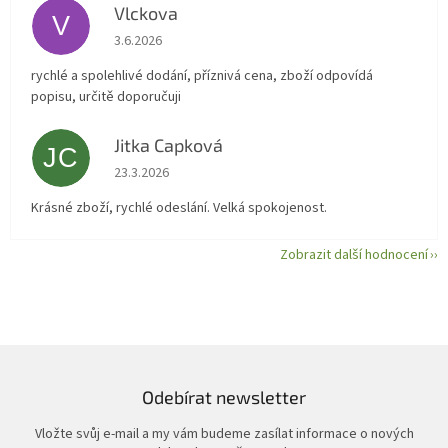
Vlckova
V
Hodnocení obchodu je 5 z 5 hvězdiček.
3.6.2026
rychlé a spolehlivé dodání, příznivá cena, zboží odpovídá
popisu, určitě doporučuji
Jitka Capková
JC
Hodnocení obchodu je 5 z 5 hvězdiček.
23.3.2026
Krásné zboží, rychlé odeslání. Velká spokojenost.
Zobrazit další hodnocení
Odebírat newsletter
Vložte svůj e-mail a my vám budeme zasílat informace o nových