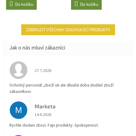
Do košíku
Do košíku
ZOBRAZIT VŠECHNY SOUVISEJÍCÍ PRODUKTY
Hodnocení obchodu je 4 z 5 hvězdiček.
27.7.2026
Ochotný personál ,zboží ok ale dlouhá doba dodání zboží
zákazníkovi.
Marketa
M
Hodnocení obchodu je 5 z 5 hvězdiček.
14.6.2026
Rychle dodani zbozi. Fajn produkty. Spokojenost.