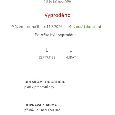
1 814 Kč bez DPH
Měrná
Vyprodáno
cena:
Můžeme doručit do:
11.8.2026
Možnosti doručení
Položka byla vyprodána…
ZEPTAT SE
HLÍDAT
ODESÍLÁME DO 48 HOD.
platí v pracovní dny
DOPRAVA ZDARMA
při nákupu nad 1 500 Kč