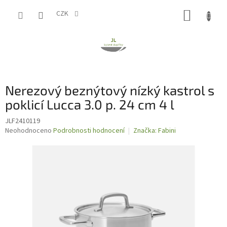
Přejít
NÁKUP
na
CZK
obsah
KOŠÍK
Nerezový beznýtový nízký kastrol s
poklicí Lucca 3.0 p. 24 cm 4 l
JLF2410119
Průměrné
Neohodnoceno
Podrobnosti hodnocení
Značka:
Fabini
hodnocení
produktu
je
0,0
z
5
hvězdiček.