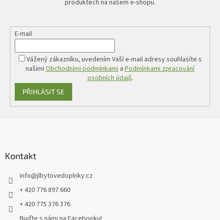
produktech na našem e-shopu.
E-mail
Vážený zákazníku, uvedením Vaší e-mail adresy souhlasíte s
našimi
Obchodními podmínkami
a
Podmínkami zpracování
osobních údajů
.
PŘIHLÁSIT SE
Z
á
p
a
Kontakt
t
info
@
jlbytovedoplnky.cz
í
+ 420 776 897 660
+ 420 775 376 376
Buďte s námi na Facebooku!