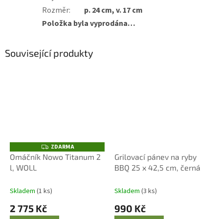
Rozměr
:
p. 24 cm, v. 17 cm
Položka byla vyprodána…
Související produkty
ZDARMA
Z
D
Omáčník Nowo Titanum 2
Grilovací pánev na ryby
A
l, WOLL
BBQ 25 x 42,5 cm, černá
R
M
A
Skladem
(1 ks)
Skladem
(3 ks)
2 775 Kč
990 Kč