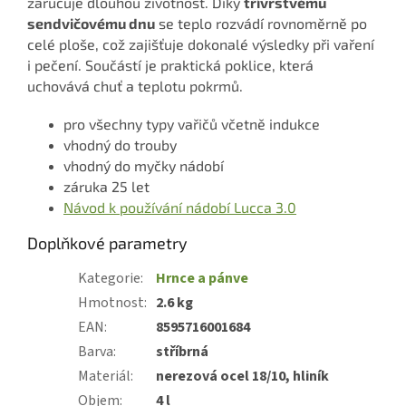
zaručuje dlouhou životnost. Díky
třívrstvému
sendvičovému dnu
se teplo rozvádí rovnoměrně po
celé ploše, což zajišťuje dokonalé výsledky při vaření
i pečení. Součástí je praktická poklice, která
uchovává chuť a teplotu pokrmů.
pro všechny typy vařičů včetně indukce
vhodný do trouby
vhodný do myčky nádobí
záruka 25 let
Návod k používání nádobí Lucca 3.0
Doplňkové parametry
Kategorie
:
Hrnce a pánve
Hmotnost
:
2.6 kg
EAN
:
8595716001684
Barva
:
stříbrná
Materiál
:
nerezová ocel 18/10, hliník
Objem
:
4 l